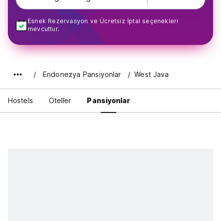
Esnek Rezervasyon ve Ücretsiz İptal seçenekleri
mevcuttur.
Endonezya Pansiyonlar
West Java
Hostels
Oteller
Pansiyonlar