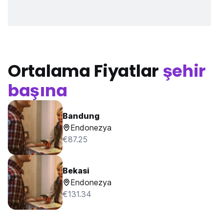
Ortalama Fiyatlar
şehir
başına
Bandung
Endonezya
€87.25
Bekasi
Endonezya
€131.34