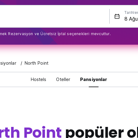
Tarihle
nek Rezervasyon ve Ücretsiz İptal seçenekleri mevcuttur.
siyonlar
North Point
Hostels
Oteller
Pansiyonlar
rth Point
popüler o