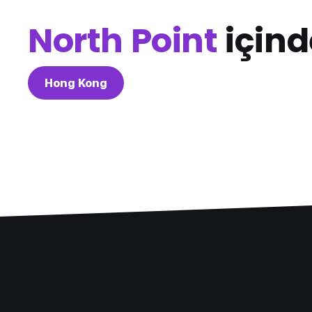
North Point
içind
Hong Kong