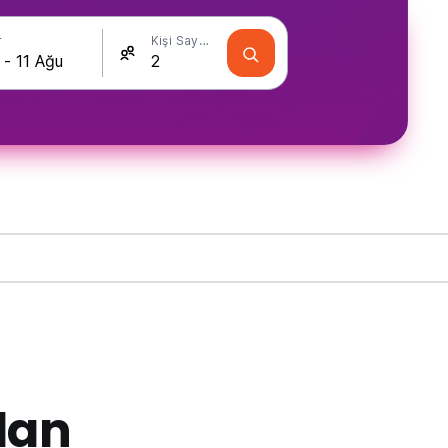
r
Kişi Sayısı
lan