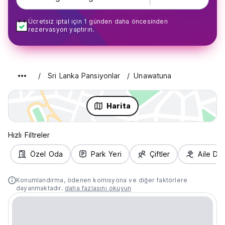
Ücretsiz iptal için 1 günden daha öncesinden
rezervasyon yaptırın.
Sri Lanka Pansiyonlar
Unawatuna
Harita
Hızlı Filtreler
Özel Oda
Park Yeri
Çiftler
Aile Do
Konumlandırma, ödenen komisyona ve diğer faktörlere
dayanmaktadır.
daha fazlasını okuyun