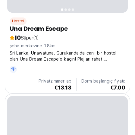
Hostel
Una Dream Escape
10
Süper
(1)
şehir merkezine 1.8km
Sri Lanka, Unawatuna, Gurukanda'da canlı bir hostel
olan Una Dream Escape'e kaçın! Plajları rahat,
konuksever bir hostelde keşfetmeye hazır yalnız
seyahat edenler için mükemmel. (Auto-translated from
original language)
Privatzimmer ab
Dorm başlangıç fiyatı:
€13.13
€7.00