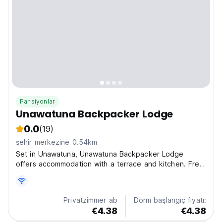
Pansiyonlar
Unawatuna Backpacker Lodge
0.0
(19)
şehir merkezine 0.54km
Set in Unawatuna, Unawatuna Backpacker Lodge
offers accommodation with a terrace and kitchen. Free
WiFi is provided. There is also a fridge, stovetop and a
kettle. A Sri Lankan local breakfast is served daily at
the property for LKR/-300.00 p/p. This property...
Privatzimmer ab
Dorm başlangıç fiyatı:
€4.38
€4.38