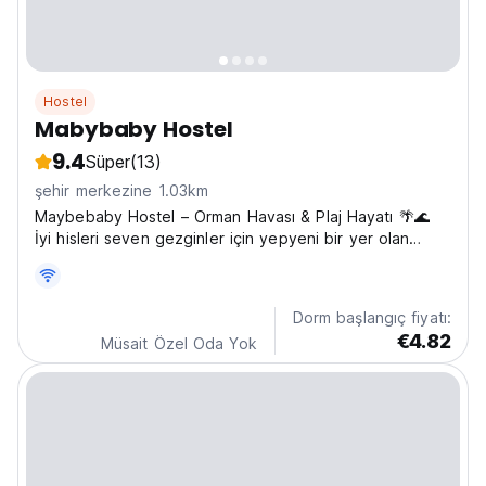
Hostel
Mabybaby Hostel
9.4
Süper
(13)
şehir merkezine 1.03km
Maybebaby Hostel – Orman Havası & Plaj Hayatı 🌴🌊
İyi hisleri seven gezginler için yepyeni bir yer olan
Maybebaby Hostel'e hoş geldiniz ✌️, doğa 🌿 ve plaj
hayatı 🌞. Unawatuna Plajı'na 🏖️ 10 dakika, Jungle
Plajı'na 🌴 15 dakika yürüme mesafesinde, yemyeşil
Dorm başlangıç fiyatı:
orman...
€4.82
Müsait Özel Oda Yok