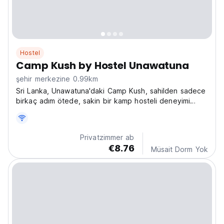
Hostel
Camp Kush by Hostel Unawatuna
şehir merkezine 0.99km
Sri Lanka, Unawatuna'daki Camp Kush, sahilden sadece
birkaç adım ötede, sakin bir kamp hosteli deneyimi
sunuyor. Keşfetmek isteyen yalnız gezginler için en iyi
yer. (Auto-translated from original language)
Privatzimmer ab
€8.76
Müsait Dorm Yok