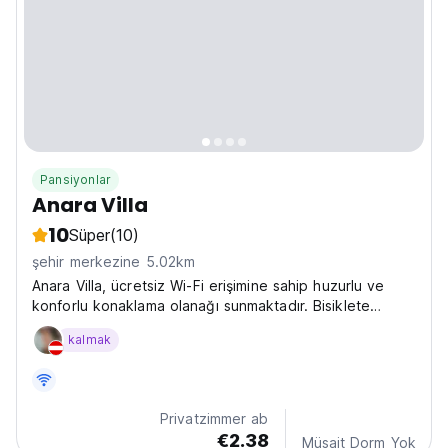
Pansiyonlar
Anara Villa
10
Süper
(10)
şehir merkezine 5.02km
Anara Villa, ücretsiz Wi-Fi erişimine sahip huzurlu ve
konforlu konaklama olanağı sunmaktadır. Bisiklete
binme, balık tutma, dalış ve şnorkelli yüzme gibi
kalmak
aktiviteler personelimiz tarafından sizin için
düzenlenebilir.
Privatzimmer ab
€2.38
Müsait Dorm Yok