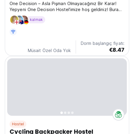
One Decision – Asla Pişman Olmayacağınız Bir Karar!
Yepyeni One Decision Hostel’imize hoş geldiniz! Burada
tek bir karar; ömür boyu sürecek dostluklara, unutulmaz
kalmak
maceralara ve hayatınızın en güzel anılarına dönüşebilir.
Unawatuna’nın tam kalbinde bulunuyoruz...
Dorm başlangıç fiyatı:
€8.47
Müsait Özel Oda Yok
Hostel
Cycling Backpacker Hostel