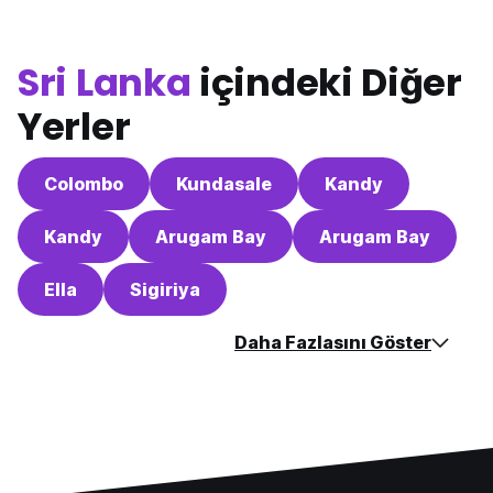
Sri Lanka
içindeki Diğer
Yerler
Colombo
Kundasale
Kandy
Kandy
Arugam Bay
Arugam Bay
Ella
Sigiriya
Daha Fazlasını Göster