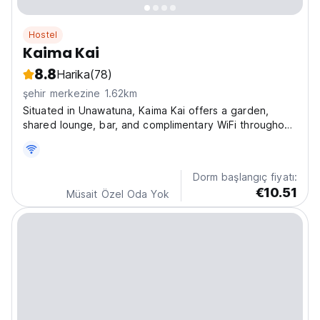
Hostel
Kaima Kai
8.8
Harika
(78)
şehir merkezine 1.62km
Situated in Unawatuna, Kaima Kai offers a garden,
shared lounge, bar, and complimentary WiFi throughout
the premises. The hostel is located approximately 4.3
miles from Galle International Cricket Stadium, 4.4 miles
from both Galle Fort and Dutch Church Galle,...
Dorm başlangıç fiyatı:
€10.51
Müsait Özel Oda Yok