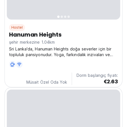
Hostel
Hanuman Heights
şehir merkezine 1.04km
Sri Lanka'da, Hanuman Heights doğa severler için bir
topluluk pansiyonudur. Yoga, farkındalık inzivaları ve
orman gezileri sunan bu yer, macera ve bağlantı arayan
yalnız gezginler için Sri Lanka'daki en iyi pansiyonlardan
biridir. (Auto-translated from original...
Dorm başlangıç fiyatı:
€2.63
Müsait Özel Oda Yok