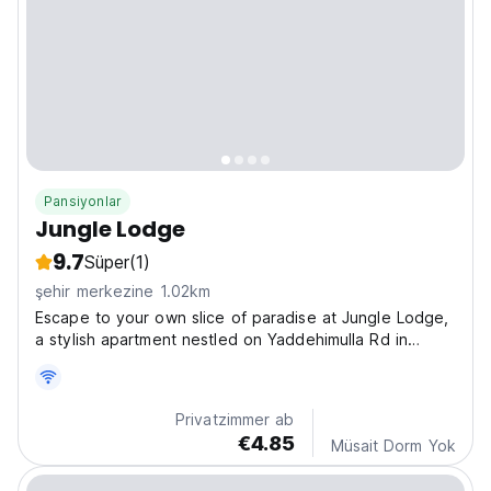
Pansiyonlar
Jungle Lodge
9.7
Süper
(1)
şehir merkezine 1.02km
Escape to your own slice of paradise at Jungle Lodge,
a stylish apartment nestled on Yaddehimulla Rd in
vibrant Unawatuna, Sri Lanka. Imagine waking up to the
sounds of the jungle just moments from the beach.
Jungle lodge offers a cozy retreat after a day...
Privatzimmer ab
€4.85
Müsait Dorm Yok