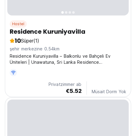
Hostel
Residence Kuruniyavilla
10
Süper
(1)
şehir merkezine 0.54km
Residence Kuruniyavilla – Balkonlu ve Bahçeli Ev
Üniteleri | Unawatuna, Sri Lanka Residence
Kuruniyavilla, balkon konforu ile bahçe huzurunu
birleştiren iki özel, tam donanımlı ev ünitesi sunuyor.
Unawatuna'nın kalbinde, plajlara, sörf noktalarına,
Privatzimmer ab
kafelere...
€5.52
Müsait Dorm Yok