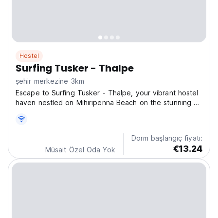
Hostel
Surfing Tusker - Thalpe
şehir merkezine 3km
Escape to Surfing Tusker - Thalpe, your vibrant hostel
haven nestled on Mihiripenna Beach on the stunning Sri
Lankan coastline! Experience the ultimate Sri Lankan
adventure in our cozy and comfy hostel, just a stone's
throw from the ocean. Imagine waking...
Dorm başlangıç fiyatı:
€13.24
Müsait Özel Oda Yok