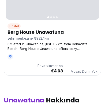
Hostel
Berg House Unawatuna
şehir merkezine 8932.1km
Situated in Unawatuna, just 1.8 km from Bonavista
Beach, Berg House Unawatuna offers cozy
accommodations with views of the inner courtyard,
complimentary WiFi, and free private parking.
Surrounded by a lush garden, the property is
Privatzimmer ab
conveniently located near...
€4.63
Müsait Dorm Yok
Unawatuna
Hakkında