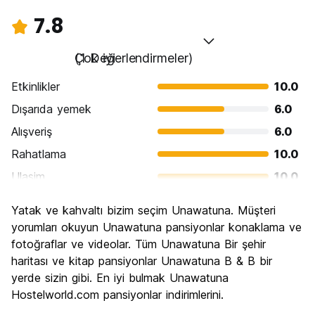
7.8
Çok iyi
(1 Değerlendirmeler)
Etkinlikler
10.0
Dışarıda yemek
6.0
Alışveriş
6.0
Rahatlama
10.0
Ulasim
10.0
Gezi
6.0
Yatak ve kahvaltı bizim seçim Unawatuna. Müşteri
Kültür
4.0
yorumları okuyun Unawatuna pansiyonlar konaklama ve
Gece hayatı
fotoğraflar ve videolar. Tüm Unawatuna Bir şehir
10.0
haritası ve kitap pansiyonlar Unawatuna B & B bir
Ekonomik
8.0
yerde sizin gibi. En iyi bulmak Unawatuna
Hostelworld.com pansiyonlar indirimlerini.