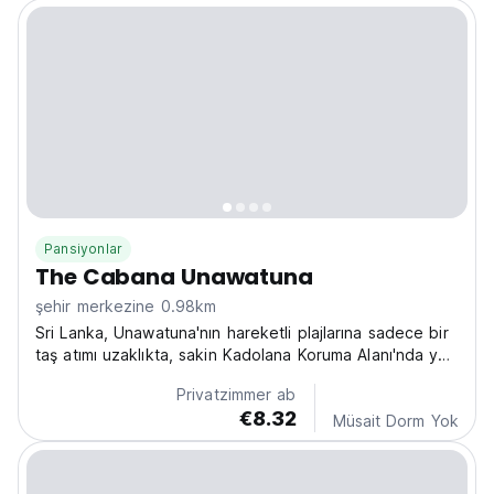
Pansiyonlar
The Cabana Unawatuna
şehir merkezine 0.98km
Sri Lanka, Unawatuna'nın hareketli plajlarına sadece bir
taş atımı uzaklıkta, sakin Kadolana Koruma Alanı'nda yer
alan, rahat bir cabana olan The Cabana Unawatuna'ya
Privatzimmer ab
kaçın. Rahatlama ve keşif için gerçek bir cennet olan
€8.32
bu şık sığınakta doğanın sesleriyle...
Müsait Dorm Yok