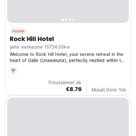
Hostel
Rock Hill Hotel
şehir merkezine 15724.05km
Welcome to Rock Hill Hotel, your serene retreat in the
heart of Galle (Unawatuna), perfectly nestled within the
city's vibrant business and shopping district. With the
charm of a boutique hotel and the convenience of
modern facilities, we offer an unforgettable...
Privatzimmer ab
€8.76
Müsait Dorm Yok