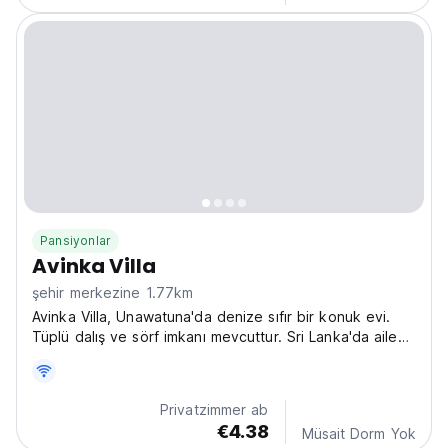
Pansiyonlar
Avinka Villa
şehir merkezine 1.77km
Avinka Villa, Unawatuna'da denize sıfır bir konuk evi.
Tüplü dalış ve sörf imkanı mevcuttur. Sri Lanka'da aile
odalarının, deniz manzarasının ve özel plajın tadını
çıkarın. (Auto-translated from original language)
Privatzimmer ab
€4.38
Müsait Dorm Yok