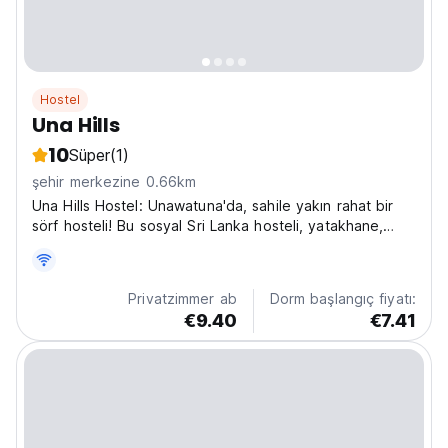
Hostel
Una Hills
10
Süper
(1)
şehir merkezine 0.66km
Una Hills Hostel: Unawatuna'da, sahile yakın rahat bir
sörf hosteli! Bu sosyal Sri Lanka hosteli, yatakhane,
özel oda ve rahat gezginler için tropikal bir bahçeye
sahiptir. (Auto-translated from original language)
Privatzimmer ab
Dorm başlangıç fiyatı:
€9.40
€7.41