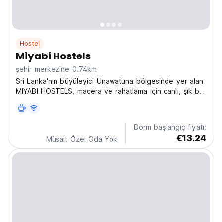
Hostel
Miyabi Hostels
şehir merkezine 0.74km
Sri Lanka'nın büyüleyici Unawatuna bölgesinde yer alan
MIYABI HOSTELS, macera ve rahatlama için canlı, şık bir
tropik hosteldir. Sri Lanka'daki yalnız gezginler için en
iyi hostellerden biridir. (Auto-translated from original
language)
Dorm başlangıç fiyatı:
€13.24
Müsait Özel Oda Yok