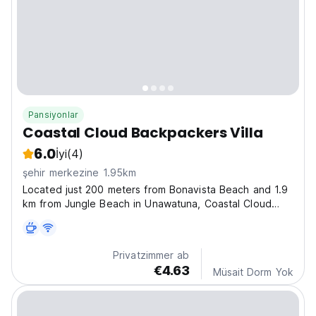
Pansiyonlar
Coastal Cloud Backpackers Villa
6.0
İyi
(4)
şehir merkezine 1.95km
Located just 200 meters from Bonavista Beach and 1.9
km from Jungle Beach in Unawatuna, Coastal Cloud
Backpackers Villa offers cozy accommodations with a
seating area and a fully-equipped kitchen. Guests can
enjoy access to a terrace and free private parking....
Privatzimmer ab
€4.63
Müsait Dorm Yok