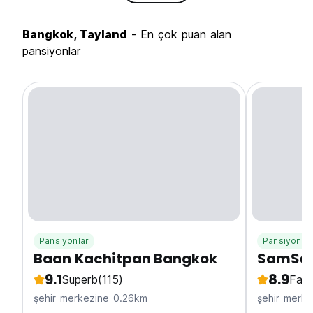
Bangkok, Tayland
- En çok puan alan
pansiyonlar
Pansiyonlar
Pansiyonlar
Baan Kachitpan Bangkok
SamSen
9.1
8.9
Superb
(115)
Fabu
şehir merkezine 0.26km
şehir merk