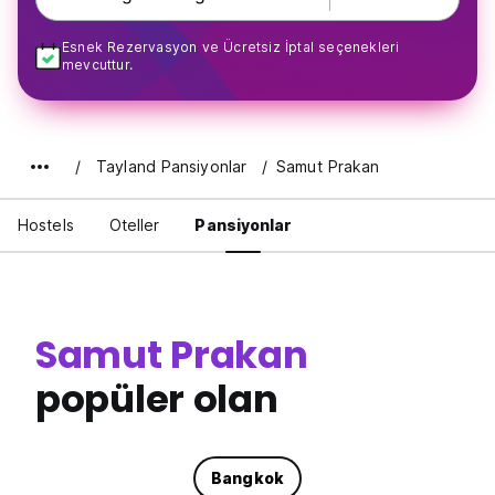
Esnek Rezervasyon ve Ücretsiz İptal seçenekleri
mevcuttur.
Tayland Pansiyonlar
Samut Prakan
Hostels
Oteller
Pansiyonlar
Samut Prakan
popüler olan
Bangkok