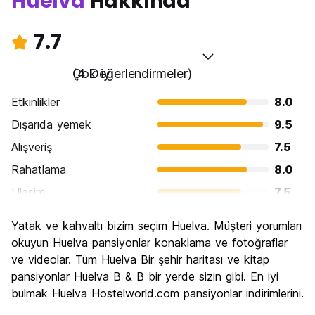
Huelva
Hakkında
7.7
Çok iyi
(4 Değerlendirmeler)
Etkinlikler
8.0
Dışarıda yemek
9.5
Alışveriş
7.5
Rahatlama
8.0
Ulasim
7.5
Gezi
6.0
Yatak ve kahvaltı bizim seçim Huelva. Müşteri yorumları
Kültür
7.5
okuyun Huelva pansiyonlar konaklama ve fotoğraflar
Gece hayatı
ve videolar. Tüm Huelva Bir şehir haritası ve kitap
8.0
pansiyonlar Huelva B & B bir yerde sizin gibi. En iyi
Ekonomik
7.5
bulmak Huelva Hostelworld.com pansiyonlar indirimlerini.