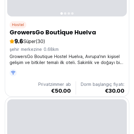
Hostel
GrowersGo Boutique Huelva
9.6
Süper
(30)
şehir merkezine 0.68km
GrowersGo Boutique Hostel Huelva, Avrupa'nın kişisel
gelişim ve bitkiler temalı ilk oteli. Sakinlik ve doğayı bir
araya getiren şehir içi bir sığınak, size benzersiz ve
özel bir deneyim sunuyor. Sevgi ve özenle tasarlanmış
butik otelimiz, rahatlama ve yenilenmeyi...
Privatzimmer ab
Dorm başlangıç fiyatı:
€50.00
€30.00