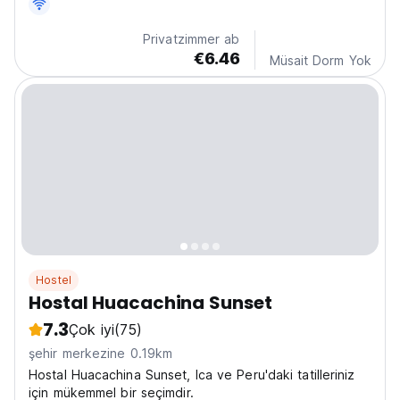
Peru'daki en iyi macera hostellerinden biri. (Auto-
translated from original language)
Privatzimmer ab
€6.46
Müsait Dorm Yok
Hostel
Hostal Huacachina Sunset
7.3
Çok iyi
(75)
şehir merkezine 0.19km
Hostal Huacachina Sunset, Ica ve Peru'daki tatilleriniz
için mükemmel bir seçimdir.