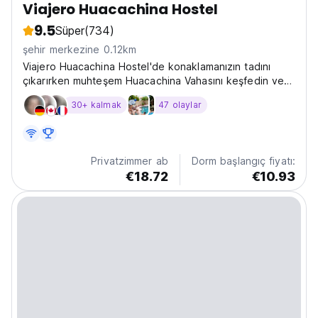
Viajero Huacachina Hostel
9.5
Süper
(734)
şehir merkezine 0.12km
Viajero Huacachina Hostel'de konaklamanızın tadını
çıkarırken muhteşem Huacachina Vahasını keşfedin ve
keşfedin.
30+ kalmak
47 olaylar
Privatzimmer ab
Dorm başlangıç fiyatı:
€18.72
€10.93