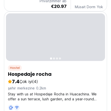
Privatzimmer ab
€20.97
Müsait Dorm Yok
Hostel
Hospedaje rocha
7.4
Çok iyi
(4)
şehir merkezine 0.2km
Stay with us at Hospedaje Rocha in Huacachina. We
offer a sun terrace, lush garden, and a year-round
outdoor swimming pool. You can relax in our private
rooms, while still meeting other travellers in our