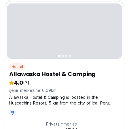
Hostel
Allawaska Hostel & Camping
4.0
(3)
şehir merkezine 0.09km
Allawaska Hostel & Camping is located in the
Huacachina Resort, 5 km from the city of Ica, Peru.
We’re a growing hotel, still adding the final touches,
but fully committed to giving you a warm, comfortable,
and memorable stay. With simple accommodations,...
Privatzimmer ab