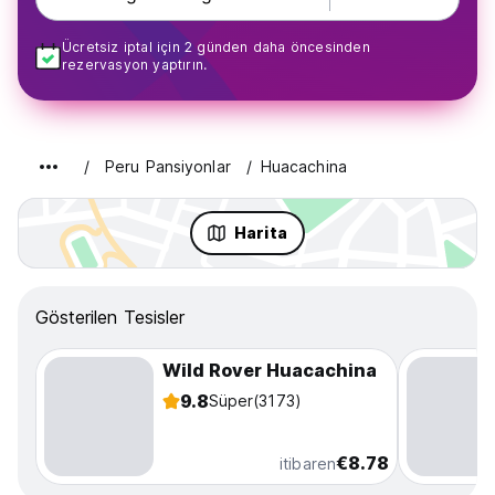
Ücretsiz iptal için 2 günden daha öncesinden
rezervasyon yaptırın.
Peru Pansiyonlar
Huacachina
Harita
Gösterilen Tesisler
Wild Rover Huacachina
9.8
Süper
(3173)
€8.78
itibaren