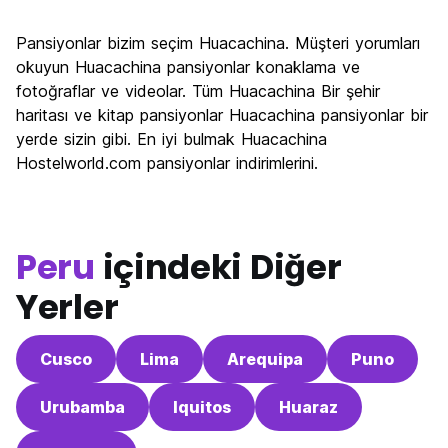
Gezi
7.0
Pansiyonlar bizim seçim Huacachina. Müşteri yorumları
Kültür
5.8
okuyun Huacachina pansiyonlar konaklama ve
Gece hayatı
fotoğraflar ve videolar. Tüm Huacachina Bir şehir
7.4
haritası ve kitap pansiyonlar Huacachina pansiyonlar bir
Ekonomik
7.8
yerde sizin gibi. En iyi bulmak Huacachina
Hostelworld.com pansiyonlar indirimlerini.
Peru
içindeki Diğer
Yerler
Cusco
Lima
Arequipa
Puno
Urubamba
Iquitos
Huaraz