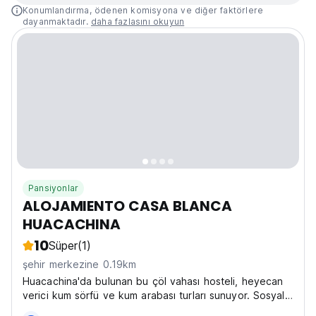
Konumlandırma, ödenen komisyona ve diğer faktörlere
dayanmaktadır.
daha fazlasını okuyun
Pansiyonlar
ALOJAMIENTO CASA BLANCA
HUACACHINA
10
Süper
(1)
şehir merkezine 0.19km
Huacachina'da bulunan bu çöl vahası hosteli, heyecan
verici kum sörfü ve kum arabası turları sunuyor. Sosyal
atmosferi ve büyüleyici gün batımlarıyla maceracılar için