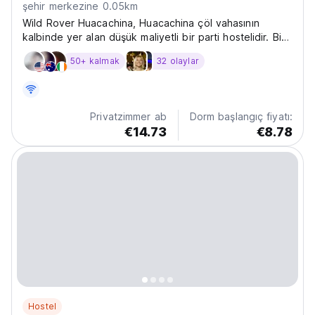
şehir merkezine 0.05km
Wild Rover Huacachina, Huacachina çöl vahasının
kalbinde yer alan düşük maliyetli bir parti hostelidir. Biz
gösterişten uzak, heyecan verici bir deneyimiz! İyi
50+ kalmak
32 olaylar
güler yüzlü hizmete, sosyal aktivitelere ve misafirlerimiz
için eğlenceli, samimi ve güvenli bir...
Privatzimmer ab
Dorm başlangıç fiyatı:
€14.73
€8.78
Hostel