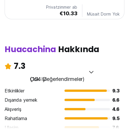
common areas. Breakfast is included! Hospedaje
Privatzimmer ab
rocha...
€10.33
Müsait Dorm Yok
Huacachina
Hakkında
7.3
Çok iyi
(104 Değerlendirmeler)
Etkinlikler
9.3
Dışarıda yemek
6.6
Alışveriş
4.6
Rahatlama
9.5
Ulasim
7.6