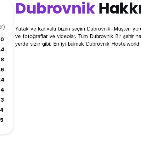
ovnik'te unutulmaz bir tatil diler!
Dubrovnik
Hakk
r)
Yatak ve kahvaltı bizim seçim Dubrovnik. Müşteri yo
ve fotoğraflar ve videolar. Tüm Dubrovnik Bir şehir ha
.0
yerde sizin gibi. En iyi bulmak Dubrovnik Hostelworld.c
.4
'e güvenli bir yolculuk geçirmenizi dileriz! (Auto-translated from o
.8
.6
.4
.4
.3
.4
.5