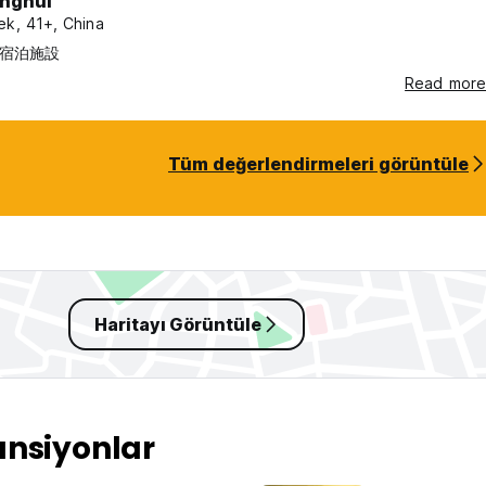
nghui
ek, 41+, China
宿泊施設
ışta ÜCRETSİZ BAGAJ odası mevcuttur
Read more
 sayfamıza katılın!
Tüm değerlendirmeleri görüntüle
nlük gezi üç ada gezisi ve balık pikniği, Büyük av balıkçılığı, gece
zi, JEEP SAFARI - OFF ROAD dağ deneyimi, Araba kiralama, Tekne
geziler
vaalanında karşılama hizmeti ayarlanabilir. Teslim Alma Hizmeti içi
istiyorsanız lütfen uçuş numarasını ve varış saatini bize e-posta 
Haritayı Görüntüle
ur.
zası;
ansiyonlar
tiştirilen istiridye lezzetlerinin tadını çıkarın.
 kenarında, Dubrovnik'e sadece 50 km uzaklıkta yer almaktadır. 6