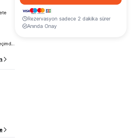
nete
Rezervasyon sadece 2 dakika sürer
Anında Onay
eçimdir.
de
n
yön
in
eyse
ek veya
e