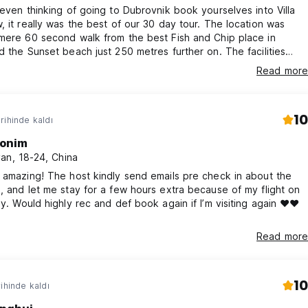
 even thinking of going to Dubrovnik book yourselves into Villa
, it really was the best of our 30 day tour. The location was
mere 60 second walk from the best Fish and Chip place in
d the Sunset beach just 250 metres further on. The facilities
clean and perfect for two brothers wanting twin beds and
Read more
nd down in the garden a place to chill, and meet other
E
!!
10
rihinde kaldı
onim
an, 18-24, China
 amazing! The host kindly send emails pre check in about the
, and let me stay for a few hours extra because of my flight on
 internet
ay. Would highly rec and def book again if I’m visiting again ❤️❤️
 TV'ler
Read more
10
ihinde kaldı
ı)