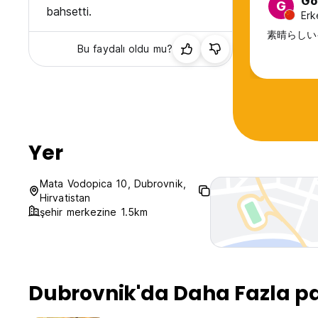
Go
G
bahsetti.
*24 saat sıcak su.
Erk
*Her büyüklükteki gruplar kabul edilir
素晴らしい
*Yiyecek ve içeceklerde %10 indirim
Bu faydalı oldu mu?
*Gece uçuşu veya gemi yolculuğunuz varsa, varış ve ayrıl
*Facebook'taki 'Guesthouse Villa Micika - Dubrovnik' hayran
***YENİ***
Konaklamanın yanı sıra, Elafiti Adaları'na yelken gezileri, gü
gezileri, Kano Safari, Binicilik, Dubrovnik Panorama ve Ge
kiralama, Medjugorje, Mostar, Karadağ veya Saraybosna'ya 
Yer
***Talep edilmesi halinde havaalanlarından Villa Micika'ya ha
Euro Normal Ücret alınmaktadır. Sizi havaalanından almamızı 
Mata Vodopica 10, Dubrovnik,
SMS yoluyla önceden bildirin.
Hirvatistan
şehir merkezine 1.5km
***Giriş işlemleri saat 14:00'ten sonra yapılmaktadır.
Daha erken gelenler için ücretsiz bagaj muhafazası mevcutt
Check-out sonrasında ana ofisimizde ücretsiz bagaj muhafa
Biz tavsiye ettik
Dubrovnik'da Daha Fazla p
Ston ve Vila Koruna'yı ziyaret edin ve Mali Ston Körfezi'nde ye
VILA KORUNA, Peljesac yarımadasındaki Mali Ston'da, deniz