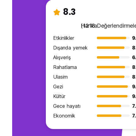
görmek için sabırsızlanıyoruz. Vila Micika personeli size Dubr
8.3
Yakında görüşürüz!
Toni
Harika
(1218 Değerlendirmele
Müdür
Etkinlikler
9
Villa Micika, Dubrovnik, Hırvatistan
Dışarıda yemek
8
Sayfamızı ziyaret ettiğiniz için teşekkür ederiz ve Dubrovnik
Alışveriş
6
language)
Rahatlama
8
Ulasim
8
Gezi
9
Kültür
9
Gece hayatı
7
Ekonomik
7