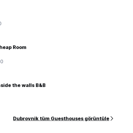
ton'u
0
ksi,
 ila
Cheap Room
neleri
00
side the walls B&B
a,
Korcula
Dubrovnik tüm Guesthouses görüntüle
ize