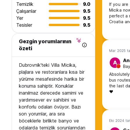
Telefon Kulübesi - 50 metre
Temizlik
9.0
If you are
Yakınlarda güvenli ücretsiz otopark - 0 metre
Micika now
Çalışanlar
9.5
İnternet kafe - 200 metre
perfect a 
Yer
9.5
Uluslararası Üniversite Merkezi -1,5 km
Croatia an
Amerikan Koleji - 1,5 km
Tesisler
9.5
were fab, 
İrlanda barı - 500 metre
bathroom a
Restoranlar - 10 metre
travellers. Our host was so welcoming friendly and helpful. WE HAD TH
Gezgin yorumlarının
Turist hizmetleri - 50 metre
BEST TIME
Tenis kortları -10 metre
özeti
Mar 2025 ta
Süpermarket - 50 metre
An
A
Dubrovnik'teki Villa Micika,
SUNUYORUZ::
Bay
plajlara ve restoranlara kısa bir
Absolutely
*ÜCRETSİZ ADSL, Bilgisayar ve İnternet girişte sorulur
yürüme mesafesinde harika bir
bus routes
*Dizüstü bilgisayar kullanıcıları için ÜCRETSİZ WIFI kablosuz
konuma sahiptir. Konuklar
the last d
*ÜCRETSİZ şehir haritası ve etkinlik rehberi
❤️
inanılmaz derecede samimi ve
*Tüm dünya haberlerini ve sporlarını içeren ÜCRETSİZ Uydu
yardımsever ev sahibini ve
*ÜCRETSİZ Nevresim ve Havlular.
*ÜCRETSİZ Plaj havlusu
konforlu odaları övüyor. Bazı
*ÜCRETSİZ Seyahat bilgileri ve resepsiyonda yardım
son yorumlar, ara sıra
böceklerle birlikte banyo ve
Eki 2024 tar
Mutfak yok (sadece buzdolabı, mikrodalga fırın ve su ısıtıcıs
odalarda temizlik sorunlarından
*Yılın 365 günü, günün 24 saati açık