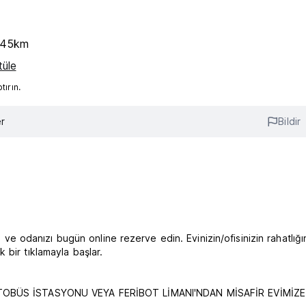
1.45km
tüle
ırın.
r
Bildir
zi ve odanızı bugün online rezerve edin. Evinizin/ofisinizin rahatlığ
ek bir tıklamayla başlar.
A OTOBÜS İSTASYONU VEYA FERİBOT LİMANI'NDAN MİSAFİR EVİMİZE