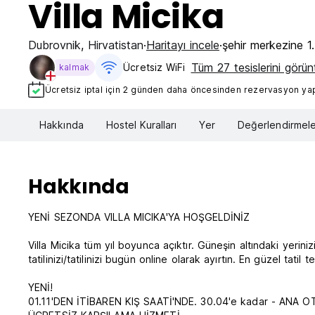
Villa Micika
Dubrovnik
,
Hirvatistan
Haritayı incele
şehir merkezine 
Tüm 27 tesislerini görün
Ücretsiz WiFi
kalmak
Ücretsiz iptal için 2 günden daha öncesinden rezervasyon yapt
Hakkında
Hostel Kuralları
Yer
Değerlendirmele
Hakkında
YENİ SEZONDA VILLA MICIKA'YA HOŞGELDİNİZ
Villa Micika tüm yıl boyunca açıktır. Güneşin altındaki yerini
tatilinizi/tatilinizi bugün online olarak ayırtın. En güzel tatil t
YENİ!
01.11'DEN İTİBAREN KIŞ SAATİ'NDE. 30.04'e kadar - AN