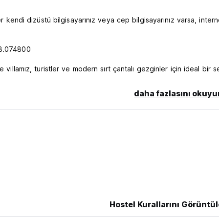
ndi dizüstü bilgisayarınız veya cep bilgisayarınız varsa, inter
18.074800
villamız, turistler ve modern sırt çantalı gezginler için ideal bir s
r için de mevcuttur. Rezervasyonunuzu onaylamak için 12 saat için
a konukevinden tüm talimatları içeren bir e-posta alacaksınız. Bu
daha fazlasını okuyu
z. Dilerseniz cep telefonunuz yanınızda olduğu takdirde SMS ile 
fen cep telefonunuzun Avrupa şebekesinde (GSM) çalıştığından em
ız varsa lütfen Konukevi İncelemeleri'ne yorumlarınızı eklemekten
 yer almaktadır. Çevredeki Akdeniz sub-tropik bitki örtüsü, nered
ar. Villa, Sumratin'in kumlu plajına ve yazın sıcak ya da ılık kış
a yakındır. Eski Kent'e uzaklığı yaklaşık 2 km olduğundan yürüyer
i otobüs durağından toplu taşıma hizmetine de ulaşılabilmektedir.
Hostel Kurallarını Görüntül
labileceğiniz ve seyahatinizde çok tasarruf edebileceğiniz bir