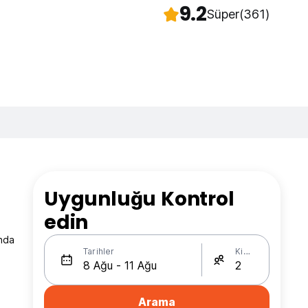
9.2
Süper
(361)
Uygunluğu Kontrol
edin
ında
Tarihler
Kişi Sayısı
Arama