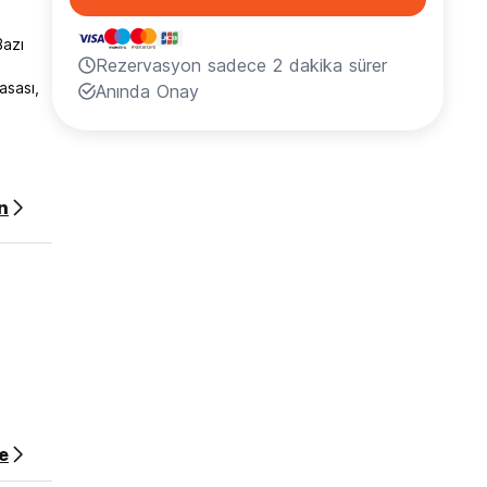
Bazı
Rezervasyon sadece 2 dakika sürer
asası,
Anında Onay
yon
n
lam
oplam
zyon
e