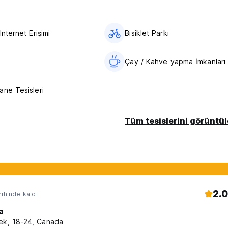
Internet Erişimi
Bisiklet Parkı
inal language)
Çay / Kahve yapma İmkanları
ane Tesisleri
Tüm tesislerini görüntül
2.0
rihinde kaldı
a
ek, 18-24, Canada