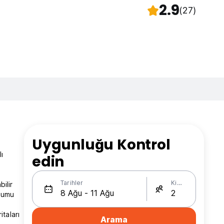
2.9
(27)
Uygunluğu Kontrol
ı
edin
Tarihler
Kişi Sayısı
ilir
ryumu
itaları
Arama