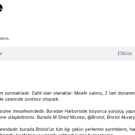
e
ırın.
r
Bildir
ı sunmaktadır. Dahil olan olanaklar: Misafir salonu, 2 tam donanıml
e üzerinde ücretsiz otopark.
 yürüme mesafesindedir. Buradan Harborside boyunca yürüyüş yapab
ine ulaşabilirsiniz. Burada M Shed Müzesi, @Bristol, Bristol Akva
dadır; burada Bristol'ün tüm ilgi çekici yerlerinin ayrıntılarını, har