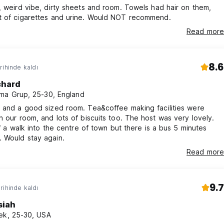
, weird vibe, dirty sheets and room. Towels had hair on them,
t of cigarettes and urine. Would NOT recommend.
Read more
8.6
rihinde kaldı
chard
ma Grup, 25-30, England
 and a good sized room. Tea&coffee making facilities were
room, and lots of biscuits too. The host was very lovely.
 of a walk into the centre of town but there is a bus 5 minutes
walk away. Would stay again.
Read more
9.7
rihinde kaldı
siah
ek, 25-30, USA