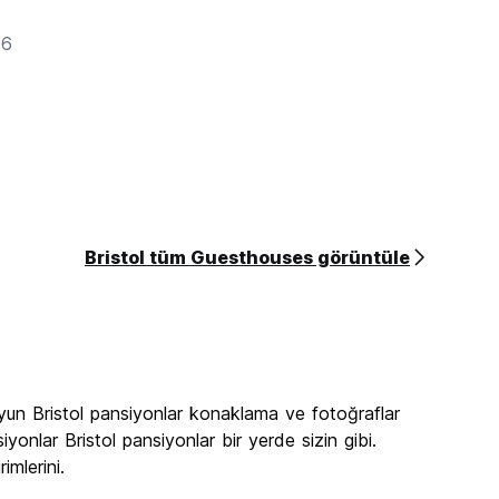
46
Bristol tüm Guesthouses görüntüle
a
uyun Bristol pansiyonlar konaklama ve fotoğraflar
iyonlar Bristol pansiyonlar bir yerde sizin gibi.
imlerini.