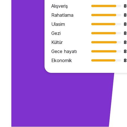
Alışveriş
8
Rahatlama
8
Ulasim
8
Gezi
8
Kültür
8
Gece hayatı
8
Ekonomik
8