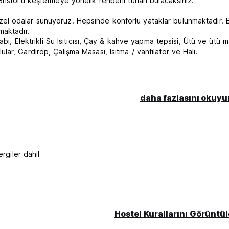
stol'ü keşfetmeye yönelik rehberli turları bulacaksınız.
li özel odalar sunuyoruz. Hepsinde konforlu yataklar bulunmaktadır. 
maktadır.
bı, Elektrikli Su Isıtıcısı, Çay & kahve yapma tepsisi, Ütü ve ütü m
r, Gardırop, Çalışma Masası, Isıtma / vantilatör ve Halı.
e kadar iptal veya değişiklik yapılması durumunda, toplam rezervas
daha fazlasını okuyu
a da rezervasyonun kullanılmaması durumunda, rezervasyonun top
mesi veya rezervasyonun kullanılmaması durumunda rezervasyonun t
ergiler dahil
dilecektir. Tüm rezervasyonlar devredilemez.
isa, Mastercard, Amex). Bu otel varıştan önce kartınızdan ön provi
Hostel Kurallarını Görüntül