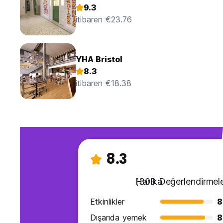
9.3
itibaren €23.76
YHA Bristol
8.3
itibaren €18.38
8.3
Harika
(309 Değerlendirmele
Etkinlikler
8
Dışarıda yemek
8