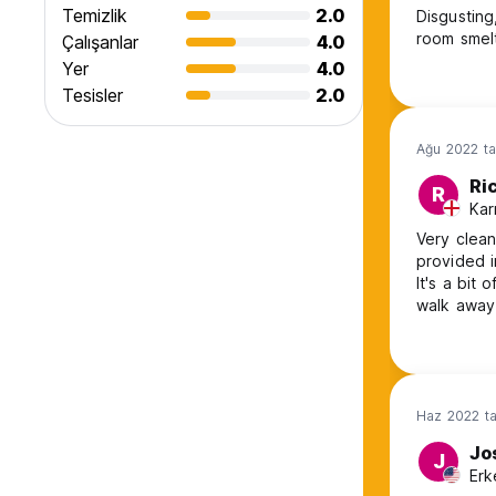
Temizlik
2.0
Disgusting
room smel
Çalışanlar
4.0
Yer
4.0
Tesisler
2.0
Ağu 2022 ta
Ri
R
Kar
Very clean
provided in our 
It's a bit
Haz 2022 ta
Jo
J
Erk