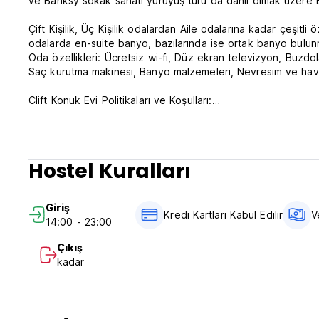
ve Banksy sokak sanatı yürüyüş turu da dahil olmak üzere Bri
Çift Kişilik, Üç Kişilik odalardan Aile odalarına kadar çeşit
odalarda en-suite banyo, bazılarında ise ortak banyo bulun
Oda özellikleri: Ücretsiz wi-fi, Düz ekran televizyon, Buzdola
Saç kurutma makinesi, Banyo malzemeleri, Nevresim ve havlula
Clift Konuk Evi Politikaları ve Koşulları:
Standart oda fiyatları için Varış tarihinden 14 gün öncesin
tutarının yüzde 25'i tahsil edilecektir.
Daha sonra iptal edilmesi veya değiştirilmesi durumunda y
Hostel Kuralları
tutarı tahsil edilecektir.
İADE EDİLMEYEN oda fiyatlarının iptal edilmesi, değiştiril
Giriş
tutarının tahsil edileceğini lütfen unutmayın.
Kredi Kartları Kabul Edilir
V
14:00 - 23:00
Ödemenin tamamı rezervasyon sırasında kartınızdan tahsil e
Varışta nakit, kredi kartları ve banka kartlarıyla ödeme. (V
Çıkış
alabilir.
kadar
14:00-23:00 saatleri arasında check-in yapın.
07:00-10:00 saatleri arasında check-out yapın.