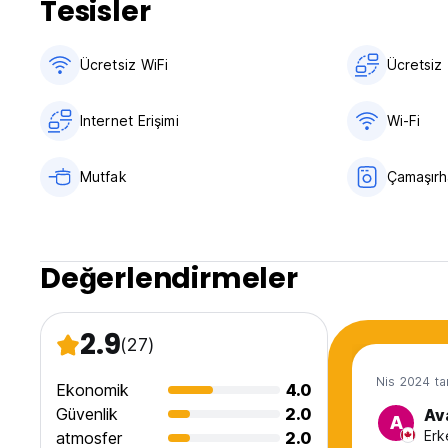
Tesisler
Vergiler dahil.
Genel:
Sokağa çıkma yasağı yok.
Ücretsiz WiFi
Ücretsiz 
Sigara içilmez.
22.00'den itibaren sessiz saatler (Auto-translated from orig
Internet Erişimi
Wi-Fi
Mutfak
Çamaşırh
Değerlendirmeler
2.9
(27)
Nis 2024 ta
Ekonomik
4.0
Güvenlik
2.0
Av
A
Erk
atmosfer
2.0