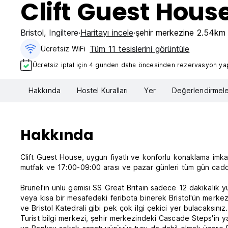
Clift Guest Hous
Bristol
,
Ingiltere
Haritayı incele
şehir merkezine 2.54km
Tüm 11 tesislerini görüntüle
Ücretsiz WiFi
Ücretsiz iptal için 4 günden daha öncesinden rezervasyon yapt
Hakkında
Hostel Kuralları
Yer
Değerlendirmele
Hakkında
Clift Guest House, uygun fiyatlı ve konforlu konaklama imkan
mutfak ve 17:00-09:00 arası ve pazar günleri tüm gün cadd
Brunel'in ünlü gemisi SS Great Britain sadece 12 dakikalık
veya kısa bir mesafedeki feribota binerek Bristol'ün merkez
ve Bristol Katedrali gibi pek çok ilgi çekici yer bulacaksınız.
Turist bilgi merkezi, şehir merkezindeki Cascade Steps'in yanın