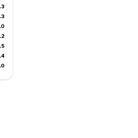
.3
.3
.0
.2
.5
.4
.0