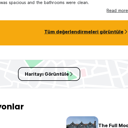
was spacious and the bathrooms were clean.
Read more
Tüm değerlendirmeleri görüntüle
Haritayı Görüntüle
yonlar
The Full Mo