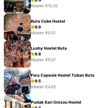
8.9
itibaren €10.30
Kuta Cube Hostel
9.9
itibaren €0.01
Lushy Hostel Kuta
9.8
itibaren €6.07
Fora Capsule Hostel Tuban Kuta
9.5
itibaren €4.62
Pudak Sari Unizou Hostel