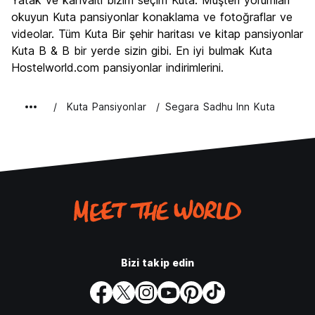
Yatak ve kahvaltı bizim seçim Kuta. Müşteri yorumları
Kültür
5.9
okuyun Kuta pansiyonlar konaklama ve fotoğraflar ve
Gece hayatı
videolar. Tüm Kuta Bir şehir haritası ve kitap pansiyonlar
8.7
Kuta B & B bir yerde sizin gibi. En iyi bulmak Kuta
Ekonomik
7.5
Hostelworld.com pansiyonlar indirimlerini.
Kuta Pansiyonlar
Segara Sadhu Inn Kuta
Bizi takip edin