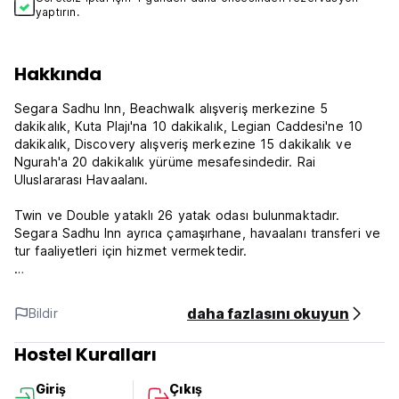
yaptırın.
Hakkında
Segara Sadhu Inn, Beachwalk alışveriş merkezine 5
dakikalık, Kuta Plajı'na 10 dakikalık, Legian Caddesi'ne 10
dakikalık, Discovery alışveriş merkezine 15 dakikalık ve
Ngurah'a 20 dakikalık yürüme mesafesindedir. Rai
Uluslararası Havaalanı.
Twin ve Double yataklı 26 yatak odası bulunmaktadır.
Segara Sadhu Inn ayrıca çamaşırhane, havaalanı transferi ve
tur faaliyetleri için hizmet vermektedir.
Konumu Kuta bölgesinin ortasında çok stratejik, personel
çok cana yakın ve kaldığınız süre boyunca size hizmet
daha fazlasını okuyun
Bildir
etmeye hazır.
Hostel Kuralları
Şartlar ve koşullar:
İptal politikası: Varıştan 3 gün önce. Geç iptal veya
Giriş
Çıkış
Rezervasyonun Kullanılmaması durumunda konaklamanızın ilk