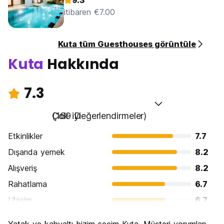
9.3
itibaren €7.00
Kuta tüm Guesthouses görüntüle
Kuta
Hakkında
7.3
Çok iyi
(169 Değerlendirmeler)
Etkinlikler
7.7
Dışarıda yemek
8.2
Alışveriş
8.2
Rahatlama
6.7
Ulasim
6.7
Gezi
6.3