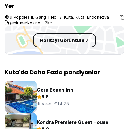
Yer
Jl Poppies II, Gang 1 No. 3, Kuta, Kuta, Endonezya
şehir merkezine 1.2km
Haritayı Görüntüle
Kuta'da Daha Fazla pansiyonlar
Gora Beach Inn
9.6
itibaren €14.25
Kondra Premiere Guest House