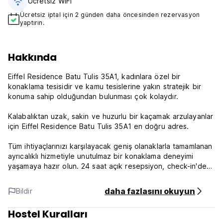
Ücretsiz WiFi
Ücretsiz iptal için 2 günden daha öncesinden rezervasyon
yaptırın.
Hakkında
Eiffel Residence Batu Tulis 35A1, kadınlara özel bir
konaklama tesisidir ve kamu tesislerine yakın stratejik bir
konuma sahip olduğundan bulunması çok kolaydır.
Kalabalıktan uzak, sakin ve huzurlu bir kaçamak arzulayanlar
için Eiffel Residence Batu Tulis 35A1 en doğru adres.
Tüm ihtiyaçlarınızı karşılayacak geniş olanaklarla tamamlanan
ayrıcalıklı hizmetiyle unutulmaz bir konaklama deneyimi
yaşamaya hazır olun. 24 saat açık resepsiyon, check-in'den
check-out'a kadar size hizmet vermeye veya ihtiyacınız olan
her türlü yardıma hazırdır. Daha fazlasını arzu ederseniz,
daha fazlasını okuyun
Bildir
resepsiyona danışmaktan çekinmeyin, sizi her zaman
ağırlamaya hazırız.
Hostel Kuralları