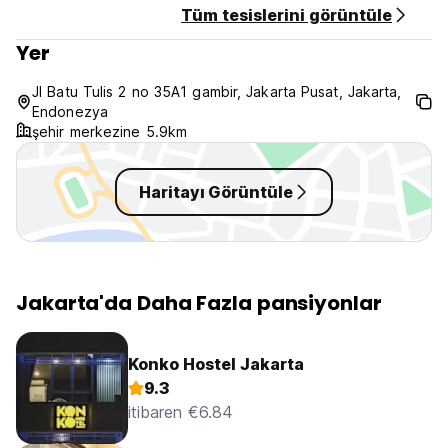
Tüm tesislerini görüntüle
Evcil Hayvanlar
Yer
Evcil hayvanlara izin verilmemektedir. (Auto-translated from
original language)
Jl Batu Tulis 2 no 35A1 gambir, Jakarta Pusat, Jakarta,
Endonezya
şehir merkezine 5.9km
Haritayı Görüntüle
Jakarta'da Daha Fazla pansiyonlar
Konko Hostel Jakarta
9.3
itibaren €6.84