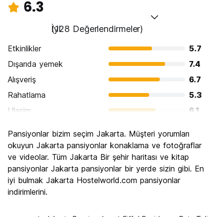
6.3
İyi
(128 Değerlendirmeler)
Etkinlikler
5.7
Dışarıda yemek
7.4
Alışveriş
6.7
Rahatlama
5.3
Ulasim
6.1
Gezi
5.7
Pansiyonlar bizim seçim Jakarta. Müşteri yorumları
Kültür
6.5
okuyun Jakarta pansiyonlar konaklama ve fotoğraflar
Gece hayatı
ve videolar. Tüm Jakarta Bir şehir haritası ve kitap
6.3
pansiyonlar Jakarta pansiyonlar bir yerde sizin gibi. En
Ekonomik
6.7
iyi bulmak Jakarta Hostelworld.com pansiyonlar
indirimlerini.