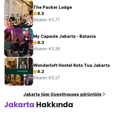
The Packer Lodge
8.5
itibaren €5.77
My Capsule Jakarta - Batavia
8.3
itibaren €5.28
Wonderloft Hostel Kota Tua Jakarta
8.2
itibaren €5.27
Jakarta tüm Guesthouses görüntüle
Jakarta
Hakkında