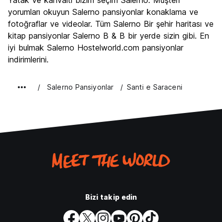
Yatak ve kahvaltı bizim seçim Salerno. Müşteri
Kültür
7.5
yorumları okuyun Salerno pansiyonlar konaklama ve
Gece hayatı
fotoğraflar ve videolar. Tüm Salerno Bir şehir haritası ve
7.2
kitap pansiyonlar Salerno B & B bir yerde sizin gibi. En
Ekonomik
8.1
iyi bulmak Salerno Hostelworld.com pansiyonlar
indirimlerini.
Salerno Pansiyonlar
Santi e Saraceni
Bizi takip edin