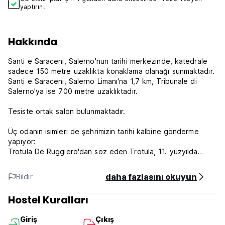
yaptırın.
Hakkında
Santi e Saraceni, Salerno'nun tarihi merkezinde, katedrale
sadece 150 metre uzaklıkta konaklama olanağı sunmaktadır.
Santi e Saraceni, Salerno Limanı'na 1,7 km, Tribunale di
Salerno'ya ise 700 metre uzaklıktadır.
Tesiste ortak salon bulunmaktadır.
Üç odanın isimleri de şehrimizin tarihi kalbine gönderme
yapıyor:
Trotula De Ruggiero'dan söz eden Trotula, 11. yüzyılda
Salerno tıp fakültesinde çalışan İtalyan bir doktordu;
Arapça'da kutsal dağ anlamına gelen Gelbison, Cilento'nun
daha fazlasını okuyun
Bildir
dördüncü en yüksek dağı olan Subappennine'de bir dağdır;
Trofimena, adını 9. yüzyılda kutsal emanetlerin nakledildiği
Hostel Kuralları
Lombard kilisesinin adandığı azizden alır (bugün hala açıktır
ve Porta Catena'da bulunmaktadır).
Giriş
Çıkış