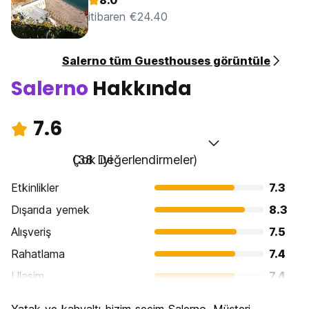
8.0
itibaren €24.40
Salerno tüm Guesthouses görüntüle
Salerno
Hakkında
7.6
Çok iyi
(38 Değerlendirmeler)
Etkinlikler
7.3
Dışarıda yemek
8.3
Alışveriş
7.5
Rahatlama
7.4
Ulasim
7.4
Gezi
7.7