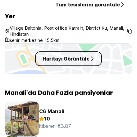
Tüm tesislerini görüntüle
Kahvaltı dahil değildir.
Sokağa çıkma yasağı yok. (Auto-translated from original
Yer
language)
Village Baltonia, Post office Katrain, District Ku, Manali,
Hindistan
şehir merkezine 15.5km
Haritayı Görüntüle
Manali'da Daha Fazla pansiyonlar
C6 Manali
10
itibaren €3.87