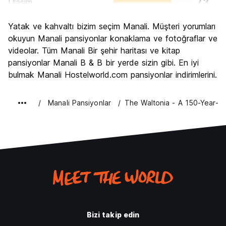
Ulasim
7.3
Gezi
9.3
Yatak ve kahvaltı bizim seçim Manali. Müşteri yorumları
Kültür
8.7
okuyun Manali pansiyonlar konaklama ve fotoğraflar ve
Gece hayatı
videolar. Tüm Manali Bir şehir haritası ve kitap
6.0
pansiyonlar Manali B & B bir yerde sizin gibi. En iyi
Ekonomik
9.3
bulmak Manali Hostelworld.com pansiyonlar indirimlerini.
Manali Pansiyonlar
The Waltonia - A 150-Year-O
Bizi takip edin