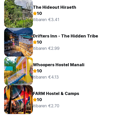
The Hideout Hiraeth
10
itibaren €3.41
Drifters Inn - The Hidden Tribe
10
itibaren €2.99
Whoopers Hostel Manali
10
itibaren €4.13
FARM Hostel & Camps
10
itibaren €2.70