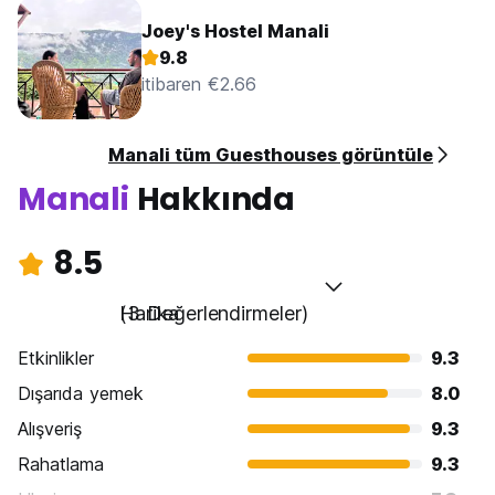
Joey's Hostel Manali
9.8
itibaren €2.66
Manali tüm Guesthouses görüntüle
Manali
Hakkında
8.5
Harika
(3 Değerlendirmeler)
Etkinlikler
9.3
Dışarıda yemek
8.0
Alışveriş
9.3
Rahatlama
9.3