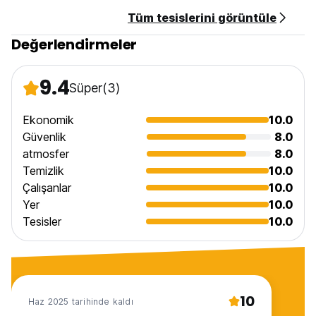
- Group Bookings: if making a booking for a group of more
Tüm tesislerini görüntüle
than three we can almost always ensure you are in the
same room. However, during busy season and especially
Değerlendirmeler
when checking in late this sometimes is not possible due to
the sheer fact that the Hostel is full and there are often
multiple group bookings.
9.4
Süper
(3)
Ekonomik
10.0
Güvenlik
8.0
atmosfer
8.0
Temizlik
10.0
Çalışanlar
10.0
Yer
10.0
Tesisler
10.0
10
Haz 2025 tarihinde kaldı