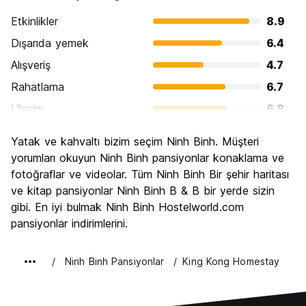
Etkinlikler
8.9
Dışarıda yemek
6.4
Alışveriş
4.7
Rahatlama
6.7
Ulasim
6.8
Gezi
8.5
Yatak ve kahvaltı bizim seçim Ninh Binh. Müşteri
Kültür
7.7
yorumları okuyun Ninh Binh pansiyonlar konaklama ve
Gece hayatı
fotoğraflar ve videolar. Tüm Ninh Binh Bir şehir haritası
4.3
ve kitap pansiyonlar Ninh Binh B & B bir yerde sizin
Ekonomik
8.5
gibi. En iyi bulmak Ninh Binh Hostelworld.com
pansiyonlar indirimlerini.
Ninh Binh Pansiyonlar
King Kong Homestay