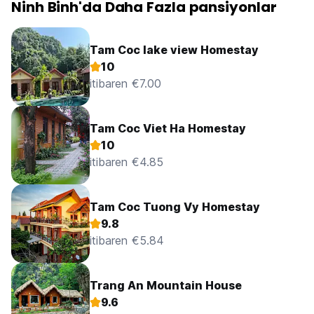
Ninh Binh'da Daha Fazla pansiyonlar
Tam Coc lake view Homestay
10
itibaren €7.00
Tam Coc Viet Ha Homestay
10
itibaren €4.85
Tam Coc Tuong Vy Homestay
9.8
itibaren €5.84
Trang An Mountain House
9.6