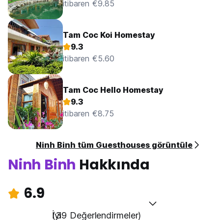
itibaren €9.85
Tam Coc Koi Homestay
9.3
itibaren €5.60
Tam Coc Hello Homestay
9.3
itibaren €8.75
Ninh Binh tüm Guesthouses görüntüle
Ninh Binh
Hakkında
6.9
İyi
(39 Değerlendirmeler)