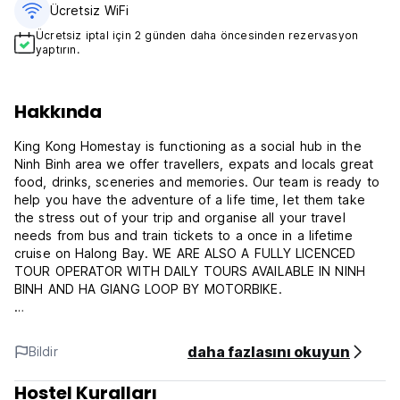
Ücretsiz WiFi
Ücretsiz iptal için 2 günden daha öncesinden rezervasyon
yaptırın.
Hakkında
King Kong Homestay is functioning as a social hub in the
Ninh Binh area we offer travellers, expats and locals great
food, drinks, sceneries and memories. Our team is ready to
help you have the adventure of a life time, let them take
the stress out of your trip and organise all your travel
needs from bus and train tickets to a once in a lifetime
cruise on Halong Bay. WE ARE ALSO A FULLY LICENCED
TOUR OPERATOR WITH DAILY TOURS AVAILABLE IN NINH
BINH AND HA GIANG LOOP BY MOTORBIKE.
Our garden overlooks the beautiful Tam Coc river where
rowing boats pass from morning till night and the famous
daha fazlasını okuyun
Bildir
limestone mountains where the sun sets in the evening.
Whether you prefer to sip a cocktail next to our swimming
Hostel Kuralları
pool at the Sunset Bar, quietly read a book in our common