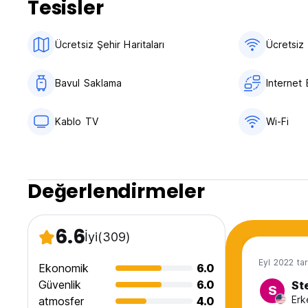
Tesisler
Ücretsiz Şehir Haritaları
Ücretsiz 
Bavul Saklama
Internet 
Kablo TV
Wi-Fi
Değerlendirmeler
6.6
İyi
(309)
Eyl 2022 tar
Ekonomik
6.0
Güvenlik
6.0
St
S
Erk
atmosfer
4.0