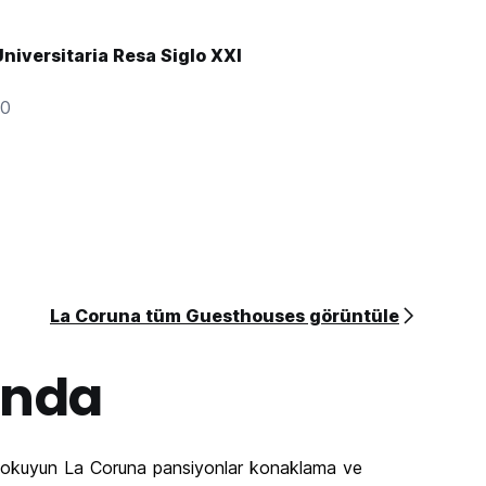
niversitaria Resa Siglo XXI
00
La Coruna tüm Guesthouses görüntüle
ında
ı okuyun La Coruna pansiyonlar konaklama ve