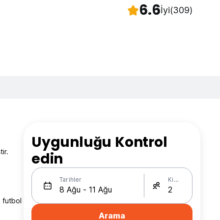
6.6
İyi
(309)
Uygunluğu Kontrol
ir.
edin
Tarihler
Kişi Sayısı
 futbol
Arama