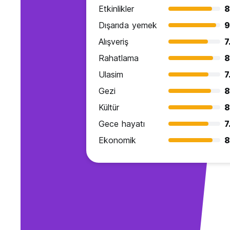
Etkinlikler
8
Dışarıda yemek
9
Alışveriş
7
Rahatlama
8
Ulasim
7
Gezi
8
Kültür
8
Gece hayatı
7
Ekonomik
8