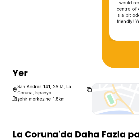
I would re
centre of ever
is a bit o
friendly! 
was QUIET 
room was 
other plac
Yer
San Andres 141, 2A IZ, La
Coruna, Ispanya
şehir merkezine 1.8km
La Coruna'da Daha Fazla pa