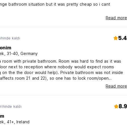
ange bathroom situation but it was pretty cheap so i cant
Read more
5.4
ihinde kaldı
onim
ek, 31-40, Germany
 a room with private bathroom. Room was hard to find as it was
door next to reception where nobody would expect rooms
 on the the door would help). Private bathroom was not inside
(affects room 21 and 22), so one has to lock room/open
lock bathroom/open his room whenever needing to go to the
Read more
Furthermore the bathroom is the smallest I have ever seen.
taff (reception only from 9 to 5 when peeps arrive), no
 at all.
8.9
rihinde kaldı
am
ek, 41+, Ireland