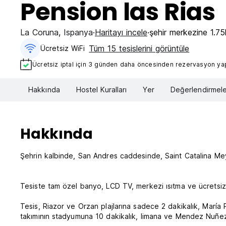
Pension las Rias
La Coruna
,
Ispanya
Haritayı incele
şehir merkezine 1.7
Tüm 15 tesislerini görüntüle
Ücretsiz WiFi
Ücretsiz iptal için 3 günden daha öncesinden rezervasyon yapt
Hakkında
Hostel Kuralları
Yer
Değerlendirmele
Hakkında
Şehrin kalbinde, San Andres caddesinde, Saint Catalina Mey
Tesiste tam özel banyo, LCD TV, merkezi ısıtma ve ücretsiz W
Tesis, Riazor ve Orzan plajlarına sadece 2 dakikalık, María
takımının stadyumuna 10 dakikalık, limana ve Mendez Nuñez