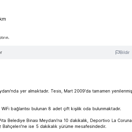
5km
ırın.
r
Bildir
danı'nda yer almaktadır. Tesis, Mart 2009'da tamamen yenilenmişt
iFi bağlantısı bulunan 8 adet çift kişilik oda bulunmaktadır.
 Pita Belediye Binası Meydanı'na 10 dakikalık, Deportivo La Coruna
 Bahçeleri'ne ise 5 dakikalık yürüme mesafesindedir.