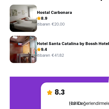
Hostal Carbonara
8.9
itibaren €20.00
Hotel Santa Catalina by Bossh Hote
9.4
itibaren €41.82
8.3
Harika
(23 Değerlendirmele