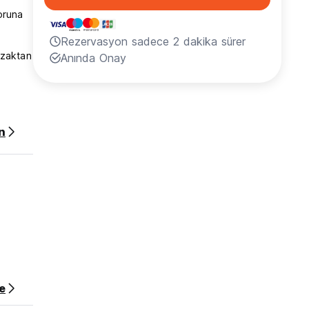
oruna
Rezervasyon sadece 2 dakika sürer
uzaktan
Anında Onay
n
e