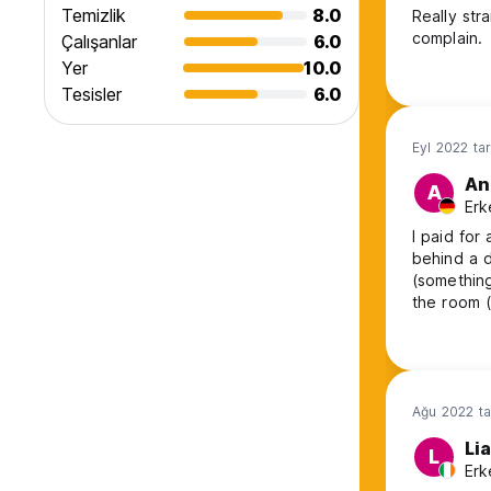
Temizlik
8.0
Really str
complain.
Çalışanlar
6.0
Yer
10.0
Tesisler
6.0
Eyl 2022 tar
An
A
Erk
I paid for
behind a 
(something
the room 
bathroom/
bathroom. 
Friendly s
atmosphere
Ağu 2022 ta
Li
L
Erk