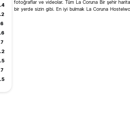
fotoğraflar ve videolar. Tüm La Coruna Bir şehir harit
.4
bir yerde sizin gibi. En iyi bulmak La Coruna Hostelwor
.2
.6
.6
.7
.2
.5
.7
.5