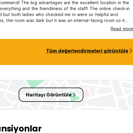
commend! The big advantages are the excellent location in the
ything and the friendliness of the staff! The online check-in
dd but both ladies who checked me in were so helpful and
Yes, the room was dark but it was an internal-facing room so it
and free from street noise! A Coruña is a very noisy city! The
Read more
very clean and the price was very cheap compared to most
es! Some internal doors are very noisy when opening.
Tüm değerlendirmeleri görüntüle
Haritayı Görüntüle
nsiyonlar