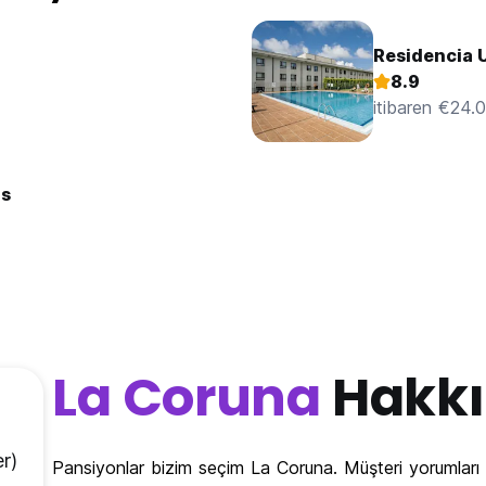
Residencia U
8.9
itibaren €24.
ls
La Coruna
Hakk
r)
Pansiyonlar bizim seçim La Coruna. Müşteri yorumlar