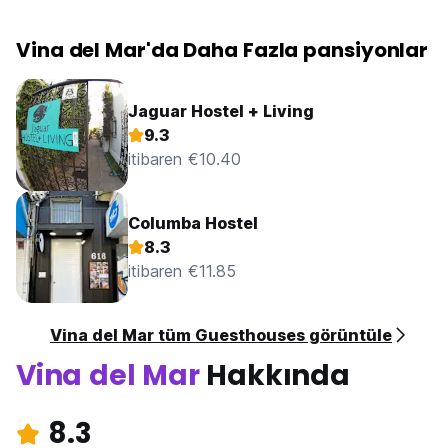
Vina del Mar'da Daha Fazla pansiyonlar
Jaguar Hostel + Living
9.3
itibaren €10.40
Columba Hostel
8.3
itibaren €11.85
Vina del Mar tüm Guesthouses görüntüle
Vina del Mar
Hakkında
8.3