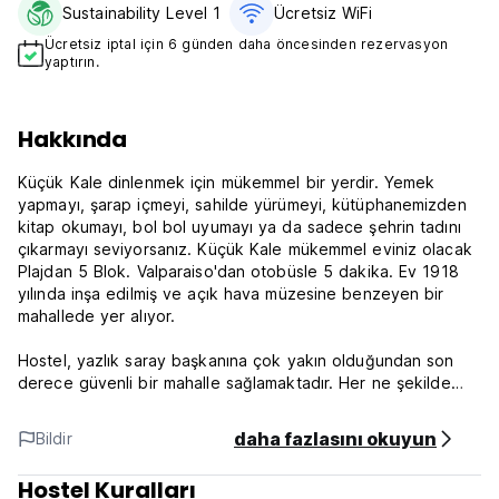
Sustainability Level 1
Ücretsiz WiFi
Ücretsiz iptal için 6 günden daha öncesinden rezervasyon
yaptırın.
Hakkında
Küçük Kale dinlenmek için mükemmel bir yerdir. Yemek
yapmayı, şarap içmeyi, sahilde yürümeyi, kütüphanemizden
kitap okumayı, bol bol uyumayı ya da sadece şehrin tadını
çıkarmayı seviyorsanız. Küçük Kale mükemmel eviniz olacak
Plajdan 5 Blok. Valparaiso'dan otobüsle 5 dakika. Ev 1918
yılında inşa edilmiş ve açık hava müzesine benzeyen bir
mahallede yer alıyor.
Hostel, yazlık saray başkanına çok yakın olduğundan son
derece güvenli bir mahalle sağlamaktadır. Her ne şekilde
olursa olsun Size en iyi ipuçlarını vermeyi seviyoruz, emin
olun ki konaklamanızdan keyif alacaksınız.
daha fazlasını okuyun
Bildir
Ayrıca Valparaiso ve diğer bölgelere özel turlar, havaalanına
Hostel Kuralları
ve otobüs terminaline transfer, çamaşırhane hizmeti,