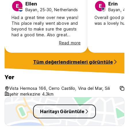
Ellen
Erin
E
E
Bayan, 25-30, Netherlands
Bayan, 41
Had a great time over new years!
Overall good pla
This place really went above and
was a lovely hum
beyond to make sure the guests
had a good time. Also great
location - walking distance from
Read more
everything you need and quick
bus ride away from Valparaíso,
plus stunning views.
Tüm değerlendirmeleri görüntüle
Yer
Vista Hermosa 166, Cerro Castillo, Vina del Mar, Sili
şehir merkezine 4.3km
Haritayı Görüntüle