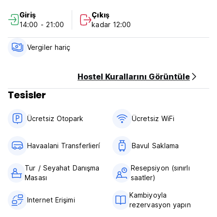
İspanyolca dersleri de sunuyoruz.
Giriş
Çıkış
14:00 - 21:00
kadar 12:00
5 GÜNLÜK İPTAL POLİTİKASI (Auto-translated from original
language)
Vergiler hariç
Hostel Kurallarını Görüntüle
Tesisler
Ücretsiz Otopark
Ücretsiz WiFi
Havaalani Transferlierí
Bavul Saklama
Tur / Seyahat Danışma
Resepsiyon (sınırlı
Masası
saatler)
Kambiyoyla
Internet Erişimi
rezervasyon yapın