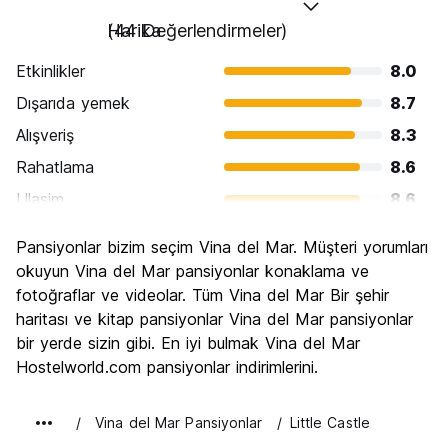
Harika
(44 Değerlendirmeler)
Etkinlikler
8.0
Dışarıda yemek
8.7
Alışveriş
8.3
Rahatlama
8.6
Ulasim
8.6
Gezi
8.1
Pansiyonlar bizim seçim Vina del Mar. Müşteri yorumları
Kültür
7.7
okuyun Vina del Mar pansiyonlar konaklama ve
Gece hayatı
fotoğraflar ve videolar. Tüm Vina del Mar Bir şehir
8.7
haritası ve kitap pansiyonlar Vina del Mar pansiyonlar
Ekonomik
7.6
bir yerde sizin gibi. En iyi bulmak Vina del Mar
Hostelworld.com pansiyonlar indirimlerini.
Vina del Mar Pansiyonlar
Little Castle