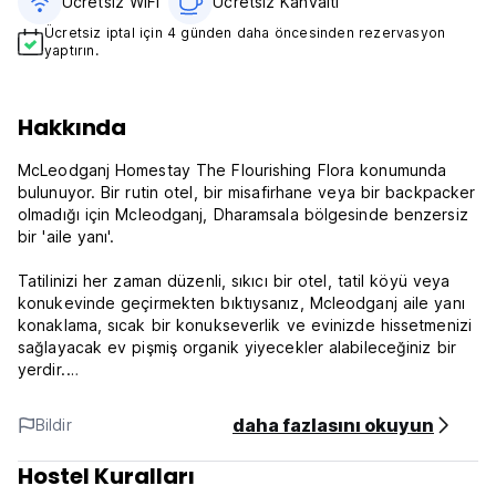
Ücretsiz WiFi
Ücretsiz Kahvaltı‎
Ücretsiz iptal için 4 günden daha öncesinden rezervasyon
yaptırın.
Hakkında
McLeodganj Homestay The Flourishing Flora konumunda
bulunuyor. Bir rutin otel, bir misafirhane veya bir backpacker
olmadığı için Mcleodganj, Dharamsala bölgesinde benzersiz
bir 'aile yanı'.
Tatilinizi her zaman düzenli, sıkıcı bir otel, tatil köyü veya
konukevinde geçirmekten bıktıysanız, Mcleodganj aile yanı
konaklama, sıcak bir konukseverlik ve evinizde hissetmenizi
sağlayacak ev pişmiş organik yiyecekler alabileceğiniz bir
yerdir.
Tatilinizi yemyeşil doğada, çam ağaçlarıyla çevrili, ancak ana
pazara yakın (1 km'den az) tatiliniz için oldukça romantik ve
daha fazlasını okuyun
Bildir
huzurlu bir yerde geçirmek istiyorsanız, daha fazla kendinizi
yormayın.
Hostel Kuralları
Uzmanlık Alanlarımız: