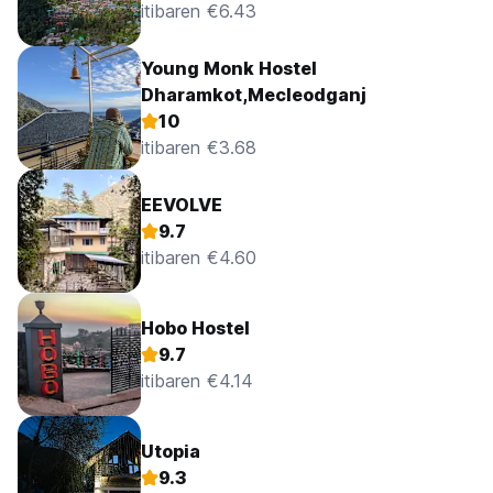
itibaren €6.43
Young Monk Hostel
Dharamkot,Mecleodganj
10
itibaren €3.68
EEVOLVE
9.7
itibaren €4.60
Hobo Hostel
9.7
itibaren €4.14
Utopia
9.3