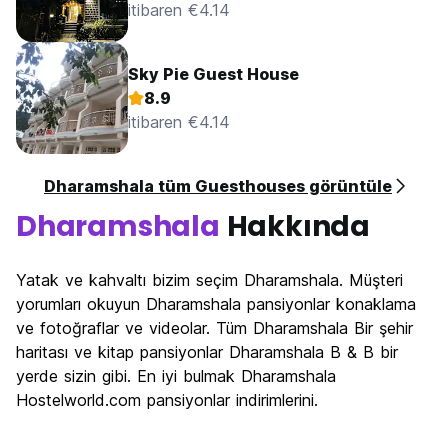
itibaren €4.14
Sky Pie Guest House
8.9
itibaren €4.14
Dharamshala tüm Guesthouses görüntüle
Dharamshala
Hakkında
Yatak ve kahvaltı bizim seçim Dharamshala. Müşteri
yorumları okuyun Dharamshala pansiyonlar konaklama
ve fotoğraflar ve videolar. Tüm Dharamshala Bir şehir
haritası ve kitap pansiyonlar Dharamshala B & B bir
yerde sizin gibi. En iyi bulmak Dharamshala
Hostelworld.com pansiyonlar indirimlerini.