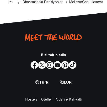
Dharamshala Pansiyonlar
McLeodGanj Homestay a
Bizi takip edin
Türk
EUR
Hostels
Oteller
Oda ve Kahvaltı