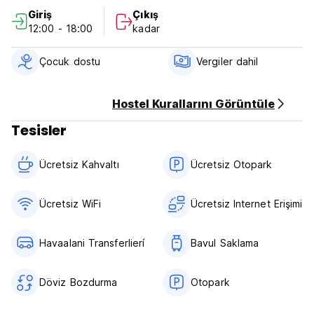
- Temiz odalar
Giriş
Çıkış
- Huzurlu konum (şehir gürültüsünden henüz şehir merkezine
12:00 - 18:00
kadar
sadece 5 dakika yürüme mesafesinde)
- İnanılmaz ev pişmiş taze yiyecek
- Süper cana yakın personel
Çocuk dostu
Vergiler dahil
- TV, Sıcak Su, Çay / Kahve Makinesi, Temiz beyaz Keten,
Ücretsiz Wi-Fi, Intercomm tesisi, gardırop ve Ücretsiz Banyo
Malzemeleri gibi modern olanaklara sahip odalar.
Hostel Kurallarını Görüntüle
Sizi ağırlamaktan mutluluk duyarız!
Tesisler
Ücretsiz Kahvaltı‎
Ücretsiz Otopark
Ücretsiz WiFi
Ücretsiz Internet Erişimi
Havaalani Transferlierí
Bavul Saklama
Döviz Bozdurma
Otopark