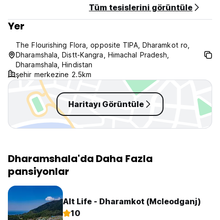
Tüm tesislerini görüntüle
Yer
The Flourishing Flora, opposite TIPA, Dharamkot ro,
Dharamshala, Distt-Kangra, Himachal Pradesh,
Dharamshala, Hindistan
şehir merkezine 2.5km
Haritayı Görüntüle
Dharamshala'da Daha Fazla
pansiyonlar
Alt Life - Dharamkot (Mcleodganj)
10