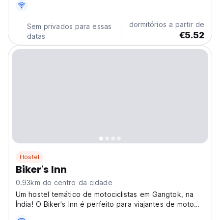
aventuras no Himalaia e para conhecer outros
viajantes. (Auto-translated from original language)
dormitórios a partir de
Sem privados para essas
€5.52
datas
Hostel
Biker's Inn
0.93km do centro da cidade
Um hostel temático de motociclistas em Gangtok, na
Índia! O Biker's Inn é perfeito para viajantes de moto
que exploram Sikkim. Um hostel social e um lar para