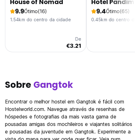
House of Nomad
Hotel Pandim
9.9
9.4
Ótimo
(16)
Ótimo
(65)
1.54km do centro da cidade
0.45km do centro da 
De
€3.21
Sobre
Gangtok
Encontrar o melhor hostel em Gangtok é fácil com
Hostelworld.com. Navegue através de resenhas de
hóspedes e fotografias da mais vasta gama de
pousadas amigas dos mochileiros e viajantes solitários
e pousadas da juventude em Gangtok. Experimente a
vista do mapa para ver onde quer ficar. Veja num