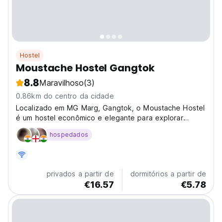
Hostel
Moustache Hostel Gangtok
8.8
Maravilhoso
(3)
0.86km do centro da cidade
Localizado em MG Marg, Gangtok, o Moustache Hostel
é um hostel econômico e elegante para explorar
Sikkim. Desfrute de uma estadia acolhedora perto de
hospedados
atrações e mercados locais! (Auto-translated from
original language)
privados a partir de
dormitórios a partir de
€16.57
€5.78