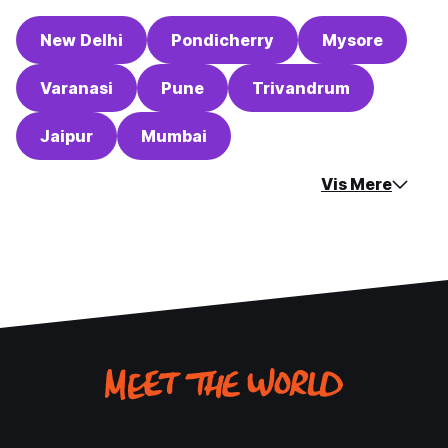
New Delhi
Pondicherry
Mysore
Varanasi
Pune
Trivandrum
Jaipur
Mumbai
Vis Mere