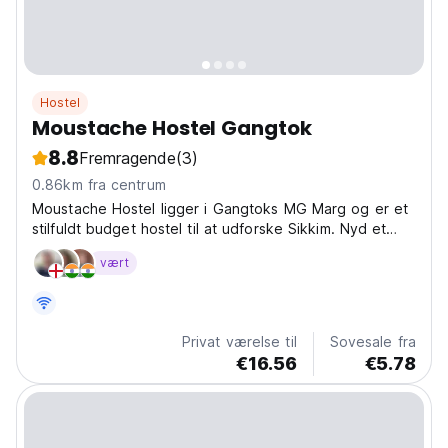
Hostel
Moustache Hostel Gangtok
8.8
Fremragende
(3)
0.86km fra centrum
Moustache Hostel ligger i Gangtoks MG Marg og er et
stilfuldt budget hostel til at udforske Sikkim. Nyd et
hyggeligt ophold tæt på lokale attraktioner og
vært
markeder! (Auto-translated from original language)
Privat værelse til
Sovesale fra
€16.56
€5.78