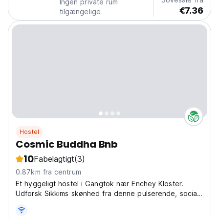
Ingen private rum
€7.36
tilgængelige
Hostel
Cosmic Buddha Bnb
10
Fabelagtigt
(3)
0.87km fra centrum
Et hyggeligt hostel i Gangtok nær Enchey Kloster.
Udforsk Sikkims skønhed fra denne pulserende, sociale
base – perfekt til eventyr i Himalaya og møde med
andre rejsende. (Auto-translated from original