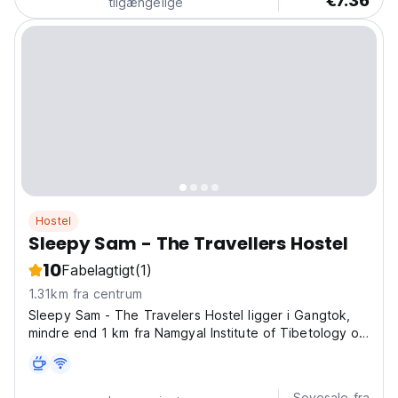
€7.36
tilgængelige
Hostel
Sleepy Sam - The Travellers Hostel
10
Fabelagtigt
(1)
1.31km fra centrum
Sleepy Sam - The Travelers Hostel ligger i Gangtok,
mindre end 1 km fra Namgyal Institute of Tibetology og
13 minutters gang fra Do Drul Chorten-klosteret.
Sovesale fra