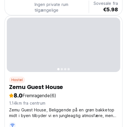
Sovesale fra
Ingen private rum
€5.98
tilgængelige
Hostel
Zemu Guest House
8.0
Fremragende
(6)
1.14km fra centrum
Zemu Guest House, Beliggende på en grøn bakketop
midt i byen tilbyder vi en jungleagtig atmosfære, mens
du kun er få minutter væk fra centrum