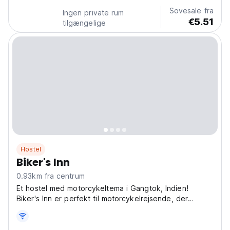
language)
Sovesale fra
Ingen private rum
€5.51
tilgængelige
Hostel
Biker's Inn
0.93km fra centrum
Et hostel med motorcykeltema i Gangtok, Indien!
Biker's Inn er perfekt til motorcykelrejsende, der
udforsker Sikkim. Et socialt hostel og hjem for
eventyrhistorier. (Auto-translated from original
language)