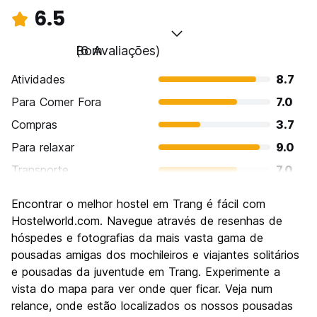
6.5
Bom
(6 Avaliações)
Atividades
8.7
Para Comer Fora
7.0
Compras
3.7
Para relaxar
9.0
Transporte
7.0
Turismo
6.0
Encontrar o melhor hostel em Trang é fácil com
Cultura
6.0
Hostelworld.com. Navegue através de resenhas de
Festas / vida noturna
hóspedes e fotografias da mais vasta gama de
4.3
pousadas amigas dos mochileiros e viajantes solitários
Custo-beneficio
6.7
e pousadas da juventude em Trang. Experimente a
vista do mapa para ver onde quer ficar. Veja num
relance, onde estão localizados os nossos pousadas