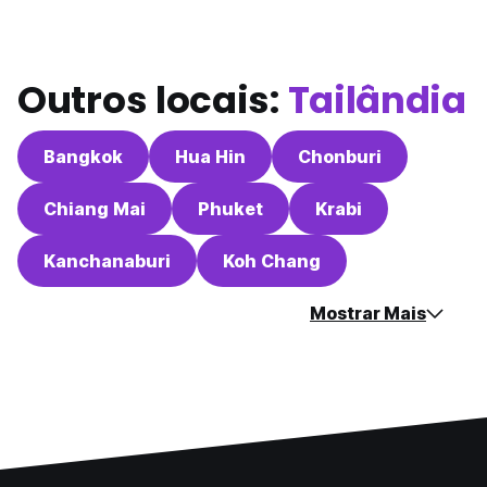
Outros locais:
Tailândia
Bangkok
Hua Hin
Chonburi
Chiang Mai
Phuket
Krabi
Kanchanaburi
Koh Chang
Mostrar Mais