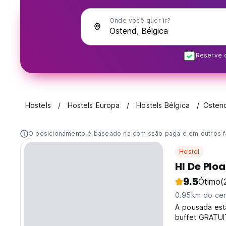
Onde você quer ir?
Reserve c
Hostels
Hostels Europa
Hostels Bélgica
Osten
O posicionamento é baseado na comissão paga e em outros f
Hostel
HI De Plo
9.5
Ótimo
(
0.95km do cen
A pousada est
buffet GRATUITO