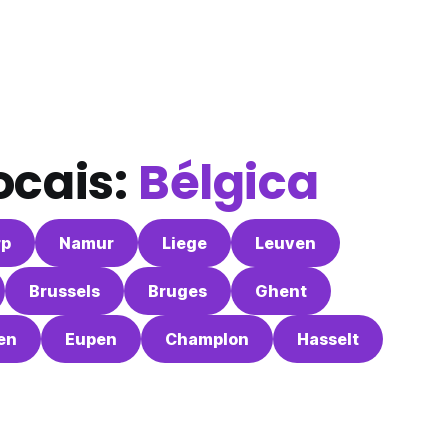
ocais:
Bélgica
rp
Namur
Liege
Leuven
Brussels
Bruges
Ghent
en
Eupen
Champlon
Hasselt