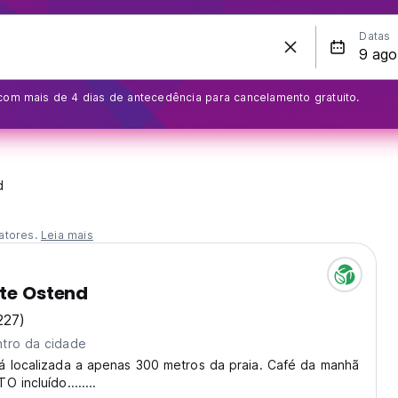
Datas
om mais de 4 dias de antecedência para cancelamento gratuito.
d
atores.
Leia mais
ate Ostend
227)
tro da cidade
á localizada a apenas 300 metros da praia. Café da manhã
 incluído........