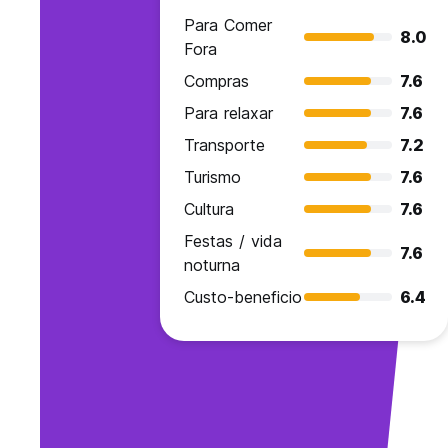
Para Comer
8.0
Fora
Compras
7.6
Para relaxar
7.6
Transporte
7.2
Turismo
7.6
Cultura
7.6
Festas / vida
7.6
noturna
Custo-beneficio
6.4