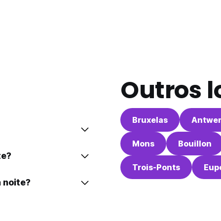
Outros l
Bruxelas
Antwe
Mons
Bouillon
te?
Trois-Ponts
Eup
 noite?