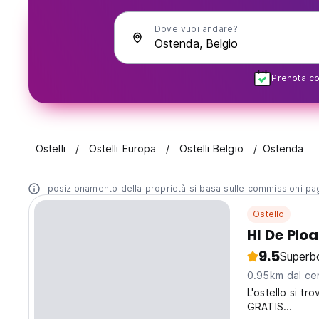
Dove vuoi andare?
Prenota con
Ostelli
Ostelli Europa
Ostelli Belgio
Ostenda
Il posizionamento della proprietà si basa sulle commissioni paga
Ostello
HI De Plo
9.5
Superb
0.95km dal cen
L'ostello si tr
GRATIS...