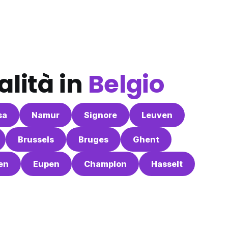
alità in
Belgio
sa
Namur
Signore
Leuven
Brussels
Bruges
Ghent
en
Eupen
Champlon
Hasselt