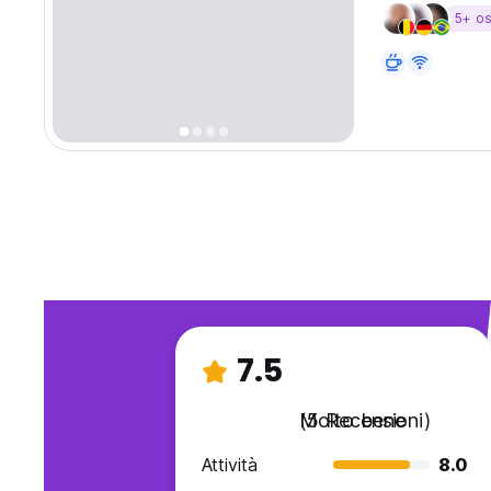
5+ os
7.5
Molto bene
(5 Recensioni)
Attività
8.0