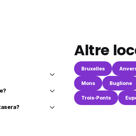
Altre loc
Bruxelles
Anver
Mons
Buglione
te?
Trois-Ponts
Eup
stasera?