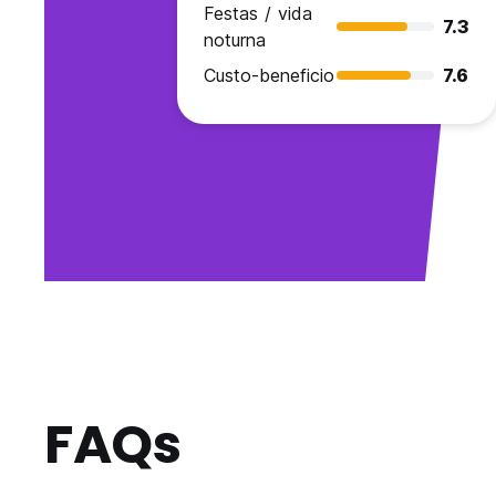
Festas / vida
7.3
noturna
Custo-beneficio
7.6
FAQs