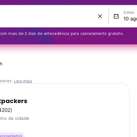
Datas
om mais de 2 dias de antecedência para cancelamento gratuito.
th
atores.
Leia mais
kpackers
4202)
tro da cidade
hospedados