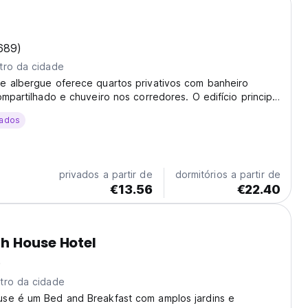
689)
tro da cidade
e albergue oferece quartos privativos com banheiro
ompartilhado e chuveiro nos corredores. O edifício principal
uma bela mansão italiana, situada em terrenos privados,
ados
rtos localizados num edifício anexo...
privados a partir de
dormitórios a partir de
€13.56
€22.40
h House Hotel
)
tro da cidade
se é um Bed and Breakfast com amplos jardins e