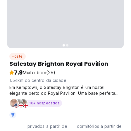
Hostel
Safestay Brighton Royal Pavilion
7.9
Muito bom
(29)
1.54km do centro da cidade
Em Kemptown, o Safestay Brighton é um hostel
elegante perto do Royal Pavilion. Uma base perfeita
para explorar a praia de Brighton e The Lanes. Hostel
10+ hospedados
social confortável! (Auto-translated from original
language)
privados a partir de
dormitórios a partir de