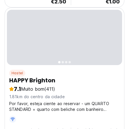
€2.50
€1.00
Hostel
HAPPY Brighton
7.1
Muito bom
(411)
1.81km do centro da cidade
Por favor, esteja ciente ao reservar - um QUARTO
STANDARD = quarto com beliche com banheiro
privativo e QUARTO SUPERIOR = quarto POD com
banheiro privativo. O HAPPY Brighton NÃO tem
recepção 24 horas e o último horário de check-in é às