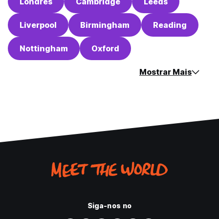
Londres
Cambridge
Leeds
Liverpool
Birmingham
Reading
Nottingham
Oxford
Mostrar Mais
Siga-nos no