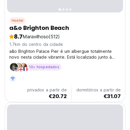
Hostel
a&o Brighton Beach
8.7
Maravilhoso
(512)
1.7km do centro da cidade
a&o Brighton Palace Pier é um albergue totalmente
novo nesta cidade vibrante. Está localizado junto à
praia, perto do cais e a poucos passos do
10+ hospedados
movimentado centro da cidade.
privados a partir de
dormitórios a partir de
€20.72
€31.07