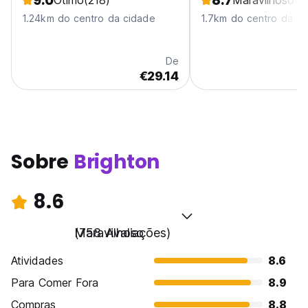
9.0
8.7
Ótimo
(218)
Maravilhoso
(5
1.24km do centro da cidade
1.7km do centro da ci
De
€29.14
Sobre
Brighton
8.6
Maravilhoso
(758 Avaliações)
Atividades
8.6
Para Comer Fora
8.9
Compras
8.8