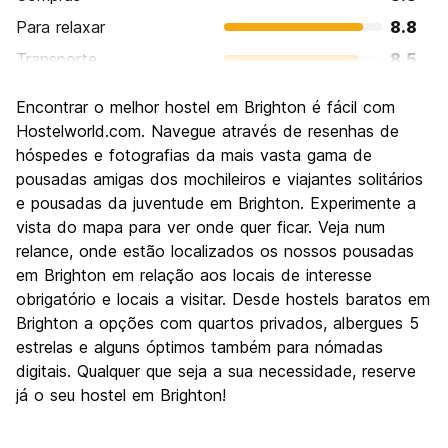
Para relaxar
8.8
Transporte
8.5
Turismo
8.4
Encontrar o melhor hostel em Brighton é fácil com
Cultura
8.5
Hostelworld.com. Navegue através de resenhas de
Festas / vida noturna
hóspedes e fotografias da mais vasta gama de
8.9
pousadas amigas dos mochileiros e viajantes solitários
Custo-beneficio
7.8
e pousadas da juventude em Brighton. Experimente a
vista do mapa para ver onde quer ficar. Veja num
relance, onde estão localizados os nossos pousadas
em Brighton em relação aos locais de interesse
obrigatório e locais a visitar. Desde hostels baratos em
Brighton a opções com quartos privados, albergues 5
estrelas e alguns óptimos também para nómadas
digitais. Qualquer que seja a sua necessidade, reserve
já o seu hostel em Brighton!