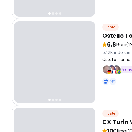
Hostel
Ostello T
6.8
Bom
(1
5.12km do cen
Ostello Torino
5+ h
Hostel
CX Turin 
10
Ótimo
(1