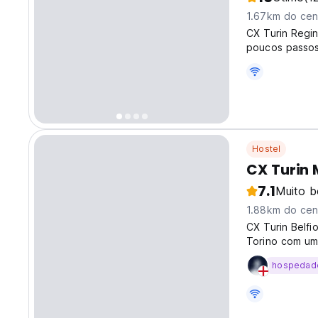
1.67km do cen
CX Turin Regi
poucos passos 
Hostel
CX Turin 
7.1
Muito 
1.88km do cen
CX Turin Belfi
Torino com uma
hospedad