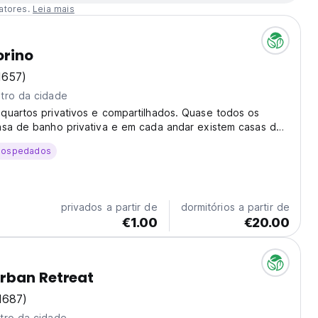
atores.
Leia mais
rino
1657)
tro da cidade
quartos privativos e compartilhados. Quase todos os
asa de banho privativa e em cada andar existem casas de
adas totalmente equipadas com duches de vapor. A
hospedados
aberta 24 horas por dia.
privados a partir de
dormitórios a partir de
€1.00
€20.00
rban Retreat
1687)
tro da cidade