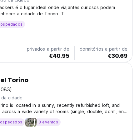
ckers é o lugar ideal onde viajantes curiosos podem
onhecer a cidade de Torino. T
hospedados
privados a partir de
dormitórios a partir de
€40.95
€30.69
tel Torino
1083)
 da cidade
rino is located in a sunny, recently refurbished loft, and
 across a wide variety of rooms (single, double, dorm, en
 not just for younger travellers and students, but also for
hospedados
8 eventos
re senior globe-trotters....