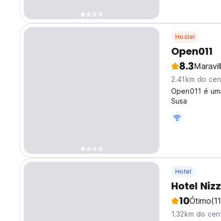
Hostel
Open011
8.3
Maravi
2.41km do cen
Open011 é uma
Susa
Hotel
Hotel Niz
10
Ótimo
(11
1.32km do cen