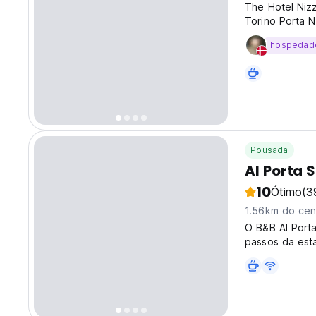
The Hotel Nizza
Torino Porta N
familiarly mana
hospedad
allows to easil
Pousada
Al Porta 
10
Ótimo
(3
1.56km do cen
O B&B Al Port
passos da esta
cidade.