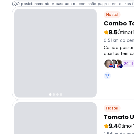
O posicionamento é baseado na comissão paga e em outros f
Hostel
Combo To
9.5
Ótimo
(
0.51km do cen
Combo possui 
quartos têm c
banho partilh
20+ 
recepção está 
Hostel
Tomato U
9.4
Ótimo
(
1.54km do cen