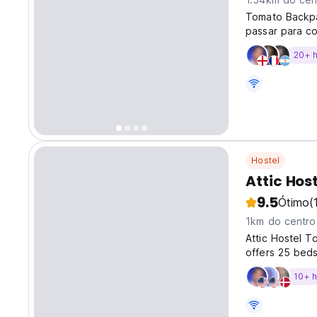
Tomato Backpa
passar para c
20+ 
Hostel
Attic Hos
9.5
Ótimo
(
1km do centro
Attic Hostel To
offers 25 beds
suite) suitable
10+ 
families and mo