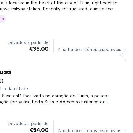
 is located in the heart of the city of Turin, right next to
uova railway station. Recently restructured, quiet place
ged, open all year long with a 24/7 reception. Its location
os
y reach on foot the...
privados a partir de
€35.00
Não há dormitórios disponíveis
Susa
9)
tro da cidade
a Susa está localizado no coração de Turim, a poucos
ção ferroviária Porta Susa e do centro histórico da
privados a partir de
€54.00
Não há dormitórios disponíveis