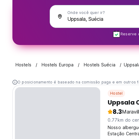
Onde você quer ir?
Reserve c
Hostels
Hostels Europa
Hostels Suécia
Uppsal
O posicionamento é baseado na comissão paga e em outros f
Hostel
Uppsala C
8.3
Maravi
0.77km do cen
Nosso albergu
Estação Centra