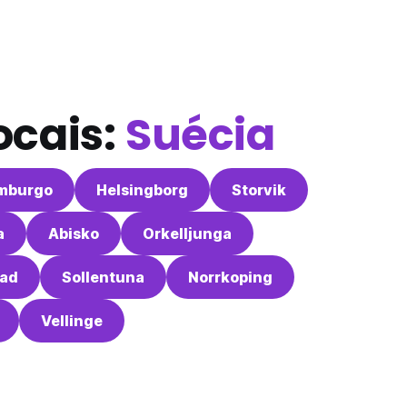
ocais:
Suécia
mburgo
Helsingborg
Storvik
a
Abisko
Orkelljunga
tad
Sollentuna
Norrkoping
Vellinge