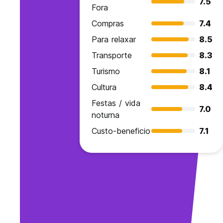
7.5
Fora
Compras
7.4
Para relaxar
8.5
Transporte
8.3
Turismo
8.1
Cultura
8.4
Festas / vida
7.0
noturna
Custo-beneficio
7.1