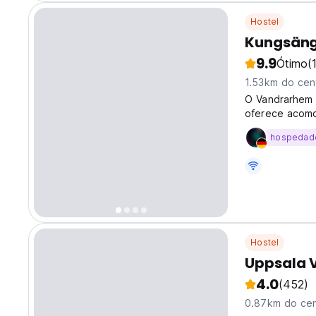
Hostel
Kungsäng
9.9
Ótimo
(
1.53km do cen
O Vandrarhem U
oferece acomo
hospedad
Hostel
Uppsala 
4.0
(452)
0.87km do cen