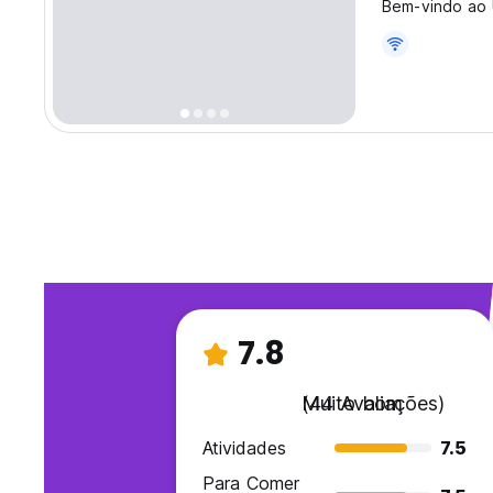
Bem-vindo ao U
7.8
Muito bom
(44 Avaliações)
Atividades
7.5
Para Comer