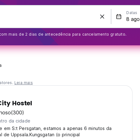
Datas
om mais de 2 dias de antecedência para cancelamento gratuito.
a
atores.
Leia mais
ity Hostel
lhoso
(300)
tro da cidade
e em S:t Persgatan, estamos a apenas 6 minutos da
l de Uppsala.Kungsgatan (o principal