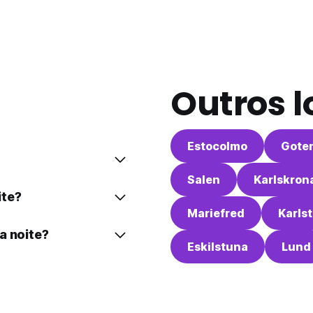
Outros l
Estocolmo
Gote
Salen
Karlskron
ite?
Mariefred
Karls
a noite?
Eskilstuna
Lund