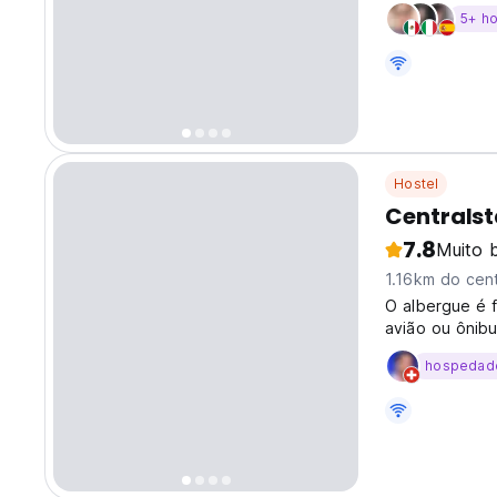
5+ h
Hostel
Centrals
7.8
Muito 
1.16km do cen
O albergue é f
avião ou ônibu
hospedad