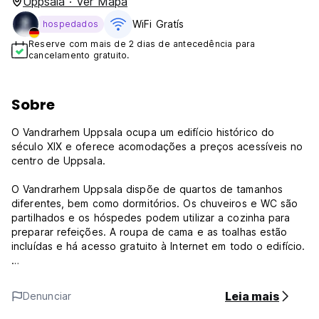
Uppsala · Ver Mapa
WiFi Gratís
hospedados
Reserve com mais de 2 dias de antecedência para
cancelamento gratuito.
Sobre
O Vandrarhem Uppsala ocupa um edifício histórico do
século XIX e oferece acomodações a preços acessíveis no
centro de Uppsala.
O Vandrarhem Uppsala dispõe de quartos de tamanhos
diferentes, bem como dormitórios. Os chuveiros e WC são
partilhados e os hóspedes podem utilizar a cozinha para
preparar refeições. A roupa de cama e as toalhas estão
incluídas e há acesso gratuito à Internet em todo o edifício.
O albergue fica a 400 metros da Estação Central de
Uppsala e vários restaurantes, bares e lojas podem ser
Leia mais
Denunciar
encontrados nas proximidades. (Auto-translated from
original language)