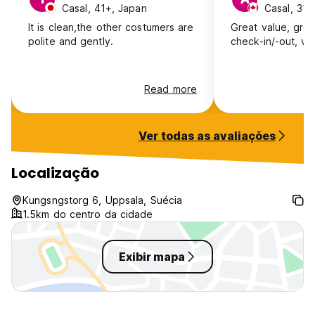
Casal, 41+, Japan
Casal, 31
It is clean,the other costumers are
Great value, grea
polite and gently.
check-in/-out, ve
Read more
Ver todas as avaliações
Localização
Kungsngstorg 6, Uppsala, Suécia
1.5km do centro da cidade
Exibir mapa