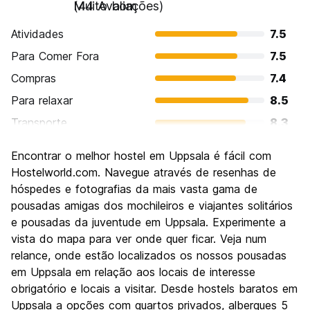
Muito bom
(44 Avaliações)
Atividades
7.5
Para Comer Fora
7.5
Compras
7.4
Para relaxar
8.5
Transporte
8.3
Turismo
8.1
Encontrar o melhor hostel em Uppsala é fácil com
Cultura
8.4
Hostelworld.com. Navegue através de resenhas de
Festas / vida noturna
hóspedes e fotografias da mais vasta gama de
7.0
pousadas amigas dos mochileiros e viajantes solitários
Custo-beneficio
7.1
e pousadas da juventude em Uppsala. Experimente a
vista do mapa para ver onde quer ficar. Veja num
relance, onde estão localizados os nossos pousadas
em Uppsala em relação aos locais de interesse
obrigatório e locais a visitar. Desde hostels baratos em
Uppsala a opções com quartos privados, albergues 5