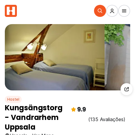
Hostel
Kungsängstorg
9.9
- Vandrarhem
(135 Avaliações)
Uppsala