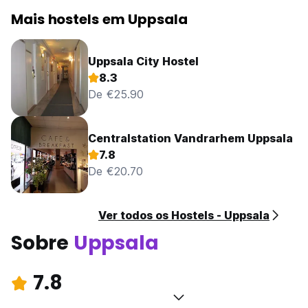
Mais hostels em Uppsala
Uppsala City Hostel
8.3
De €25.90
Centralstation Vandrarhem Uppsala
7.8
De €20.70
Ver todos os Hostels - Uppsala
Sobre
Uppsala
7.8