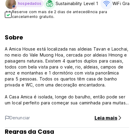
Sustainability Level 1
WiFi Gratí
hospedados
Reserve com mais de 2 dias de antecedência para
cancelamento gratuito.
Sobre
A Amica House está localizada nas aldeias Tavan e Laochai,
no meio do Vale Muong Hoa, cercada por aldeias Hmong e
paisagens naturais. Existem 4 quartos duplos para casais,
todos com bela vista para o vale, rio, aldeias, campos de
arroz e montanhas e 1 dormitório com vista panorâmica
para 5 pessoas. Todos os quartos têm casa de banho
privada e WC, com uma decoração encantadora.
A Casa Amica é isolada, longe do barulho, então pode ser
um local perfeito para começar sua caminhada para muitas
aldeias da região como Laochai, Tavan, Giang ta Chai, Seo
Mi Ty. Também pode alugar uma bicicleta na Amica House
Leia mais
Denunciar
para ir mais longe até Banho ou Thanh Phu Village. Muitas
opções para passar cerca de 2 a 3 dias quando você ficar
Regras da Casa
na Amica House.