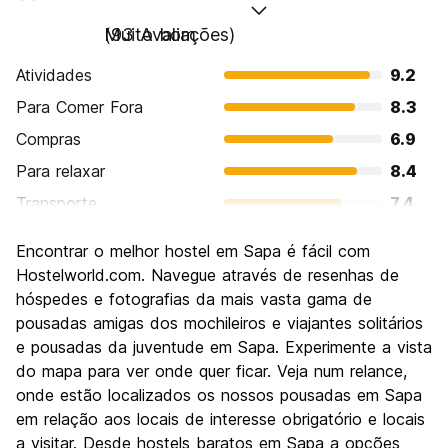
Muito bom
(93 Avaliações)
Atividades
9.2
Para Comer Fora
8.3
Compras
6.9
Para relaxar
8.4
Transporte
7.4
Turismo
8.8
Encontrar o melhor hostel em Sapa é fácil com
Cultura
8.7
Hostelworld.com. Navegue através de resenhas de
Festas / vida noturna
hóspedes e fotografias da mais vasta gama de
5.4
pousadas amigas dos mochileiros e viajantes solitários
Custo-beneficio
8.3
e pousadas da juventude em Sapa. Experimente a vista
do mapa para ver onde quer ficar. Veja num relance,
onde estão localizados os nossos pousadas em Sapa
em relação aos locais de interesse obrigatório e locais
a visitar. Desde hostels baratos em Sapa a opções