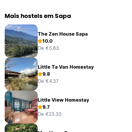
Mais hostels em Sapa
The Zen House Sapa
10.0
De €5.83
Little Ta Van Homestay
9.8
De €4.37
Little View Homestay
9.7
De €23.33