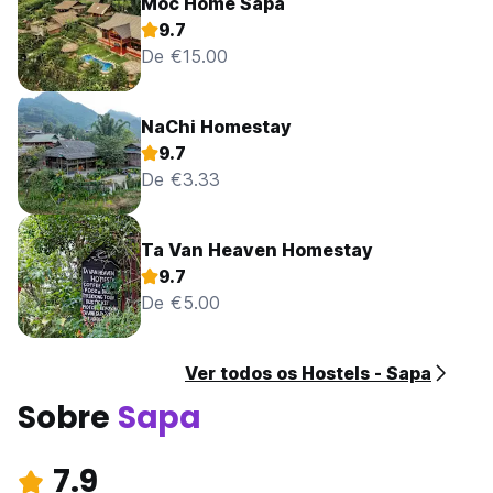
Moc Home Sapa
9.7
De €15.00
NaChi Homestay
9.7
De €3.33
Ta Van Heaven Homestay
9.7
De €5.00
Ver todos os Hostels - Sapa
Sobre
Sapa
7.9