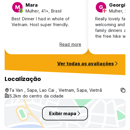
Mara
Georgie
M
G
Mulher, 41+, Brasil
Mulher, 25
Best Dinner I had in whole of
Really lovely fam
Vietnam. Host super friendly.
welcoming and so
family dinners ar
the free hike was
Read more
Ver todas as avaliações
Localização
Ta Van , Sapa, Lao Cai , Vietnam, Sapa, Vietnã
5.2km do centro da cidade
Exibir mapa