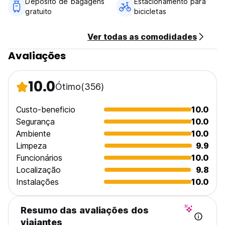
Depósito de bagagens
Estacionamento para
gratuito
bicicletas
Ajudaremos você com tudo, desde recomendações de
viagens e organização de passeios em grupo ou
particulares (bicicletas, motos, carros, caminhadas etc.) até
Ver todas as comodidades
a reserva de sua próxima passagem de ônibus, trem ou
Avaliações
avião. (Auto-translated from original language)
10.0
Ótimo
(356)
Custo-beneficio
10.0
Segurança
10.0
Ambiente
10.0
Limpeza
9.9
Funcionários
10.0
Localização
9.8
Instalações
10.0
Resumo das avaliações dos
viajantes