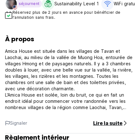
Sustainability Level 1
WiFi gratuit
séjournent
Réservez plus de 2 jours en avance pour bénéficier de
l'annulation sans frais.
À propos
Amica House est située dans les villages de Tavan et
Laochai, au milieu de la vallée de Muong Hoa, entourée de
villages Hmong et de paysages naturels. Il y a 3 chambres
doubles à louer, avec une belle vue sur la vallée, la rivière,
les villages, les rizières et les montagnes. Toutes les
chambres ont une salle de bain et des toilettes privées,
avec une décoration charmante.
L'Amica House est isolée, loin du bruit, ce qui en fait un
endroit idéal pour commencer votre randonnée vers les
nombreux villages de la région comme Laochai, Tavan,
Giang ta Chai, Seo Mi Ty. Vous pouvez également louer un
vélo à l'Amica House pour aller plus loin, jusqu'au village de
Lire la suite
Signaler
Banho ou de Thanh Phu. De nombreuses possibilités
s'offrent à vous pour passer environ 2 à 3 jours lorsque
Règlement intérieur
vous séjournez à l'Amica House. Nous vous proposons un