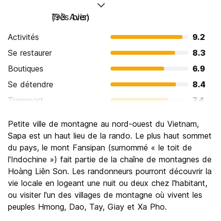
Très bien
(93 Avis)
Activités
9.2
Se restaurer
8.3
Boutiques
6.9
Se détendre
8.4
Transport
7.4
Visites touristiques
8.8
Petite ville de montagne au nord-ouest du Vietnam,
Culture
8.7
Sapa est un haut lieu de la rando. Le plus haut sommet
Sortir le soir / faire la fête
du pays, le mont Fansipan (surnommé « le toit de
5.4
l'Indochine ») fait partie de la chaîne de montagnes de
Bonnes affaires
8.3
Hoàng Liên Son. Les randonneurs pourront découvrir la
vie locale en logeant une nuit ou deux chez l'habitant,
ou visiter l'un des villages de montagne où vivent les
peuples Hmong, Dao, Tay, Giay et Xa Pho.