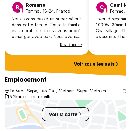
Romane
Camille
R
C
Femme, 18-24, France
Femme, 18
Nous avons passé un super séjour
I would recomme
dans cette famille. Toute la famille
1000%. 30min fro
est adorable et nous avons adoré
Chai village. The
échanger avec eux. Nous avons
awesome. The hos
beaucoup aimé faire le trek au
and helpful and t
Read more
milieu des rizières et manger avec
so cute. You get 
la famille. Nous recommandons à
good people durin
100% ! Merci beaucoup !
You can even get
Voir tous les avis
and learn to Cook
And of course th
activities and bu
Emplacement
Ta Van , Sapa, Lao Cai , Vietnam, Sapa, Vietnam
5.2km du centre ville
Voir la carte