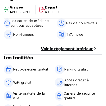
TREKKING GUIDE GRATUIT SI VOUS RESERVEZ 2 NUITS à
Arrivée
Départ
AMICA HOUSE ( 4 h de MARCHE GRATUITE avec guide sans
14:00 - 23:00
au 11:00
repas inclus ) sur des pistes hors des sentiers battus que
personne ne propose à Sa pa ! C'est magnifique (Auto-
Les cartes de crédit ne
translated from original language)
Pas de couvre-feu
sont pas acceptées
Non-fumeurs
TVA inclue
Voir le règlement intérieur
Les facilités
Petit-déjeuner gratuit‎
Parking gratuit
Accès gratuit à
WiFi gratuit
Internet
Visite gratuite de la
Casiers de sécurité
ville
gratuits