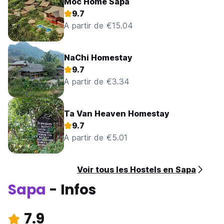
Moc Home Sapa
9.7
A partir de €15.04
NaChi Homestay
9.7
A partir de €3.34
Ta Van Heaven Homestay
9.7
A partir de €5.01
Voir tous les Hostels en Sapa
Sapa
- Infos
7.9