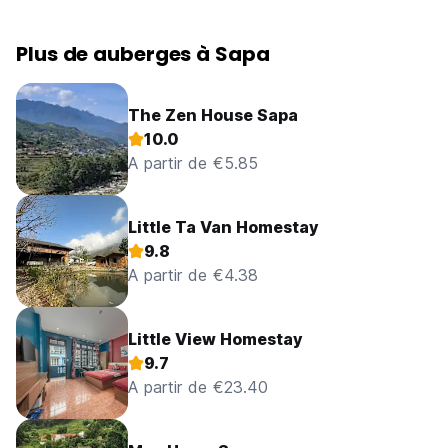
Plus de auberges à Sapa
The Zen House Sapa
10.0
A partir de €5.85
Little Ta Van Homestay
9.8
A partir de €4.38
Little View Homestay
9.7
A partir de €23.40