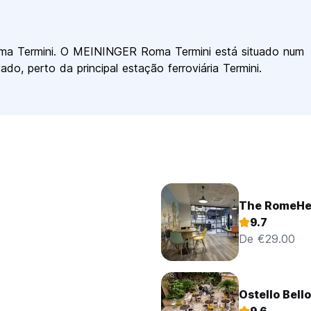
a Termini. O MEININGER Roma Termini está situado num
do, perto da principal estação ferroviária Termini.
The RomeHe
9.7
De €29.00
Ostello Bell