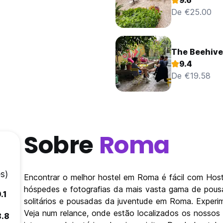
9.6
De €25.00
The Beehive
9.4
De €19.58
Sobre
Roma
s)
Encontrar o melhor hostel em Roma é fácil com Hos
hóspedes e fotografias da mais vasta gama de pousa
.1
solitários e pousadas da juventude em Roma. Experim
Veja num relance, onde estão localizados os nosso
8.8