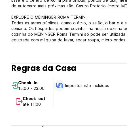
Esse é o centro de Roma para ônibus, pontos de táxi, met
de autocarro mais próximas são: Castro Pretorio (metro M
EXPLORE O MEININGER ROMA TERMINI:
Todas as áreas públicas, como o átrio, o salão, o bar e a 
semana. Os hóspedes podem cozinhar na nossa cozinha bem
cozinha do MEININGER Roma Termini só pode ser utilizada 
equipada com máquina de lavar, secar roupa, micro-ondas 
sanduíches, muffins, biscoitos e outras guloseimas em nos
roupas de cama, toalhas (exceto dormitórios), mapas e in
bagagem.
Regras da Casa
NOSSOS QUARTOS - TUDO O QUE VOCÊ PRECISA
As camas estão localizadas em quartos individuais, duplo
de leitura perto das camas, armários individuais e cabidei
Check-In
amenidades de banho gratuitas.
Impostos não incluídos
15:00 - 23:00
Nossa jovem equipe internacional está disponível 24 horas
Check-out
Passe por aqui, diga oi, eles vão te ajudar a planejar o seu
até 11:00
ÁREAS PÚBLICAS:
- Saguão
- Salão