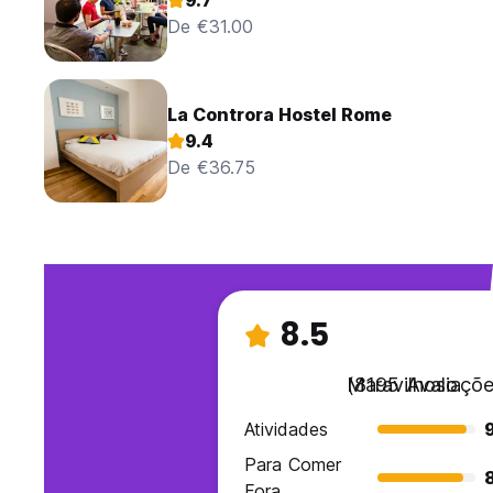
9.7
De €31.00
La Controra Hostel Rome
9.4
De €36.75
8.5
Maravilhoso
(8195 Avaliaçõe
Atividades
9
Para Comer
Fora