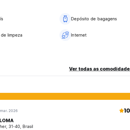
ís
Depósito de bagagens
squentar comida pré-cozida e armazenar.)
 de limpeza
Internet
Ver todas as comodidade
squentar comida pré-cozida e armazenar.)
10
 mar. 2026
LOMA
her, 31-40, Brasil