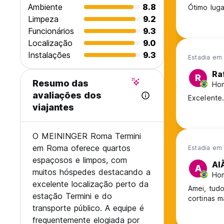
- Animais de estimação são bem-vindos (apenas quartos p
Ambiente
8.8
Ótimo luga
Limpeza
9.2
Funcionários
9.3
Localização
9.0
Instalações
9.3
Estadia em
Ra
R
Resumo das
Hom
avaliações dos
Excelente
viajantes
O MEININGER Roma Termini
em Roma oferece quartos
Estadia em 
espaçosos e limpos, com
Al
A
muitos hóspedes destacando a
Hom
excelente localização perto da
Amei, tudo
estação Termini e do
cortinas m
transporte público. A equipe é
frequentemente elogiada por