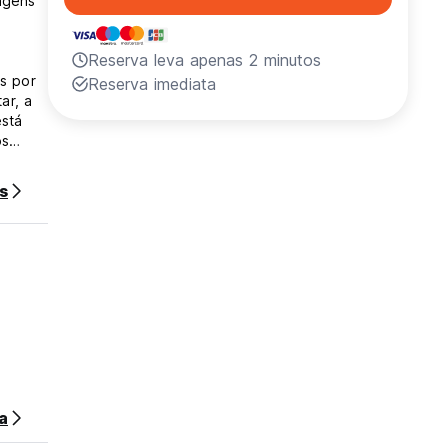
agens
Reserva leva apenas 2 minutos
as por
Reserva imediata
ar, a
está
os
Wi-Fi,
e
s
e luzes
alete e
r.
a