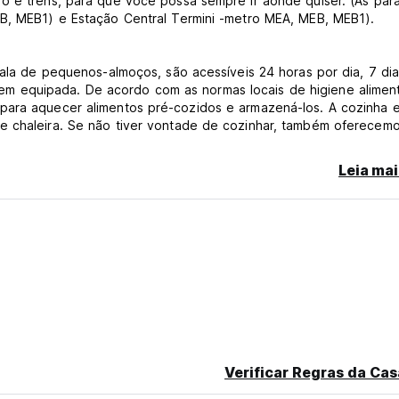
rô e trens, para que você possa sempre ir aonde quiser. (As par
EB, MEB1) e Estação Central Termini -metro MEA, MEB, MEB1).
sala de pequenos-almoços, são acessíveis 24 horas por dia, 7 di
 equipada. De acordo com as normas locais de higiene aliment
para aquecer alimentos pré-cozidos e armazená-los. A cozinha 
e chaleira. Se não tiver vontade de cozinhar, também oferecem
sa máquina de salgadinhos. Oferecemos serviços gratuitos como: 
formações sobre ingressos, cozinha para hóspedes e depósito d
Leia mai
s ou com várias camas. Nos quartos você encontrará TV, tomadas 
ro. Todos os quartos possuem banheiro privativo com chuveiro, to
 por dia, 7 dias por semana na recepção e sempre feliz em ajuda
 dia!
Verificar Regras da Cas