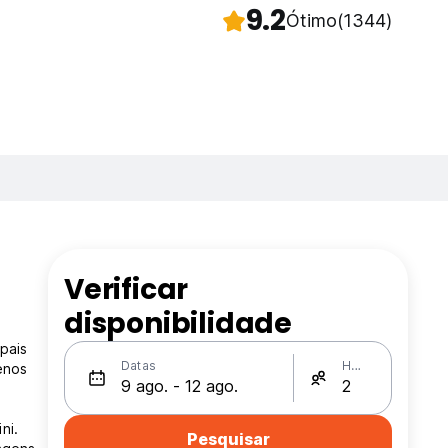
9.2
Ótimo
(1344)
Verificar
disponibilidade
pais
Datas
Hóspedes
enos
ni.
Pesquisar