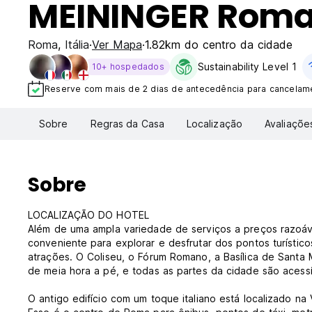
MEININGER Roma
Roma
,
Itália
Ver Mapa
1.82km do centro da cidade
Sustainability Level 1
10+ hospedados
Reserve com mais de 2 dias de antecedência para cancelame
Sobre
Regras da Casa
Localização
Avaliaçõe
Sobre
LOCALIZAÇÃO DO HOTEL
Além de uma ampla variedade de serviços a preços razoáv
conveniente para explorar e desfrutar dos pontos turísti
atrações. O Coliseu, o Fórum Romano, a Basílica de Santa 
de meia hora a pé, e todas as partes da cidade são acessí
O antigo edifício com um toque italiano está localizado na V