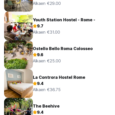
Alkaen €29.00
Youth Station Hostel - Rome -
9.7
Alkaen €31.00
Ostello Bello Roma Colosseo
9.6
Alkaen €25.00
La Controra Hostel Rome
9.4
Alkaen €36.75
The Beehive
9.4