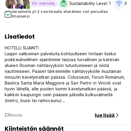
Sustainability Level 1
Ilm
10+ isännöity
Varaamalla yli 2 vuorokautta etukäteen voit peruuttaa
ilmaiseksi.
Lisatiedot
HOTELLI SIJAINTI
Laajan valikoiman palveluita kohtuulliseen hintaan lisäksi
poikkeuksellinen sijaintimme tarjoaa turvallisen ja kätevän
alueen Rooman nähtävyyksiin tutustumiseen ja niistä
nauttimiseen. Pääset tärkeimmille nähtävyyksille muutaman
minuutin kävelymatkan päässä. Colosseum, Forum Romanum,
Basilica Santa Maria Maggiore ja San Pietro in Vincoli ovat
hyvin lähellä, alle puolen tunnin kävelymatkan päässä, ja
kaikkiin kaupungin osiin pääsee julkisilla kulkuvälineillä
(metro, bussi tai raitiovaunu).
Vanha rakennus, jossa on italialaista tunnelmaa, sijaitsee Via
lue lisää
Ilmoita
San Martino della Battaglialla lähellä Terminin
rautatieasemaa. Se on Rooman bussien, taksipysäkkien,
Kiinteistön säännöt
metron ja junien keskus, joten voit aina mennä minne haluat.