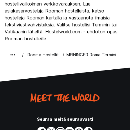
Kulttuuri
9.6
hostellivalikoiman verkkovarauksen. Lue
Yöelämä
asiakasarvosteluja Rooman hostelleista, katso
7.7
hostelleja Rooman kartalla ja vastaanota ilmaisia
Rahanarvoinen
7.7
tekstiviestivahvistuksia. Valitse hostellisi Terminin tai
Vatikaanin läheltä. Hostelworld.com - ehdoton opas
Rooman hostelleille.
Rooma Hostellit
MEININGER Roma Termini
Seuraa meitä seuraavasti