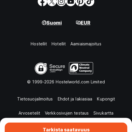
Suomi
EUR
Hostellit
Hotellit
Aamiaismajoitus
© 1999-2026 Hostelworld.com Limited
Tietosuojailmoitus
Ehdot ja lakiasiaa
Kupongit
Arvosetelit
Verkkosivujen testaus
Sivukartta
Tarkista saatavuus