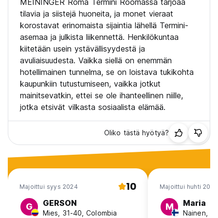
MEININGER Roma Termini Roomassa tarjoaa
- Vieraskeittiön käyttö (Sitä voi käyttää vain esikeitetyn
tilavia ja siistejä huoneita, ja monet vieraat
ruoan lämmittämiseen ja säilytykseen.)
korostavat erinomaista sijaintia lähellä Termini-
- Vauvansänkyjä (saatavuuden mukaan)
asemaa ja julkista liikennettä. Henkilökuntaa
kiitetään usein ystävällisyydestä ja
PIENESTÄ MAKSUTTA SAATAVILLA PALVELUT:
- Aamupala buffetti
avuliaisuudesta. Vaikka siellä on enemmän
- Eväs
hotellimainen tunnelma, se on loistava tukikohta
- Pesukone ja kuivausrumpu
kaupunkiin tutustumiseen, vaikka jotkut
- Matkatavarakaapit
mainitsevatkin, ettei se ole ihanteellinen niille,
- Myyntiautomaatti (välipaloja ja juomia)
jotka etsivät vilkasta sosiaalista elämää.
- Myöhäinen uloskirjautuminen klo 14 asti (vain yksityiset
huoneet)
- Lemmikkieläimet ovat tervetulleita (vain yksityiset
Oliko tästä hyötyä?
huoneet)
10
Majoittui syys 2024
Majoittui huhti 2024
GERSON
Maria
G
M
Mies, 31-40, Colombia
Nainen, 4