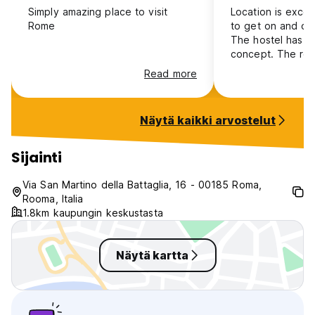
Simply amazing place to visit
Location is excel
Rome
to get on and off
The hostel has g
concept. The roo
nicely done, cle
Read more
comfortable.
Näytä kaikki arvostelut
Sijainti
Via San Martino della Battaglia, 16 - 00185 Roma,
Rooma, Italia
1.8km kaupungin keskustasta
Näytä kartta