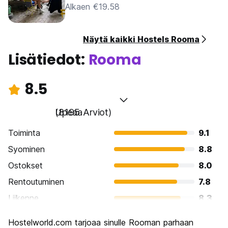
Alkaen €19.58
Näytä kaikki Hostels Rooma
Lisätiedot:
Rooma
8.5
Upeaa
(8195 Arviot)
Toiminta
9.1
Syominen
8.8
Ostokset
8.0
Rentoutuminen
7.8
Liikenne
8.3
Kiertoajelu
9.6
Hostelworld.com tarjoaa sinulle Rooman parhaan