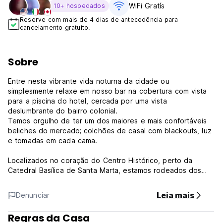
WiFi Gratís
10+ hospedados
Reserve com mais de 4 dias de antecedência para
cancelamento gratuito.
Sobre
Entre nesta vibrante vida noturna da cidade ou
simplesmente relaxe em nosso bar na cobertura com vista
para a piscina do hotel, cercada por uma vista
deslumbrante do bairro colonial.
Temos orgulho de ter um dos maiores e mais confortáveis ​​
beliches do mercado; colchões de casal com blackouts, luz
e tomadas em cada cama.
Localizados no coração do Centro Histórico, perto da
Catedral Basílica de Santa Marta, estamos rodeados dos
bares e restaurantes mais exclusivos que a cidade tem para
oferecer.
Leia mais
Denunciar
Mr Baboon Hostel oferece acesso direto às ruas estreitas
coloniais do centro da cidade, repletas de restaurantes e
Regras da Casa
bares jovens.