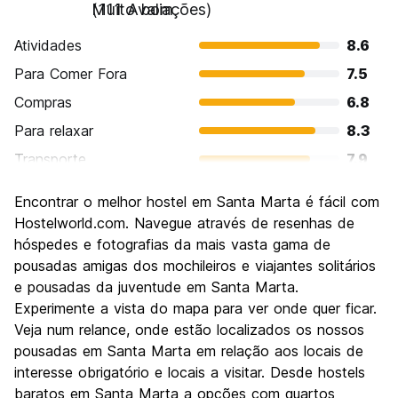
Muito bom
(111 Avaliações)
Atividades
8.6
Para Comer Fora
7.5
Compras
6.8
Para relaxar
8.3
Transporte
7.9
Turismo
7.5
Encontrar o melhor hostel em Santa Marta é fácil com
Cultura
7.2
Hostelworld.com. Navegue através de resenhas de
Festas / vida noturna
hóspedes e fotografias da mais vasta gama de
7.5
pousadas amigas dos mochileiros e viajantes solitários
Custo-beneficio
8.0
e pousadas da juventude em Santa Marta.
Experimente a vista do mapa para ver onde quer ficar.
Veja num relance, onde estão localizados os nossos
pousadas em Santa Marta em relação aos locais de
interesse obrigatório e locais a visitar. Desde hostels
baratos em Santa Marta a opções com quartos