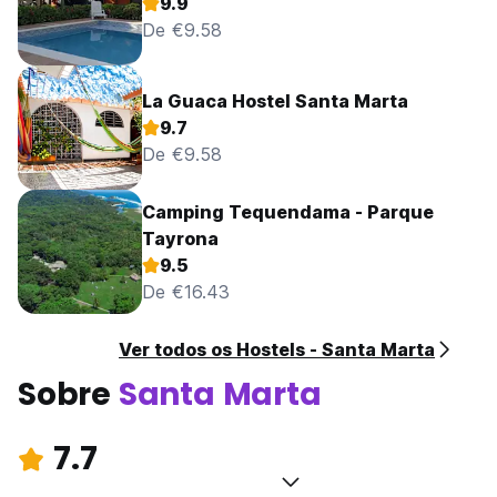
9.9
De €9.58
La Guaca Hostel Santa Marta
9.7
De €9.58
Camping Tequendama - Parque
Tayrona
9.5
De €16.43
Ver todos os Hostels - Santa Marta
Sobre
Santa Marta
7.7