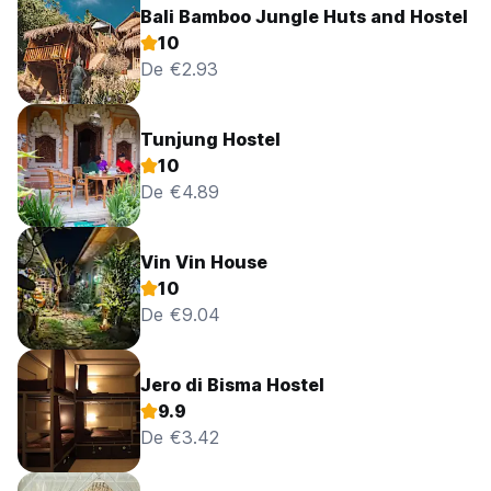
Bali Bamboo Jungle Huts and Hostel
10
De €2.93
Tunjung Hostel
10
De €4.89
Vin Vin House
10
De €9.04
Jero di Bisma Hostel
9.9
De €3.42