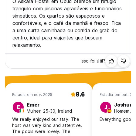
O Askara Hostel em Ubud oferece um refúgio
tranquilo com piscinas agradáveis e funcionários
simpáticos. Os quartos são espaçosos e
confortáveis, e o café da manhã é fresco. Fica
a uma curta caminhada ou corrida de grab do
centro, ideal para viajantes que buscam
relaxamento.
Isso foi útil?
8.6
Estadia em nov. 2025
Estadia em out. 20
Emer
Joshua
E
J
Mulher, 25-30, Ireland
Homem, 25
We really enjoyed our stay. The
Everything good!
host was very kind and attentive.
The pools were lovely. The