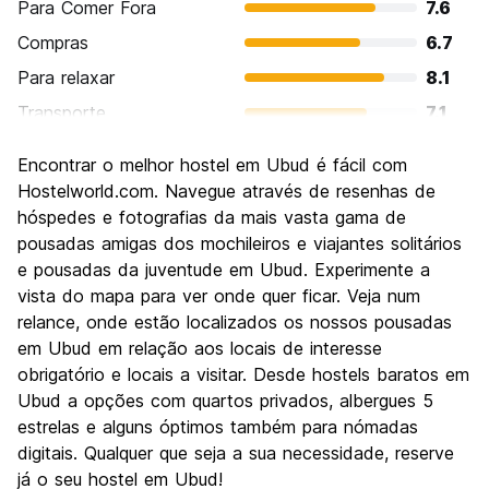
Para Comer Fora
7.6
Compras
6.7
Para relaxar
8.1
Transporte
7.1
Turismo
7.1
Encontrar o melhor hostel em Ubud é fácil com
Cultura
7.7
Hostelworld.com. Navegue através de resenhas de
Festas / vida noturna
hóspedes e fotografias da mais vasta gama de
6.3
pousadas amigas dos mochileiros e viajantes solitários
Custo-beneficio
7.8
e pousadas da juventude em Ubud. Experimente a
vista do mapa para ver onde quer ficar. Veja num
relance, onde estão localizados os nossos pousadas
em Ubud em relação aos locais de interesse
obrigatório e locais a visitar. Desde hostels baratos em
Ubud a opções com quartos privados, albergues 5
estrelas e alguns óptimos também para nómadas
digitais. Qualquer que seja a sua necessidade, reserve
já o seu hostel em Ubud!