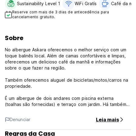
Sustainability Level 1
WiFi Gratís
Café da ma
Reserve com mais de 3 dias de antecedência para
cancelamento gratuito.
Sobre
No albergue Askara oferecemos o melhor serviço com um
toque balinês local. Além de camas confortáveis ​​e limpas,
oferecemos um delicioso café da manhã e informações
sobre o que fazer na região.
Também oferecemos aluguel de bicicletas/motos/carros na
propriedade.
É um albergue de dois andares com piscina externa
(toalhas são fornecidas) e terraço com jardim. Há também
um frigobar com bebidas disponíveis para venda.
Leia mais
Denunciar
Oferecemos uma variedade de atividades, como master
class de culinária, passeios de rafting, passeios de bicicleta
Regras da Casa
e passeios a pé pelos arrozais, bem como passeios de