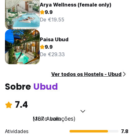
Arya Wellness (female only)
9.9
De €19.55
Paisa Ubud
9.9
De €29.33
Ver todos os Hostels - Ubud
Sobre
Ubud
7.4
Muito bom
(187 Avaliações)
Atividades
7.8