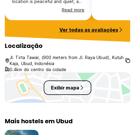
location is peaceful and quiet, a
15-minute walk from the centre
Read more
and has nice restaurants and
massage places very nearby
Ver todas as avaliações
Localização
Jl. Tirta Tawar, (900 meters from Jl. Raya Ubud), Kutuh
Kaja, Ubud, Indonésia
0.4km do centro da cidade
Exibir mapa
Mais hostels em Ubud