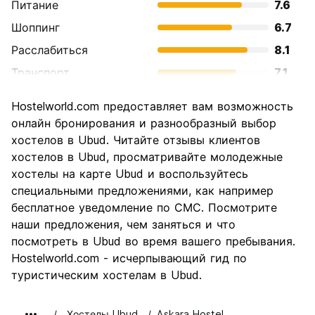
Питание
7.6
Шоппинг
6.7
Расслабиться
8.1
Транспорт
7.1
Осмотр
7.1
Hostelworld.com предоставляет вам возможность
достопримечательностей
онлайн бронирования и разнообразный выбор
Культура
7.7
хостелов в Ubud. Читайте отзывы клиентов
Ночная жизнь
хостелов в Ubud, просматривайте молодежные
6.3
хостелы на карте Ubud и воспользуйтесь
Соотношение цены и
7.8
специальными предложениями, как например
качества
бесплатное уведомление по СМС. Посмотрите
наши предложения, чем заняться и что
посмотреть в Ubud во время вашего пребывания.
Hostelworld.com - исчерпывающий гид по
туристическим хостелам в Ubud.
Хостелы Ubud
Askara Hostel