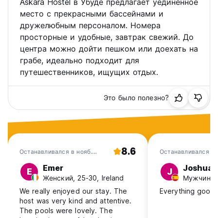
Askara Hostel в Убуде предлагает уединенное
место с прекрасными бассейнами и
дружелюбным персоналом. Номера
просторные и удобные, завтрак свежий. До
центра можно дойти пешком или доехать на
грабе, идеально подходит для
путешественников, ищущих отдых.
Это было полезно?
8.6
Останавливался в нояб.
Останавливался в 
2025
Emer
Joshua
E
J
Женский, 25-30, Ireland
Мужчина, 
We really enjoyed our stay. The
Everything good!
host was very kind and attentive.
The pools were lovely. The