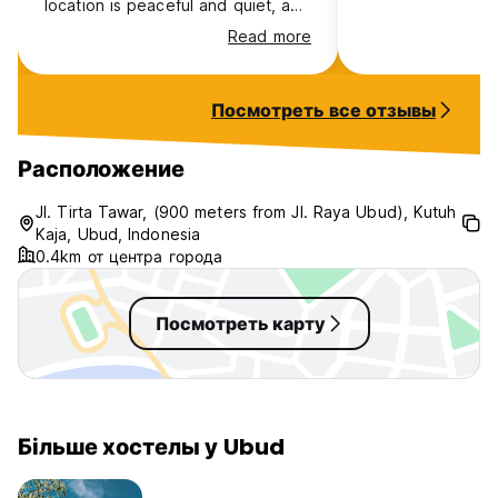
location is peaceful and quiet, a
15-minute walk from the centre
Read more
and has nice restaurants and
massage places very nearby
Посмотреть все отзывы
Расположение
Jl. Tirta Tawar, (900 meters from Jl. Raya Ubud), Kutuh
Kaja, Ubud, Indonesia
0.4km от центра города
Посмотреть карту
Більше хостелы у Ubud