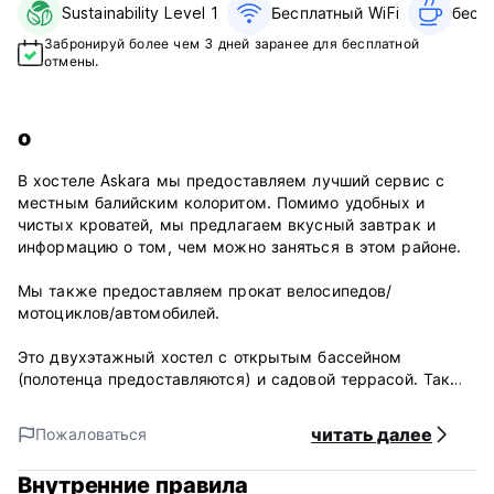
Sustainability Level 1
Бесплатный WiFi
бесп
Забронируй более чем 3 дней заранее для бесплатной
отмены.
о
В хостеле Askara мы предоставляем лучший сервис с
местным балийским колоритом. Помимо удобных и
чистых кроватей, мы предлагаем вкусный завтрак и
информацию о том, чем можно заняться в этом районе.
Мы также предоставляем прокат велосипедов/
мотоциклов/автомобилей.
Это двухэтажный хостел с открытым бассейном
(полотенца предоставляются) и садовой террасой. Также
имеется мини-бар с напитками в продаже.
читать далее
Пожаловаться
Мы предлагаем широкий спектр мероприятий, таких как
кулинарные мастер-классы, рафтинг-туры, велосипедные
Внутренние правила
туры и пешеходные туры по рисовым полям, а также