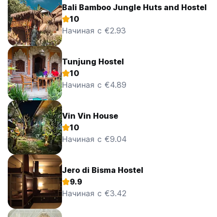
Bali Bamboo Jungle Huts and Hostel
10
Начиная с €2.93
Tunjung Hostel
10
Начиная с €4.89
Vin Vin House
10
Начиная с €9.04
Jero di Bisma Hostel
9.9
Начиная с €3.42