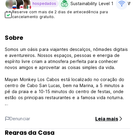
Sustainability Level 1
WiF
hospedados
Reserve com mais de 2 dias de antecedência para
cancelamento gratuito.
Sobre
Somos um oásis para viajantes descalços, nômades digitais
e aventureiros. Nossos espaços, pessoas e energia de
espírito livre criam a atmosfera perfeita para conhecer
novos amigos e aproveitar as coisas simples da vida.
Mayan Monkey Los Cabos está localizado no coração do
centro de Cabo San Lucas, bem na Marina, a 5 minutos a
pé da praia e a 10-15 minutos do centro de festas, onde
estão os principais restaurantes e a famosa vida noturna.
Políticas e Condições do Mayan Monkey Hostel:
Política de cancelamento: 24 horas antes da chegada. Os
Leia mais
Denunciar
viajantes que cancelarem menos de 24 horas antes do
check-in e não comparências serão cobrados 100% do
Regras da Casa
valor da reserva.