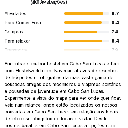
Muito bom
(27 Avaliações)
Atividades
8.7
Para Comer Fora
8.4
Compras
7.4
Para relaxar
8.4
Transporte
7.9
Turismo
7.4
Encontrar o melhor hostel em Cabo San Lucas é fácil
Cultura
6.1
com Hostelworld.com. Navegue através de resenhas
Festas / vida noturna
de hóspedes e fotografias da mais vasta gama de
8.9
pousadas amigas dos mochileiros e viajantes solitários
Custo-beneficio
7.0
e pousadas da juventude em Cabo San Lucas.
Experimente a vista do mapa para ver onde quer ficar.
Veja num relance, onde estão localizados os nossos
pousadas em Cabo San Lucas em relação aos locais
de interesse obrigatório e locais a visitar. Desde
hostels baratos em Cabo San Lucas a opções com