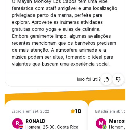
O Mayan Monkey Los Cabos tem uma vibe
fantástica com staff amigável e uma localização
privilegiada perto da marina, perfeita para
explorar. Aproveite as inúmeras atividades
gratuitas como yoga e aulas de culinária.
Embora geralmente limpo, algumas avaliações
recentes mencionam que os banheiros precisam
de mais atenção. A atmosfera animada e a
música podem ser altas, tornando-o ideal para
viajantes que buscam uma experiência social.
Isso foi útil?
10
Estadia em set. 2022
Estadia em abr. 20
RONALD
Marcos
R
M
Homem, 25-30, Costa Rica
Homem, 31-