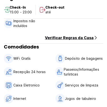
Check-in a partir das 15h.
Check-In
Check-out
Check-out antes das 12h.
15:00 - 23:00
até
Pagamento na chegada para reservas flexíveis em dinheiro,
cartões de crédito e débito. NÃO aceitamos cartões
Impostos não
American Express
incluídos
Esta propriedade pode pré-autorizar seu cartão de crédito.
Impostos e taxas não incluídos.
Verificar Regras da Casa
Em geral:
Comodidades
O serviço de recepção está aberto 24 horas por dia.
Sem toque de recolher.
Não aceitamos clientes menores de 18 anos. Somente
WiFi Gratís
Depósito de bagagens
adultos. (Auto-translated from original language)
Passeios/Informações
Recepção 24 horas
turísticas
Caixa Eletronico
Serviços de limpeza
Internet
Jogos de tabuleiro