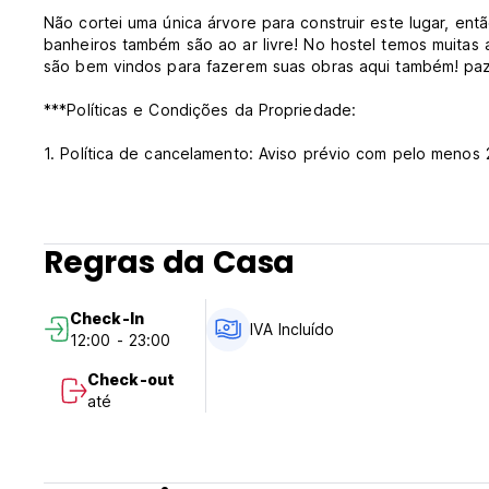
Não cortei uma única árvore para construir este lugar, en
banheiros também são ao ar livre! No hostel temos muitas 
são bem vindos para fazerem suas obras aqui também! paz
***Políticas e Condições da Propriedade:
1. Política de cancelamento: Aviso prévio com pelo menos 
2. Faça check-in a qualquer momento
3. Confira antes a qualquer hora
4. Pagamento na chegada somente em dinheiro.
5. Permitido fumar.
Regras da Casa
6. Recepção funcionando 24 horas. (Auto-translated from o
Check-In
IVA Incluído
12:00 - 23:00
Check-out
até