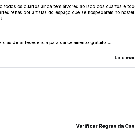
tão todos os quartos ainda têm árvores ao lado dos quartos e to
artes feitas por artistas do espaço que se hospedaram no hostel
!
2 dias de antecedência para cancelamento gratuito.
Leia mai
riginal language)
Verificar Regras da Cas