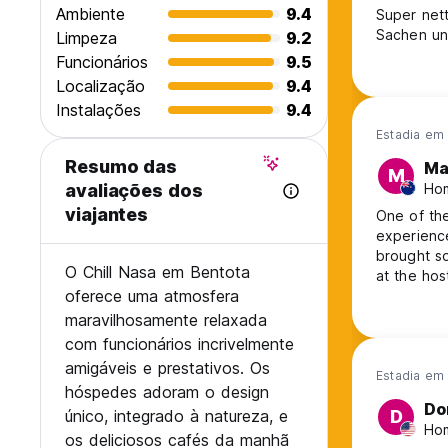
Ambiente
9.4
Super nett
Sachen un
Limpeza
9.2
Funcionários
9.5
Localização
9.4
Instalações
9.4
Estadia em 
Resumo das
Ma
M
Hom
avaliações dos
viajantes
One of the
experienc
brought s
O Chill Nasa em Bentota
at the hos
oferece uma atmosfera
temple for
place eno
maravilhosamente relaxada
com funcionários incrivelmente
amigáveis e prestativos. Os
Estadia em 
hóspedes adoram o design
Do
único, integrado à natureza, e
D
Ho
os deliciosos cafés da manhã