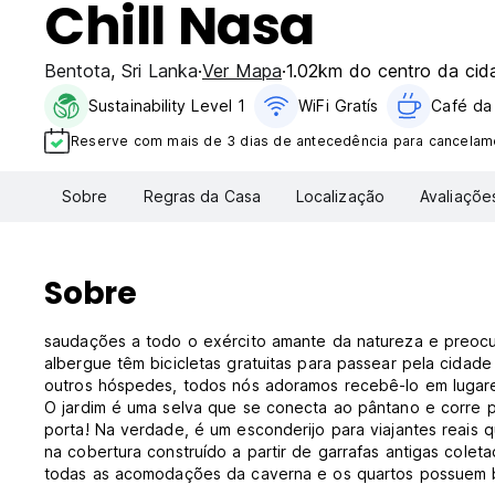
Chill Nasa
Bentota
,
Sri Lanka
Ver Mapa
1.02km do centro da cid
Sustainability Level 1
WiFi Gratís
Café da
Reserve com mais de 3 dias de antecedência para cancelame
Sobre
Regras da Casa
Localização
Avaliaçõe
Sobre
saudações a todo o exército amante da natureza e preocu
albergue têm bicicletas gratuitas para passear pela cidad
outros hóspedes, todos nós adoramos recebê-lo em lugare
O jardim é uma selva que se conecta ao pântano e corre p
porta! Na verdade, é um esconderijo para viajantes reais 
na cobertura construído a partir de garrafas antigas cole
todas as acomodações da caverna e os quartos possuem 