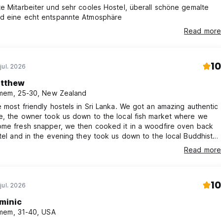
e Mitarbeiter und sehr cooles Hostel, überall schöne gemalte
d eine echt entspannte Atmosphäre
Read more
10
jul. 2026
tthew
em, 25-30, New Zealand
 most friendly hostels in Sri Lanka. We got an amazing authentic
e, the owner took us down to the local fish market where we
ome fresh snapper, we then cooked it in a woodfire oven back
tel and in the evening they took us down to the local Buddhist
 a annual celebration all for no extra cost. Can’t recommend this
Read more
ugh.
10
jul. 2026
minic
mem, 31-40, USA