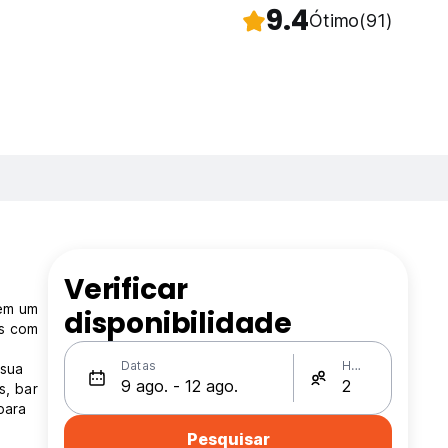
9.4
Ótimo
(91)
Verificar
 em um
disponibilidade
os com
Datas
Hóspedes
 sua
s, bar
para
Pesquisar