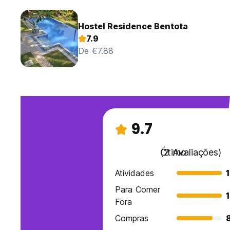
Hostel Residence Bentota
7.9
De €7.88
9.7
Ótimo
(2 Avaliações)
Atividades
Para Comer
Fora
Compras