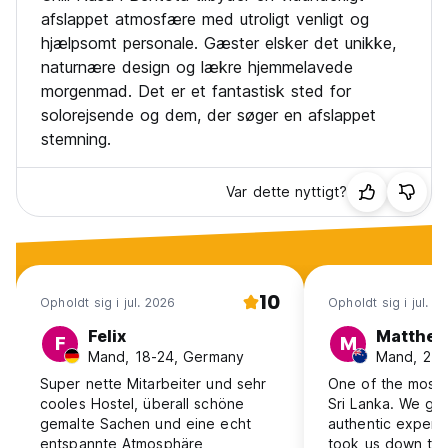
afslappet atmosfære med utroligt venligt og
hjælpsomt personale. Gæster elsker det unikke,
naturnære design og lækre hjemmelavede
morgenmad. Det er et fantastisk sted for
solorejsende og dem, der søger en afslappet
stemning.
Var dette nyttigt?
10
Opholdt sig i jul. 2026
Opholdt sig i jul. 2
Felix
Matthe
F
M
Mand, 18-24, Germany
Mand, 25-
Super nette Mitarbeiter und sehr
One of the most f
cooles Hostel, überall schöne
Sri Lanka. We go
gemalte Sachen und eine echt
authentic experi
entspannte Atmosphäre
took us down to t