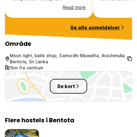
market where we
Read more
fresh snapper, w
in a woodfire ov
hostel and in the
Se alle anmeldelser
took us down to 
Buddhist temple f
celebration all fo
Område
Can’t recommend 
enough.
Moon light, batik shop, Samordhi Mawatha, Arachimulla,
Bentota, Sri Lanka
1km fra centrum
Se kort
Flere hostels i Bentota