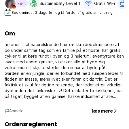
Sustainability Level 1
Gratis WiFi
vært
Book mindst 3 dage før og få fordel af gratis annullering.
Om
hilsener til al naturelskende hær en skraldebekæmpere at
bo under samme tag som en familie på et hostel har gratis
cykler til at køre rundt i byen og 3 hulerum, eventyrture kan
laves med andre gæster, vi elsker alle at byde dig
velkommen til skjulte steder den ø har at byde på!
Garden er en jungle, der er forbundet med sumpen løber til
floden en masse, mens livet sker foran dit dørtrin! Det er
faktisk et skjul for rigtige rejsende, der leder efter virkeligt
dybt inde i det lankanske liv! Det omfatter to køkkener, bar
på taget, bygget af en gammel flaske indsamlet af alle
omkring hotellerne fra Bentota, et fælles toilet for alle
huleindkvartering og værelser har separate toiletter.
læs mere
Anmeld
Har ikke fældet et eneste træ for at bygge dette sted, så
Ordensreglement
alle værelser har stadig træer i siden af ​​værelserne, og alle