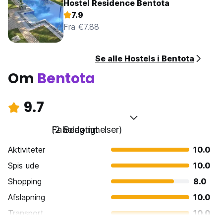
Hostel Residence Bentota
7.9
Fra €7.88
Se alle Hostels i Bentota
Om
Bentota
9.7
Fabelagtigt
(2 Bedømmelser)
Aktiviteter
10.0
Spis ude
10.0
Shopping
8.0
Afslapning
10.0
Transport
10.0