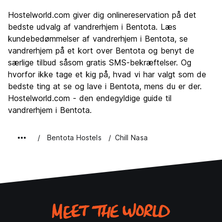
Sightseeing
10.0
Hostelworld.com giver dig onlinereservation på det
Kultur
10.0
bedste udvalg af vandrerhjem i Bentota. Læs
Fester
kundebedømmelser af vandrerhjem i Bentota, se
9.0
vandrerhjem på et kort over Bentota og benyt de
Værdi for pengene
10.0
særlige tilbud såsom gratis SMS-bekræftelser. Og
hvorfor ikke tage et kig på, hvad vi har valgt som de
bedste ting at se og lave i Bentota, mens du er der.
Hostelworld.com - den endegyldige guide til
vandrerhjem i Bentota.
Bentota Hostels
Chill Nasa