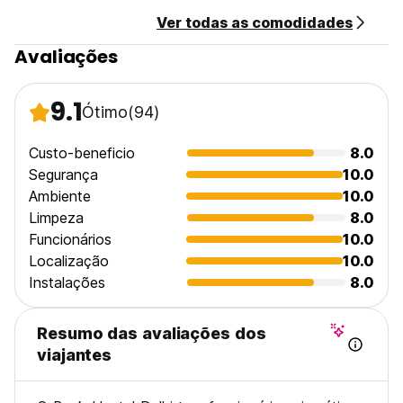
você se sinta parte da vibrante comunidade de mochileiros
Ver todas as comodidades
em Delhi. Então, faça as malas, deixe suas preocupações
para trás e junte-se a nós para uma viagem inesquecível no
Avaliações
#bunk Hostel Delhi, onde cada momento é uma aventura
esperando para acontecer.
9.1
Ótimo
(94)
Custo-beneficio
8.0
Segurança
10.0
Ambiente
10.0
Limpeza
8.0
Funcionários
10.0
Localização
10.0
Instalações
8.0
Resumo das avaliações dos
viajantes