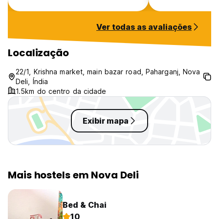
Ver todas as avaliações
Localização
22/1, Krishna market, main bazar road, Paharganj, Nova
Deli, Índia
1.5km do centro da cidade
Exibir mapa
Mais hostels em Nova Deli
Bed & Chai
10