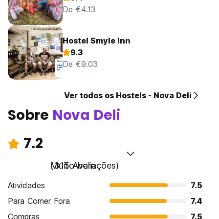
De €4.13
Hostel Smyle Inn
9.3
De €9.03
Ver todos os Hostels - Nova Deli
Sobre
Nova Deli
7.2
Muito bom
(315 Avaliações)
Atividades
7.5
Para Comer Fora
7.4
Compras
7.5