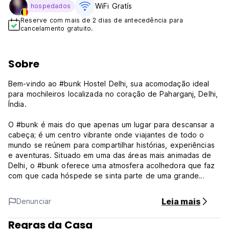
WiFi Gratís
hospedados
Reserve com mais de 2 dias de antecedência para
cancelamento gratuito.
Sobre
Bem-vindo ao #bunk Hostel Delhi, sua acomodação ideal
para mochileiros localizada no coração de Paharganj, Delhi,
Índia.
O #bunk é mais do que apenas um lugar para descansar a
cabeça; é um centro vibrante onde viajantes de todo o
mundo se reúnem para compartilhar histórias, experiências
e aventuras. Situado em uma das áreas mais animadas de
Delhi, o #bunk oferece uma atmosfera acolhedora que faz
com que cada hóspede se sinta parte de uma grande
família de viajantes.
Leia mais
Denunciar
Ao entrar no #bunk, você será recebido com sorrisos
calorosos de outros hóspedes e a energia vibrante dos
Regras da Casa
nossos espaços comuns. Seja relaxando em nossa