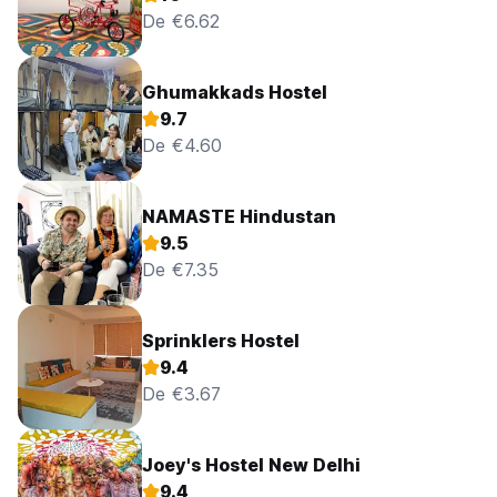
De €6.62
Ghumakkads Hostel
9.7
De €4.60
NAMASTE Hindustan
9.5
De €7.35
Sprinklers Hostel
9.4
De €3.67
Joey's Hostel New Delhi
9.4