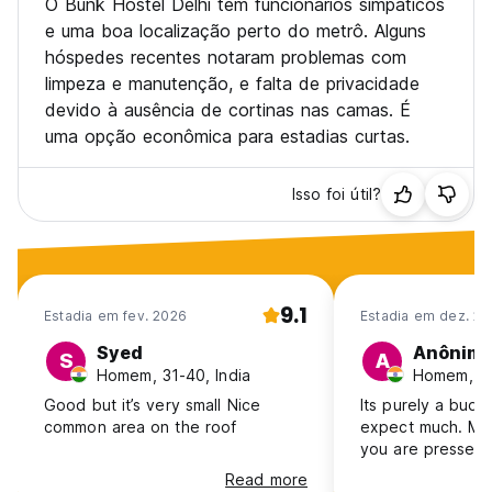
O Bunk Hostel Delhi tem funcionários simpáticos
e uma boa localização perto do metrô. Alguns
hóspedes recentes notaram problemas com
limpeza e manutenção, e falta de privacidade
devido à ausência de cortinas nas camas. É
uma opção econômica para estadias curtas.
Isso foi útil?
9.1
Estadia em fev. 2026
Estadia em dez. 20
Syed
Anônim
S
A
Homem, 31-40, India
Homem, 41
Good but it’s very small Nice
Its purely a budg
common area on the roof
expect much. Must
you are pressed 
Read more