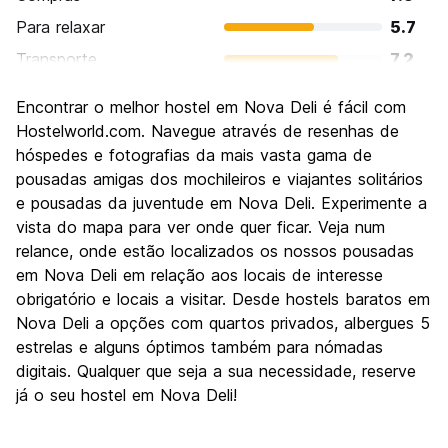
Para relaxar
5.7
Transporte
7.2
Turismo
8.0
Encontrar o melhor hostel em Nova Deli é fácil com
Cultura
7.9
Hostelworld.com. Navegue através de resenhas de
Festas / vida noturna
hóspedes e fotografias da mais vasta gama de
6.1
pousadas amigas dos mochileiros e viajantes solitários
Custo-beneficio
7.4
e pousadas da juventude em Nova Deli. Experimente a
vista do mapa para ver onde quer ficar. Veja num
relance, onde estão localizados os nossos pousadas
em Nova Deli em relação aos locais de interesse
obrigatório e locais a visitar. Desde hostels baratos em
Nova Deli a opções com quartos privados, albergues 5
estrelas e alguns óptimos também para nómadas
digitais. Qualquer que seja a sua necessidade, reserve
já o seu hostel em Nova Deli!