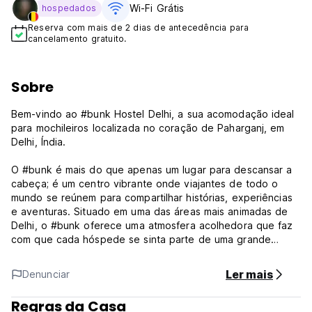
Wi-Fi Grátis
hospedados
Reserva com mais de 2 dias de antecedência para
cancelamento gratuito.
Sobre
Bem-vindo ao #bunk Hostel Delhi, a sua acomodação ideal
para mochileiros localizada no coração de Paharganj, em
Delhi, Índia.
O #bunk é mais do que apenas um lugar para descansar a
cabeça; é um centro vibrante onde viajantes de todo o
mundo se reúnem para compartilhar histórias, experiências
e aventuras. Situado em uma das áreas mais animadas de
Delhi, o #bunk oferece uma atmosfera acolhedora que faz
com que cada hóspede se sinta parte de uma grande
família de viajantes.
Ler mais
Denunciar
Ao entrar no #bunk, você será recebido com sorrisos
calorosos de outros hóspedes e a energia vibrante dos
Regras da Casa
nossos espaços comuns. Seja relaxando em nossa