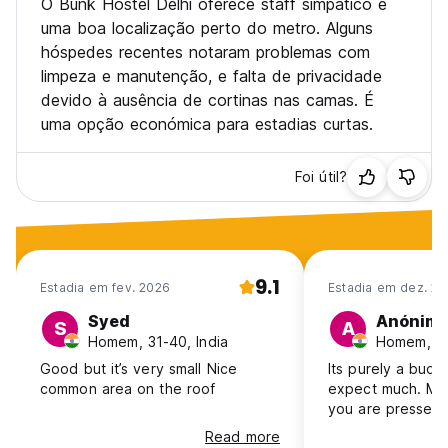
O Bunk Hostel Delhi oferece staff simpático e
uma boa localização perto do metro. Alguns
hóspedes recentes notaram problemas com
limpeza e manutenção, e falta de privacidade
devido à ausência de cortinas nas camas. É
uma opção económica para estadias curtas.
Foi útil?
9.1
Estadia em fev. 2026
Estadia em dez. 20
Syed
Anónim
S
A
Homem, 31-40, India
Homem, 41
Good but it’s very small Nice
Its purely a budg
common area on the roof
expect much. Must
you are pressed 
Read more