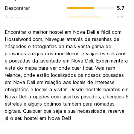
Descontrair
5.7
Transporte
7.2
Visitas turísticas
8.0
Encontrar o melhor hostel em Nova Deli é fácil com
Cultura
7.9
Hostelworld.com. Navegue através de resenhas de
Festas / vida noturna
hóspedes e fotografias da mais vasta gama de
6.1
pousadas amigas dos mochileiros e viajantes solitários
Custo-beneficio
7.4
e pousadas da juventude em Nova Deli. Experimente a
vista do mapa para ver onde quer ficar. Veja num
relance, onde estão localizados os nossos pousadas
em Nova Deli em relação aos locais de interesse
obrigatório e locais a visitar. Desde hostels baratos em
Nova Deli a opções com quartos privados, albergues 5
estrelas e alguns óptimos também para nómadas
digitais. Qualquer que seja a sua necessidade, reserve
já o seu hostel em Nova Deli!