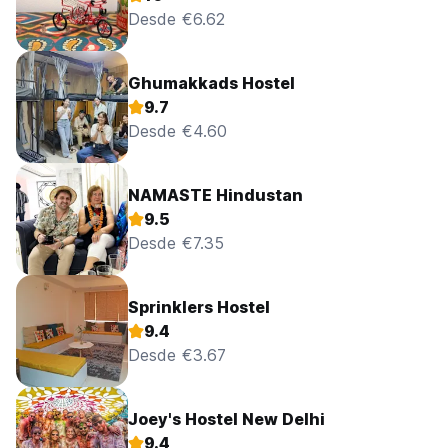
Desde €6.62
Ghumakkads Hostel
9.7
Desde €4.60
NAMASTE Hindustan
9.5
Desde €7.35
Sprinklers Hostel
9.4
Desde €3.67
Joey's Hostel New Delhi
9.4