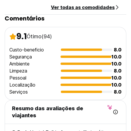
você se sinta parte da vibrante comunidade de mochileiros
Ver todas as comodidades
em Delhi. Então, faça as malas, deixe suas preocupações
para trás e junte-se a nós para uma viagem inesquecível no
Comentários
#bunk Hostel Delhi, onde cada momento é uma aventura
esperando para acontecer.
9.1
Ótimo
(94)
Custo-beneficio
8.0
Segurança
10.0
Ambiente
10.0
Limpeza
8.0
Pessoal
10.0
Localização
10.0
Serviços
8.0
Resumo das avaliações de
viajantes