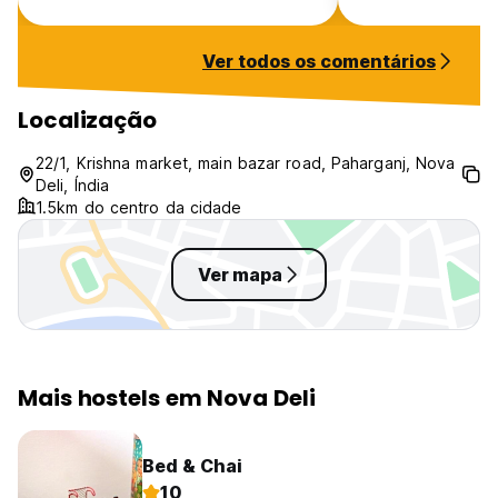
Ver todos os comentários
Localização
22/1, Krishna market, main bazar road, Paharganj, Nova
Deli, Índia
1.5km do centro da cidade
Ver mapa
Mais hostels em Nova Deli
Bed & Chai
10