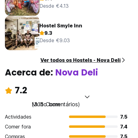
Desde €4.13
Hostel Smyle Inn
9.3
Desde €9.03
Ver todos os Hostels - Nova Deli
Acerca de:
Nova Deli
7.2
Muito bom
(315 Comentários)
Actividades
7.5
Comer fora
7.4
Compras
7.5