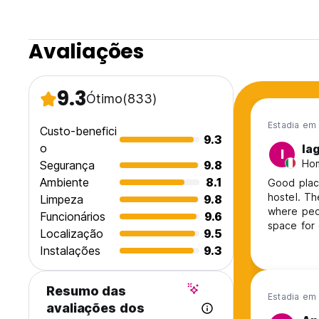
Avaliações
9.3
Ótimo
(833)
Estadia em 
Custo-benefici
9.3
o
Ia
I
Hom
Segurança
9.8
Ambiente
8.1
Good place
hostel. The
Limpeza
9.8
where peo
Funcionários
9.6
space for 
Localização
9.5
Instalações
9.3
Resumo das
Estadia em
avaliações dos