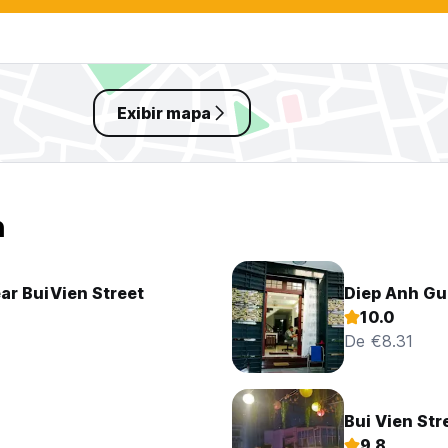
Exibir mapa
h
ar BuiVien Street
Diep Anh G
10.0
De €8.31
Bui Vien Str
9.8