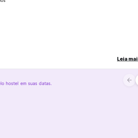
dos
hegada, 100% da taxa do quarto poderá ser reembolsado.
chegada, a taxa do quarto poderá ser reembolsada, exceto a pri
Leia mai
No Show, nenhuma taxa de quarto será reembolsada.
 para cancelamento gratuito é 16 de dezembro antes das 23h59.
lo hostel em suas datas.
al, do dia programado de chegada, a menos que seja notificada p
ário será aplicada uma penalização.