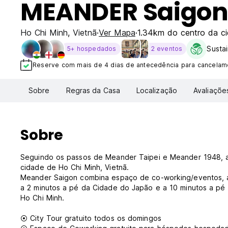
MEANDER Saigo
Ho Chi Minh
,
Vietnã
Ver Mapa
1.34km do centro da c
Sustai
5+ hospedados
2 eventos
Reserve com mais de 4 dias de antecedência para cancelame
Sobre
Regras da Casa
Localização
Avaliaçõe
Sobre
Seguindo os passos de Meander Taipei e Meander 1948, a f
cidade de Ho Chi Minh, Vietnã.
Meander Saigon combina espaço de co-working/eventos, ac
a 2 minutos a pé da Cidade do Japão e a 10 minutos a pé
Ho Chi Minh.
⦿ City Tour gratuito todos os domingos