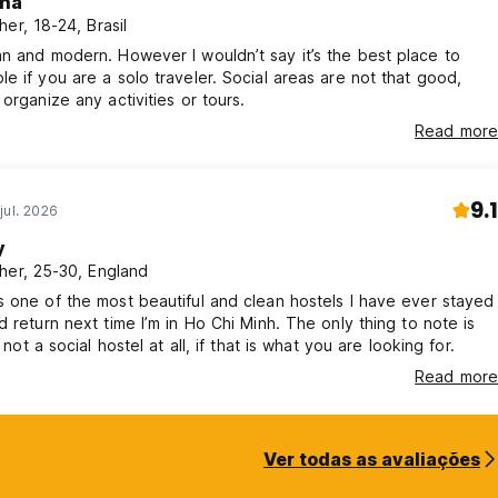
na
her, 18-24, Brasil
 modern. However I wouldn’t say it’s the best place to
e if you are a solo traveler. Social areas are not that good,
 organize any activities or tours.
Read more
9.1
jul. 2026
y
her, 25-30, England
 one of the most beautiful and clean hostels I have ever stayed
d return next time I’m in Ho Chi Minh. The only thing to note is
s not a social hostel at all, if that is what you are looking for.
Read more
Ver todas as avaliações