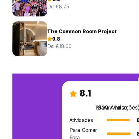
De €8.75
The Common Room Project
9.8
De €18.00
8.1
Maravilhoso
(909 Avaliações
Atividades
Para Comer
Fora