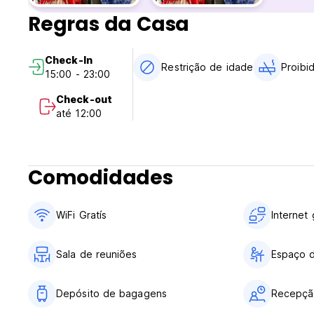
Pagamento na chegada em dinheiro, cartões de crédito, ca
Regras da Casa
Impostos incluídos.
Café da manhã não incluído.
Não aceitamos clientes menores de 18 anos.
Check-In
Os hóspedes entre 13 e 18 anos que planejam ficar em um 
Restrição de idade
Proibi
15:00 - 23:00
e entregá-lo na recepção no momento do check-in. Por fav
(Auto-translated from original language)
Check-out
até 12:00
Comodidades
WiFi Gratís
Internet 
Sala de reuniões
Espaço 
Depósito de bagagens
Recepçã