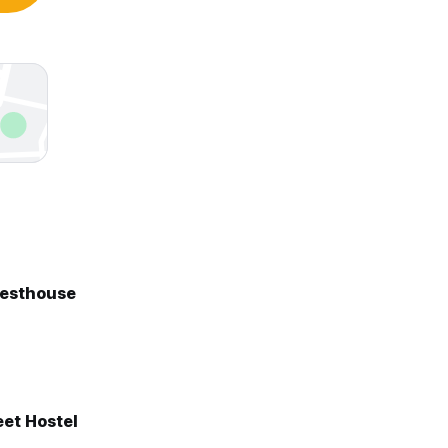
uesthouse
eet Hostel