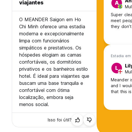
An
viajantes
A
Mul
Super clean and
O MEANDER Saigon em Ho
meet peopl
Chi Minh oferece uma estadia
they don’t
moderna e excepcionalmente
limpa com funcionários
simpáticos e prestativos. Os
hóspedes elogiam as camas
Estadia em 
confortáveis, os dormitórios
Lil
L
privativos e os banheiros estilo
Mul
hotel. É ideal para viajantes que
Meander is
buscam uma base tranquila e
and I woul
confortável com ótima
that this i
localização, embora seja
menos social.
Isso foi útil?