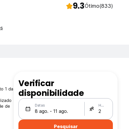
9.3
Ótimo
(833)
es
Verificar
to 1 da
disponibilidade
lizado
Datas
Hóspedes
de de
Pesquisar