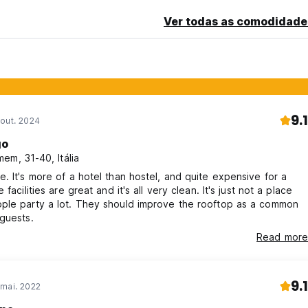
Ver todas as comodidade
9.1
out. 2024
go
em, 31-40, Itália
. It's more of a hotel than hostel, and quite expensive for a
 facilities are great and it's all very clean. It's just not a place
ple party a lot. They should improve the rooftop as a common
guests.
Read more
9.1
 mai. 2022