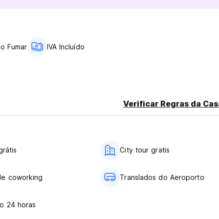
rtões de débito.
dormitório deverão assinar um formulário de permissão do resp
do Fumar
IVA Incluído
or, envie-nos um e-mail solicitando o formulário com antecedênc
Verificar Regras da Cas
grátis
City tour gratis
de coworking
Translados do Aeroporto
o 24 horas