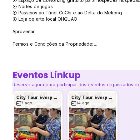
⦿ Espaço de Coworking gratuito para hóspedes hospeda
⦿ Noites de jogos
⦿ Passeios ao Túnel CuChi e ao Delta do Mekong
⦿ Loja de arte local OHQUAO
Aproveitar.
Termos e Condições da Propriedade:
1. Cancelamento feito 3 dias inteiros antes da data de c
2. Cancelamentos feitos entre 1 e 3 dias antes do dia de 
noite.
3. Cancelamento feito no dia da chegada ou diretamente 
Eventos Linkup
4. Nenhum reembolso após o check-in.
Exemplo: Check-in no dia 20 de dezembro, e o último dia
Reserve agora para participar dos eventos organizados pe
A reserva confirmada será mantida até às 23h59, hora loc
City Tour Every Friday - meet local
City Tour Every Friday - meet local
check-in tardio.
7 ago.
14 ago.
Modificação:
Contacte-nos 3 dias antes da data de chegada, caso contr
Check-in: 15h00
Check-out: 12h (meio-dia)