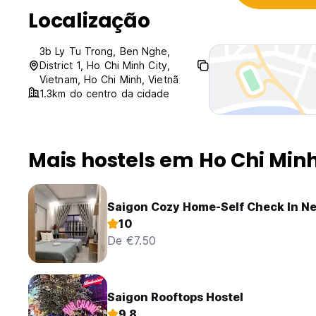
Localização
3b Ly Tu Trong, Ben Nghe,
District 1, Ho Chi Minh City,
Vietnam, Ho Chi Minh, Vietnã
1.3km do centro da cidade
Mais hostels em Ho Chi Min
Saigon Cozy Home-Self Check In Ne
10
De €7.50
Saigon Rooftops Hostel
9.8