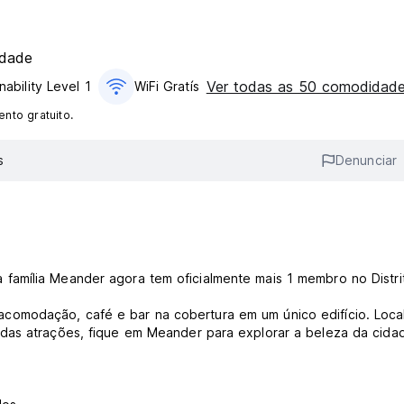
n
idade
Ver todas as 50 comodidad
nability Level 1
WiFi Gratís
nto gratuito.
s
Denunciar
amília Meander agora tem oficialmente mais 1 membro no Distri
omodação, café e bar na cobertura em um único edifício. Loca
 das atrações, fique em Meander para explorar a beleza da cida