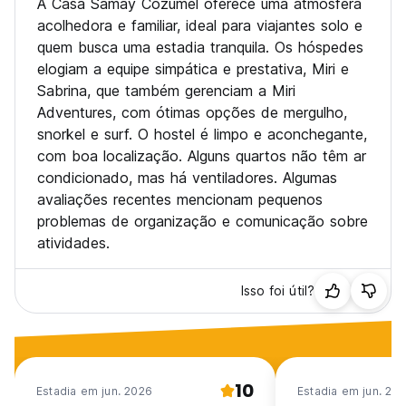
A Casa Samay Cozumel oferece uma atmosfera
entrar em contato caso não recebamos uma resposta ao
acolhedora e familiar, ideal para viajantes solo e
nosso e-mail.
quem busca uma estadia tranquila. Os hóspedes
elogiam a equipe simpática e prestativa, Miri e
Sem animais de estimação
Sabrina, que também gerenciam a Miri
Sem festas
Café da manhã não incluído
Adventures, com ótimas opções de mergulho,
Impostos não incluídos (Auto-translated from original
snorkel e surf. O hostel é limpo e aconchegante,
language)
com boa localização. Alguns quartos não têm ar
condicionado, mas há ventiladores. Algumas
avaliações recentes mencionam pequenos
problemas de organização e comunicação sobre
atividades.
Isso foi útil?
10
Estadia em jun. 2026
Estadia em jun. 20