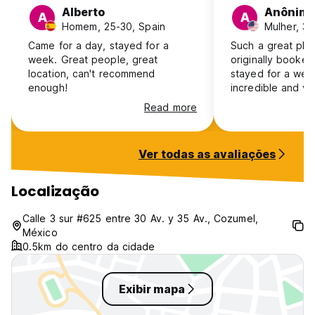
Alberto
Anônim
A
A
Homem, 25-30, Spain
Mulher, 3
Came for a day, stayed for a
Such a great plac
week. Great people, great
originally booked
location, can't recommend
stayed for a wee
enough!
incredible and ve
accommodating. Went diving with
Read more
Miri several time
recommend it en
great experience
Ver todas as avaliações
Localização
Calle 3 sur #625 entre 30 Av. y 35 Av., Cozumel,
México
0.5km do centro da cidade
Exibir mapa