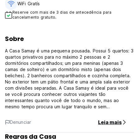
WiFi Gratís
Reserve com mais de 3 dias de antecedência para
cancelamento gratuito.
Sobre
A Casa Samay é uma pequena pousada. Possui 5 quartos: 3
quartos privativos para no máximo 2 pessoas e 2
dormitórios compartilhados; um para meninas (apenas 3
camas de solteiro) e um dormitório misto (apenas dois
beliches). 2 banheiros compartilhados e cozinha completa.
No exterior tem um pátio frontal e uma ampla sala exterior
com divisões separadas. A Casa Samay é ideal para você
se você procura conhecer outros viajantes tão
interessantes quanto você de todo o mundo, mas ao
mesmo tempo procura um lugar tranquilo e sem
aglomeração.
Leia mais
Denunciar
Estamos a uma quadra e meia do mercado municipal e a 9
quadras da balsa. A poucos passos você encontrará uma
Regras da Casa
farmácia 24 horas (onde também pode encontrar lanches e