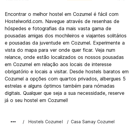
Turismo
6.5
Encontrar o melhor hostel em Cozumel é fácil com
Cultura
5.9
Hostelworld.com. Navegue através de resenhas de
Festas / vida noturna
hóspedes e fotografias da mais vasta gama de
5.6
pousadas amigas dos mochileiros e viajantes solitários
Custo-beneficio
6.5
e pousadas da juventude em Cozumel. Experimente a
vista do mapa para ver onde quer ficar. Veja num
relance, onde estão localizados os nossos pousadas
em Cozumel em relação aos locais de interesse
obrigatório e locais a visitar. Desde hostels baratos em
Cozumel a opções com quartos privados, albergues 5
estrelas e alguns óptimos também para nómadas
digitais. Qualquer que seja a sua necessidade, reserve
já o seu hostel em Cozumel!
Hostels Cozumel
Casa Samay Cozumel