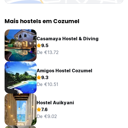
Mais hostels em Cozumel
Casamaya Hostel & Diving
9.5
De €13.72
Amigos Hostel Cozumel
9.3
De €10.51
Hostel Auikyani
7.6
De €9.02