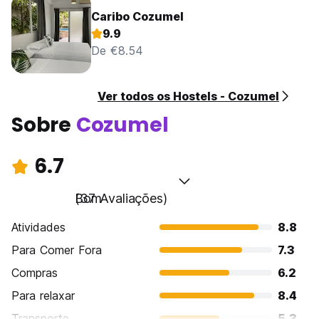
Caribo Cozumel
9.9
De €8.54
Ver todos os Hostels - Cozumel
Sobre
Cozumel
6.7
Bom
(37 Avaliações)
Atividades
8.8
Para Comer Fora
7.3
Compras
6.2
Para relaxar
8.4
Transporte
5.3