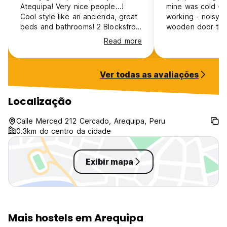
Atequipa! Very nice people...!
mine was cold - 
Cool style like an ancienda, great
working - noisy (
beds and bathrooms! 2 Blocksfrom
wooden door that 
Plaza de Armas....
- breakfast serve
Read more
forgot to give us
at the reception
an hour later I understand some
Ver todas as avaliações
things can go wro
lot
Localização
Calle Merced 212 Cercado, Arequipa, Peru
0.3km do centro da cidade
Exibir mapa
Mais hostels em Arequipa