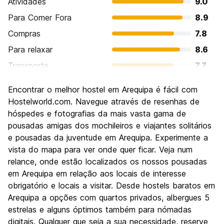
Atividades
9.0
Para Comer Fora
8.9
Compras
7.8
Para relaxar
8.6
Transporte
7.7
Turismo
8.8
Encontrar o melhor hostel em Arequipa é fácil com
Cultura
9.0
Hostelworld.com. Navegue através de resenhas de
Festas / vida noturna
hóspedes e fotografias da mais vasta gama de
7.5
pousadas amigas dos mochileiros e viajantes solitários
Custo-beneficio
8.4
e pousadas da juventude em Arequipa. Experimente a
vista do mapa para ver onde quer ficar. Veja num
relance, onde estão localizados os nossos pousadas
em Arequipa em relação aos locais de interesse
obrigatório e locais a visitar. Desde hostels baratos em
Arequipa a opções com quartos privados, albergues 5
estrelas e alguns óptimos também para nómadas
digitais. Qualquer que seja a sua necessidade, reserve