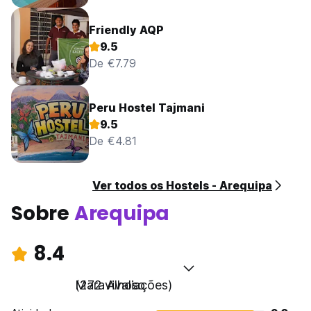
Friendly AQP
9.5
De €7.79
Peru Hostel Tajmani
9.5
De €4.81
Ver todos os Hostels - Arequipa
Sobre
Arequipa
8.4
Maravilhoso
(272 Avaliações)