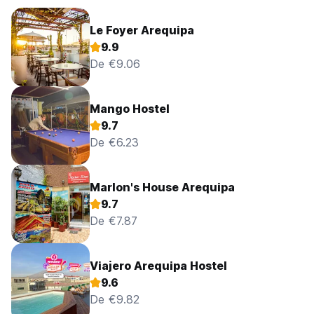
Le Foyer Arequipa
9.9
De €9.06
Mango Hostel
9.7
De €6.23
Marlon's House Arequipa
9.7
De €7.87
Viajero Arequipa Hostel
9.6
De €9.82