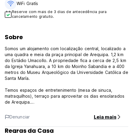
WiFi Gratís
Reserve com mais de 3 dias de antecedência para
cancelamento gratuito.
Sobre
Somos um alojamento com localização central, localizado a
uma quadra e meia da praça principal de Arequipa. 1,2 km
do Estádio Umacollo. A propriedade fica a cerca de 2,5 km
da Igreja Yanahuara, a 10 km do Moinho Sabandia e a 400
metros do Museu Arqueológico da Universidade Católica de
Santa María.
Temos espaços de entretenimento (mesa de sinuca,
matraquilhos), terraço para aproveitar os dias ensolarados
de Arequipa.
Os quartos têm um pátio, são espaçosos e temos uma
Leia mais
Denunciar
cozinha.
Regras da Casa
Política e Condições do Pusary Hostel: