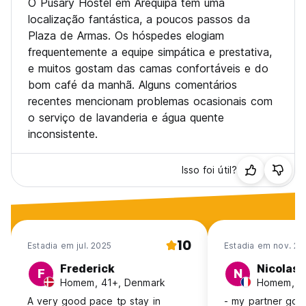
O Pusary Hostel em Arequipa tem uma
localização fantástica, a poucos passos da
Plaza de Armas. Os hóspedes elogiam
frequentemente a equipe simpática e prestativa,
e muitos gostam das camas confortáveis e do
bom café da manhã. Alguns comentários
recentes mencionam problemas ocasionais com
o serviço de lavanderia e água quente
inconsistente.
Isso foi útil?
10
Estadia em jul. 2025
Estadia em nov. 20
Frederick
Nicolas
F
N
Homem, 41+, Denmark
Homem, 31
A very good pace tp stay in
- my partner got