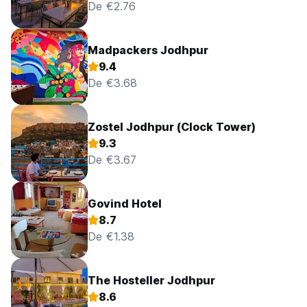
De €2.76
Madpackers Jodhpur
9.4
De €3.68
Zostel Jodhpur (Clock Tower)
9.3
De €3.67
Govind Hotel
8.7
De €1.38
The Hosteller Jodhpur
8.6