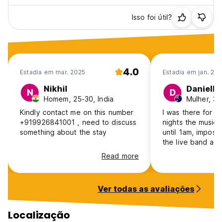
Isso foi útil?
4.0
Estadia em mar. 2025
Estadia em jan. 20
Nikhil
Danielle
N
D
Homem, 25-30, India
Mulher, 31
Kindly contact me on this number
I was there for 3
+919926841001 , need to discuss
nights the music/
something about the stay
until 1am, imposs
the live band and
atmosphere. Hoste
Read more
middle of nowher
tower market. Th
away from marke
Ver todas as avaliações
better sleep but 
Otherwise clean a
Localização