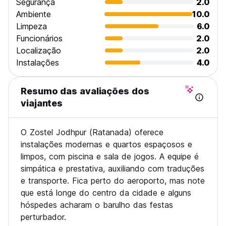
Segurança
2.0
Ambiente
10.0
Limpeza
6.0
Funcionários
2.0
Localização
2.0
Instalações
4.0
Resumo das avaliações dos
viajantes
O Zostel Jodhpur (Ratanada) oferece
instalações modernas e quartos espaçosos e
limpos, com piscina e sala de jogos. A equipe é
simpática e prestativa, auxiliando com traduções
e transporte. Fica perto do aeroporto, mas note
que está longe do centro da cidade e alguns
hóspedes acharam o barulho das festas
perturbador.