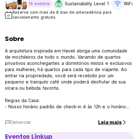
Sustainability Level 1
WiFi Gr
16 eventos
Reserve com mais de 8 dias de antecedência para
cancelamento gratuito.
Sobre
A arquitetura inspirada em Haveli abriga uma comunidade
de mochileiros de todo o mundo. Variando de quartos
privativos aconchegantes a dormitórios mistos e exclusivos
para mulheres, há quartos para cada tipo de viajante. Ao
entrar na propriedade, você será recebido por um
pequeno e tranquilo café onde poderá desfrutar de sua
xícara ou bebida favorita.
Regras da Casa:
- Nosso horário padrão de check-in é às 12h e o horário
padrão de check-out é às 10h. Os pedidos de check-in
antecipado e check-out tardio estão sujeitos à
Leia mais
Denunciar
disponibilidade e também podem implicar uma taxa
adicional, a critério da propriedade.
Eventos Linkup
- NÃO permitimos estritamente um grupo de mais de 8