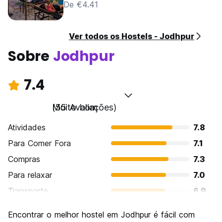
De €4.41
Ver todos os Hostels - Jodhpur
Sobre
Jodhpur
7.4
Muito bom
(55 Avaliações)
Atividades
7.8
Para Comer Fora
7.1
Compras
7.3
Para relaxar
7.0
Transporte
6.9
Turismo
8.5
Encontrar o melhor hostel em Jodhpur é fácil com