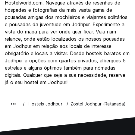
Cultura
8.4
Hostelworld.com. Navegue através de resenhas de
Festas / vida noturna
hóspedes e fotografias da mais vasta gama de
5.2
pousadas amigas dos mochileiros e viajantes solitários
Custo-beneficio
8.1
e pousadas da juventude em Jodhpur. Experimente a
vista do mapa para ver onde quer ficar. Veja num
relance, onde estão localizados os nossos pousadas
em Jodhpur em relação aos locais de interesse
obrigatório e locais a visitar. Desde hostels baratos em
Jodhpur a opções com quartos privados, albergues 5
estrelas e alguns óptimos também para nómadas
digitais. Qualquer que seja a sua necessidade, reserve
já o seu hostel em Jodhpur!
Hostels Jodhpur
Zostel Jodhpur (Ratanada)