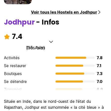
Voir tous les Hostels en Jodhpur
Jodhpur
- Infos
7.4
Très bien
(55 Avis)
Activités
7.8
Se restaurer
7.1
Boutiques
7.3
Se détendre
7.0
Transport
6.9
Visites touristiques
8.5
Située en Inde, dans le nord-ouest de l'état du
Culture
8.4
Rajasthan, Jodhpur est surnommée « la cité bleue » à