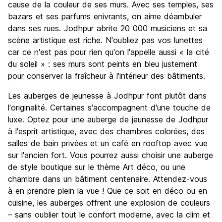
Sortir le soir / faire la fête
cause de la couleur de ses murs. Avec ses temples, ses
5.2
bazars et ses parfums enivrants, on aime déambuler
Bonnes affaires
8.1
dans ses rues. Jodhpur abrite 20 000 musiciens et sa
scène artistique est riche. N'oubliez pas vos lunettes
car ce n'est pas pour rien qu'on l'appelle aussi « la cité
du soleil » : ses murs sont peints en bleu justement
pour conserver la fraîcheur à l'intérieur des bâtiments.
Les auberges de jeunesse à Jodhpur font plutôt dans
l'originalité. Certaines s'accompagnent d'une touche de
luxe. Optez pour une auberge de jeunesse de Jodhpur
à l'esprit artistique, avec des chambres colorées, des
salles de bain privées et un café en rooftop avec vue
sur l'ancien fort. Vous pourrez aussi choisir une auberge
de style boutique sur le thème Art déco, ou une
chambre dans un bâtiment centenaire. Attendez-vous
à en prendre plein la vue ! Que ce soit en déco ou en
cuisine, les auberges offrent une explosion de couleurs
– sans oublier tout le confort moderne, avec la clim et