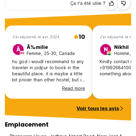
Ça t'a été utile ?
10
J'ai séjourné le avr. 2024
J'ai séjourné le ma
Ã‰milie
Nikhil
Ã
N
Femme, 25-30, Canada
Homme, 25
ho god i woudl recommand to any
Kindly contact m
traveler in jodpur to book in the
+919926841001 ,
beautiful place. it is maybe a little
something about 
bit pricier than other hostel, but it
is the only one with a pool. the
Read more
food in this vegetarian restaurant
is so good that you forgot that is
it vegetarian. the staff is so kind,
Voir tous les avis
you cannot wish for more. this is
an high end service at the price
of an hostel. the pool is beautiful,
Emplacement
the rooms are clean the food is
delicious, i would like to be in