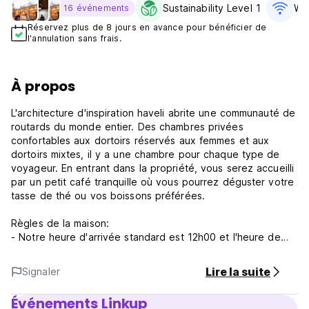
Sustainability Level 1
WiF
16 événements
Réservez plus de 8 jours en avance pour bénéficier de
l'annulation sans frais.
À propos
L'architecture d'inspiration haveli abrite une communauté de
routards du monde entier. Des chambres privées
confortables aux dortoirs réservés aux femmes et aux
dortoirs mixtes, il y a une chambre pour chaque type de
voyageur. En entrant dans la propriété, vous serez accueilli
par un petit café tranquille où vous pourrez déguster votre
tasse de thé ou vos boissons préférées.
Règles de la maison:
- Notre heure d'arrivée standard est 12h00 et l'heure de
départ standard est 10h00. Les demandes d'enregistrement
anticipé et de départ tardif sont soumises à disponibilité et
Lire la suite
Signaler
peuvent également entraîner des frais supplémentaires à la
discrétion de l'établissement.
Événements Linkup
- Nous N'autorisons strictement PAS un groupe de plus de 8