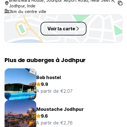
Bhenswara House, Jodhpur Airport Road, Near Jeet A,
hostel like that all the time ❤
Jodhpur, Inde
2km du centre ville
Voir la carte
Plus de auberges à Jodhpur
Bob hostel
9.9
A partir de €2.07
Moustache Jodhpur
9.6
A partir de €2.76