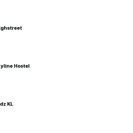
ighstreet
yline Hostel
dz KL