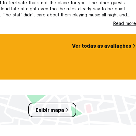
t to feel safe that’s not the place for you. The other guests
loud late at night even tho the rules clearly say to be quiet
. The staff didn’t care about them playing music all night and
ideos. Overall not very clean. I still give two stars because the
Read more
, the location in Chinatown is not bad and it was very cheap.
Ver todas as avaliações
Exibir mapa