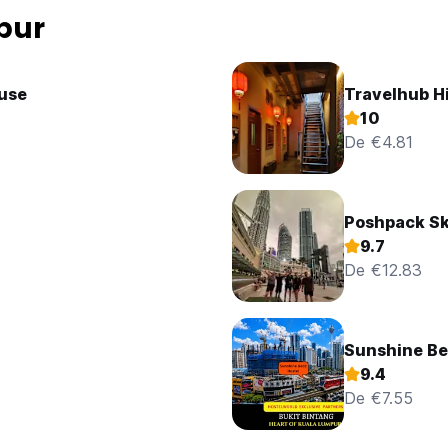
pur
ouse
Travelhub H
10
De €4.81
Poshpack Sk
9.7
De €12.83
Sunshine Be
9.4
De €7.55