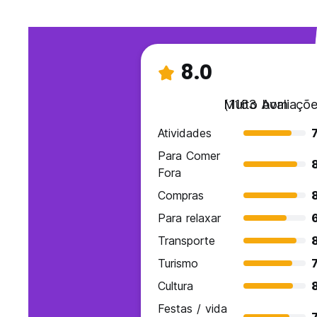
8.0
Muito bom
(1163 Avaliaçõe
Atividades
7
Para Comer
Fora
Compras
Para relaxar
Transporte
Turismo
7
Cultura
Festas / vida