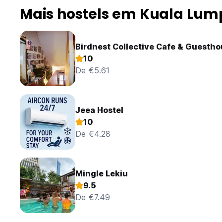
Mais hostels em Kuala Lum
Birdnest Collective Cafe & Guesth
10
De €5.61
Jeea Hostel
10
De €4.28
Mingle Lekiu
9.5
De €7.49