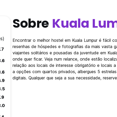
Sobre
Kuala Lu
s)
Encontrar o melhor hostel em Kuala Lumpur é fácil 
resenhas de hóspedes e fotografias da mais vasta 
.7
viajantes solitários e pousadas da juventude em Kua
onde quer ficar. Veja num relance, onde estão loca
8.6
relação aos locais de interesse obrigatório e locais 
a opções com quartos privados, albergues 5 estrel
8.6
digitais. Qualquer que seja a sua necessidade, reserv
6.9
8.5
.9
8.0