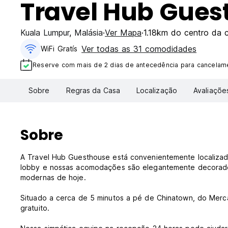
Travel Hub Gues
Kuala Lumpur
,
Malásia
Ver Mapa
1.18km do centro da 
Ver todas as 31 comodidades
WiFi Gratís
Reserve com mais de 2 dias de antecedência para cancelame
Sobre
Regras da Casa
Localização
Avaliaçõe
Sobre
A Travel Hub Guesthouse está convenientemente localizad
lobby e nossas acomodações são elegantemente decorados
modernas de hoje.
Situado a cerca de 5 minutos a pé de Chinatown, do Merc
gratuito.