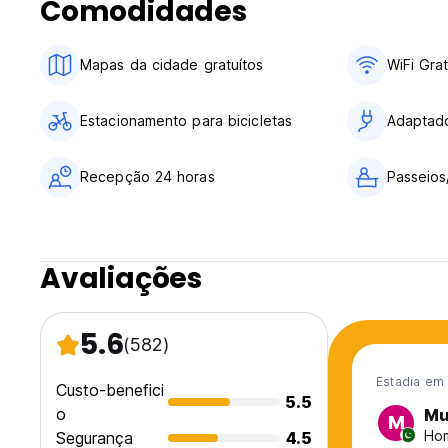
Comodidades
Mapas da cidade gratuítos
WiFi Grat
Estacionamento para bicicletas
Adaptad
Recepção 24 horas
Passeios
Avaliações
5.6
(582)
Estadia em 
Custo-benefici
5.5
o
M
M
Hom
Segurança
4.5