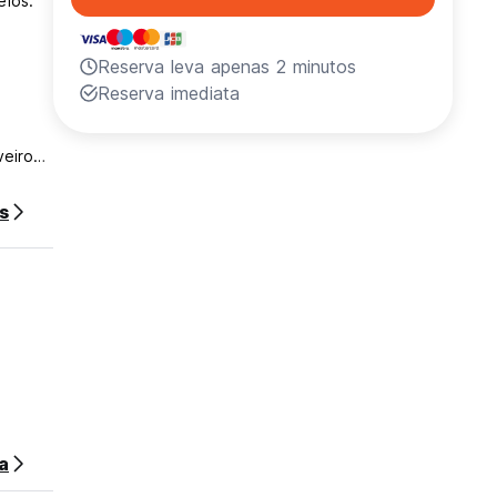
eios.
Reserva leva apenas 2 minutos
Reserva imediata
veiros
s
mas
nossa
tatus
es, a 3
a