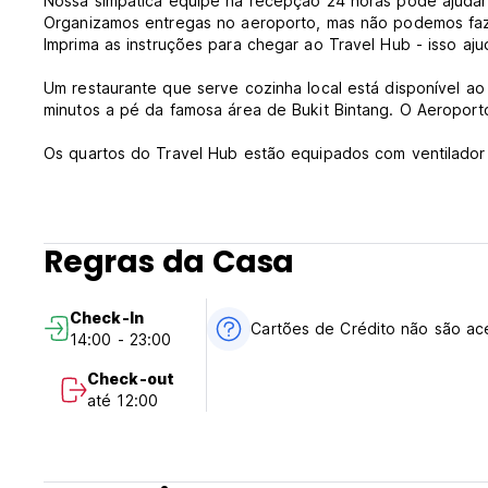
Nossa simpática equipe na recepção 24 horas pode ajudar
Organizamos entregas no aeroporto, mas não podemos faz
Imprima as instruções para chegar ao Travel Hub - isso ajud
Um restaurante que serve cozinha local está disponível ao
minutos a pé da famosa área de Bukit Bintang. O Aeroporto
Os quartos do Travel Hub estão equipados com ventilador
quentes. Estão disponíveis comodidades de engomadoria 
pedido.
Dentro da Travel Hub Guesthouse há um oásis legal para ti
Regras da Casa
áreas para relaxar, como o aconchegante salão de leitura/
coleção particular e coleção de livros doados por nosso
no Facebook, enviar um e-mail para seus entes queridos ou
Check-In
Cartões de Crédito não são ac
14:00 - 23:00
O serviço de lavanderia não está disponível em nosso albe
minutos a pé do nosso albergue. Sinta-se à vontade para 
Check-out
prontos para ajudá-lo a qualquer momento. (Auto-translate
até 12:00