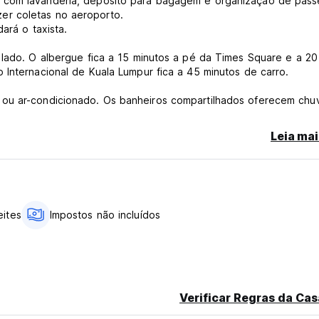
 com lavanderia, depósito para bagagem e organização de pass
er coletas no aeroporto.
ará o taxista.
 lado. O albergue fica a 15 minutos a pé da Times Square e a 20
 Internacional de Kuala Lumpur fica a 45 minutos de carro.
 ou ar-condicionado. Os banheiros compartilhados oferecem chu
na área comum e secadores de cabelo são fornecidos mediante
Leia mai
rar os sapatos, relaxar e conhecer outros viajantes. Temos algu
internet com uma pequena troca de livros/biblioteca repleta de 
s hóspedes. Temos computadores onde você pode atualizar seu s
 planejar seu próximo destino.
eites
Impostos não incluídos
rgue. No entanto, há uma lavanderia self-service nas proximidad
perguntar à nossa recepção se tiver alguma dúvida, eles estarão
d from original language)
Verificar Regras da Cas