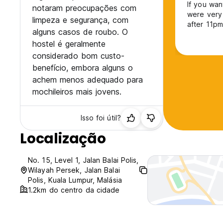
If you wan
notaram preocupações com
were very 
limpeza e segurança, com
after 11pm
alguns casos de roubo. O
watching v
hostel é geralmente
bed was ok
considerado bom custo-
benefício, embora alguns o
achem menos adequado para
mochileiros mais jovens.
Isso foi útil?
Localização
No. 15, Level 1, Jalan Balai Polis,
Wilayah Persek, Jalan Balai
Polis, Kuala Lumpur, Malásia
1.2km do centro da cidade