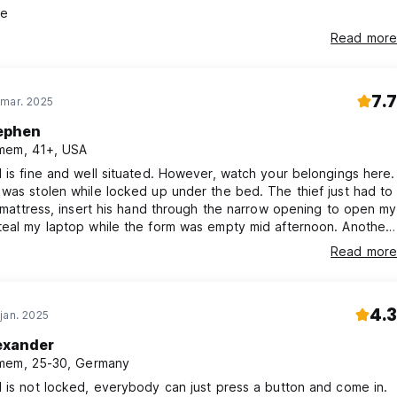
ce
Read more
7.7
 mar. 2025
ephen
mem, 41+, USA
 is fine and well situated. However, watch your belongings here.
was stolen while locked up under the bed. The thief just had to
e mattress, insert his hand through the narrow opening to open my
teal my laptop while the form was empty mid afternoon. Another
his iPad stolen while I was there. With this security deficiency,
Read more
hould at least inform guests of the possibility of theft. I suspect
hief was masquerading as a traveler and staying in
4.3
jan. 2025
exander
mem, 25-30, Germany
 is not locked, everybody can just press a button and come in.