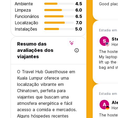
Ambiente
4.5
Good pla
Limpeza
6.0
Funcionários
6.5
Localização
7.0
Instalações
5.0
Estadia em
St
S
Resumo das
Ho
avaliações dos
The hostel
viajantes
My laptop 
lift up th
bag and s
O Travel Hub Guesthouse em
guest had 
Kuala Lumpur oferece uma
the staff s
that the t
localização vibrante em
Chinatown, perfeita para
Estadia em 
viajantes que buscam uma
Al
atmosfera energética e fácil
A
Ho
acesso a comida e mercados.
The hostel
Alguns hóspedes recentes