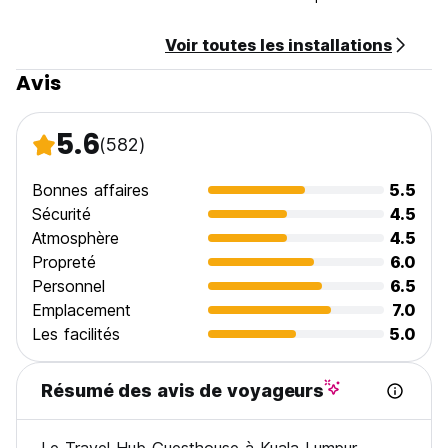
proximité, à 3 minutes à pied de l'auberge. N'hésitez pas à
vous adresser à la réception si vous avez des questions,
Voir toutes les installations
elle sera prête à vous aider à tout moment. (Auto-translated
from original language)
Avis
5.6
(582)
Bonnes affaires
5.5
Sécurité
4.5
Atmosphère
4.5
Propreté
6.0
Personnel
6.5
Emplacement
7.0
Les facilités
5.0
Résumé des avis de voyageurs