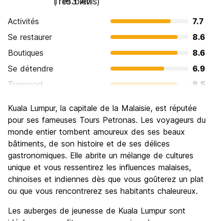
Très bien
(1163 Avis)
Activités
7.7
Se restaurer
8.6
Boutiques
8.6
Se détendre
6.9
Transport
8.5
Visites touristiques
7.9
Kuala Lumpur, la capitale de la Malaisie, est réputée
Culture
8.0
pour ses fameuses Tours Petronas. Les voyageurs du
Sortir le soir / faire la fête
monde entier tombent amoureux des ses beaux
7.4
bâtiments, de son histoire et de ses délices
Bonnes affaires
8.1
gastronomiques. Elle abrite un mélange de cultures
unique et vous ressentirez les influences malaises,
chinoises et indiennes dès que vous goûterez un plat
ou que vous rencontrerez ses habitants chaleureux.
Les auberges de jeunesse de Kuala Lumpur sont