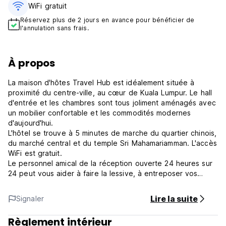
WiFi gratuit
Réservez plus de 2 jours en avance pour bénéficier de
l'annulation sans frais.
À propos
La maison d'hôtes Travel Hub est idéalement située à
proximité du centre-ville, au cœur de Kuala Lumpur. Le hall
d'entrée et les chambres sont tous joliment aménagés avec
un mobilier confortable et les commodités modernes
d'aujourd'hui.
L'hôtel se trouve à 5 minutes de marche du quartier chinois,
du marché central et du temple Sri Mahamariamman. L'accès
WiFi est gratuit.
Le personnel amical de la réception ouverte 24 heures sur
24 peut vous aider à faire la lessive, à entreposer vos
bagages et à organiser des visites. L'hôtel organise les
transferts depuis l'aéroport mais ne peut pas assurer les
Lire la suite
Signaler
transferts depuis l'aéroport.
Veuillez imprimer les indications pour vous rendre au Travel
Règlement intérieur
Hub, cela aidera le chauffeur de taxi.