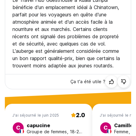
Le Travel Hub Guesthouse à Kuala Lumpur
bénéficie d'un emplacement idéal à Chinatown,
parfait pour les voyageurs en quête d'une
atmosphère animée et d'un accès facile à la
nourriture et aux marchés. Certains clients
récents ont signalé des problèmes de propreté
et de sécurité, avec quelques cas de vol.
L'auberge est généralement considérée comme
un bon rapport qualité-prix, bien que certains la
trouvent moins adaptée aux jeunes routards.
Ça t'a été utile ?
2.0
J'ai séjourné le juin 2025
J'ai séjourné le no
capucine
Camille
C
C
Groupe de femmes, 18-24, France
Femme, 31