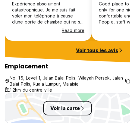
Expérience absolument
Good place to St
catastrophique. Je me suis fait
only for one nig
voler mon téléphone à cause
confortable and 
d’une porte de chambre qui ne se
People. staff wa
fermait même pas à clé — une
were clean. i wou
Read more
négligence inacceptable en
matière de sécurité. Les douches
étaient dans un état insalubre,
Voir tous les avis
avec des poils pubiens laissés
dans les lavabos, et aucune
femme de ménage en vue
Emplacement
pendant tout le séjour.
Honnêtement, il vaudrait mieux
No. 15, Level 1, Jalan Balai Polis, Wilayah Persek, Jalan
dormir dehors que de passer une
Balai Polis, Kuala Lumpur, Malaisie
nuit dans cet hostel. Je
1.2km du centre ville
déconseille fortement !
Voir la carte