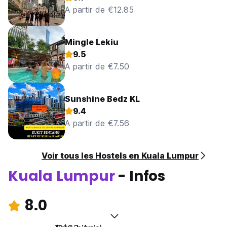
A partir de €12.85
Mingle Lekiu
9.5
A partir de €7.50
Sunshine Bedz KL
9.4
A partir de €7.56
Voir tous les Hostels en Kuala Lumpur
Kuala Lumpur
- Infos
8.0