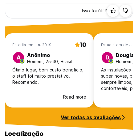
Isso foi útil?
10
Estadia em jun. 2019
Estadia em dez. 20
Anônimo
Douglas
A
D
Homem, 25-30, Brasil
Homem, 25
Ótimo lugar, bom custo beneficio,
As instalações do
o staff foi muito prestativo.
super novas, ban
Recomendo.
sempre limpos, c
confortáveis, po
para guardar a mo
Read more
O único problema 
das tomadas, po
usa um adaptado
Ver todas as avaliações
ocupando o espa
tomadas.
Localização