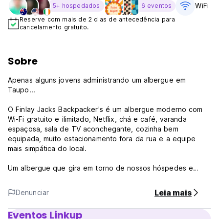
WiFi Gr
5+ hospedados
6 eventos
Reserve com mais de 2 dias de antecedência para
cancelamento gratuito.
Sobre
Apenas alguns jovens administrando um albergue em
Taupo...
O Finlay Jacks Backpacker's é um albergue moderno com
Wi-Fi gratuito e ilimitado, Netflix, chá e café, varanda
espaçosa, sala de TV aconchegante, cozinha bem
equipada, muito estacionamento fora da rua e a equipe
mais simpática do local.
Um albergue que gira em torno de nossos hóspedes e
garante que sua estadia seja confortável e agradável.
Gostamos de nos considerar um albergue jovem e fresco,
Leia mais
Denunciar
acompanhando a geração jovem de hoje, oferecendo
novas camas POD!!, camas de solteiro, suítes anexas aos
Eventos Linkup
quartos, WiFi de qualidade grátis e Netflix para aquelas