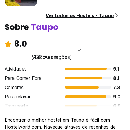
Ver todos os Hostels - Taupo
Sobre
Taupo
8.0
Muito bom
(122 Avaliações)
Atividades
9.1
Para Comer Fora
8.1
Compras
7.3
Para relaxar
9.0
Transporte
6.9
Turismo
8.6
Encontrar o melhor hostel em Taupo é fácil com
Cultura
7.7
Hostelworld.com. Navegue através de resenhas de