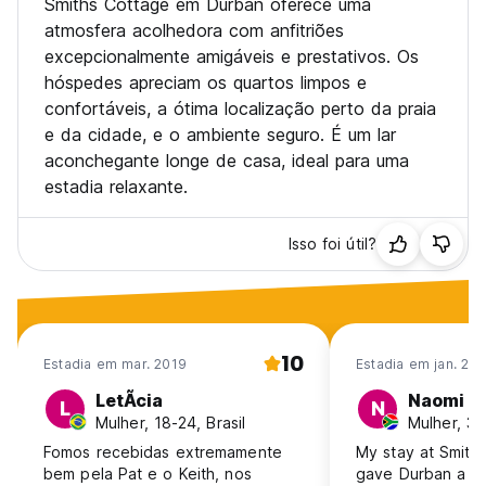
Smiths Cottage em Durban oferece uma
atmosfera acolhedora com anfitriões
excepcionalmente amigáveis e prestativos. Os
hóspedes apreciam os quartos limpos e
confortáveis, a ótima localização perto da praia
e da cidade, e o ambiente seguro. É um lar
aconchegante longe de casa, ideal para uma
estadia relaxante.
Isso foi útil?
10
Estadia em mar. 2019
Estadia em jan. 20
LetÃ­cia
Naomi
L
N
Mulher, 18-24, Brasil
Mulher, 31
Fomos recebidas extremamente
My stay at Smith'
bem pela Pat e o Keith, nos
gave Durban a sp