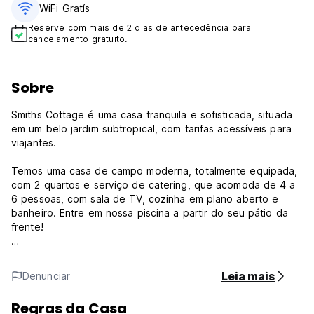
WiFi Gratís
Reserve com mais de 2 dias de antecedência para
cancelamento gratuito.
Sobre
Smiths Cottage é uma casa tranquila e sofisticada, situada
em um belo jardim subtropical, com tarifas acessíveis para
viajantes.
Temos uma casa de campo moderna, totalmente equipada,
com 2 quartos e serviço de catering, que acomoda de 4 a
6 pessoas, com sala de TV, cozinha em plano aberto e
banheiro. Entre em nossa piscina a partir do seu pátio da
frente!
Temos também dois quartos familiares que acomodam 4
pessoas. Estes têm uma casa de banho partilhada. E
Leia mais
Denunciar
também temos um dormitório espaçoso e luminoso para 10
pessoas, com cozinha totalmente equipada, chuveiro e WC.
Regras da Casa