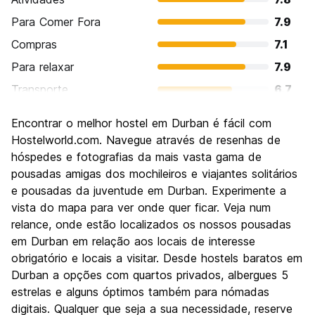
Para Comer Fora
7.9
Compras
7.1
Para relaxar
7.9
Transporte
6.7
Turismo
7.4
Encontrar o melhor hostel em Durban é fácil com
Cultura
7.5
Hostelworld.com. Navegue através de resenhas de
Festas / vida noturna
hóspedes e fotografias da mais vasta gama de
6.9
pousadas amigas dos mochileiros e viajantes solitários
Custo-beneficio
7.7
e pousadas da juventude em Durban. Experimente a
vista do mapa para ver onde quer ficar. Veja num
relance, onde estão localizados os nossos pousadas
em Durban em relação aos locais de interesse
obrigatório e locais a visitar. Desde hostels baratos em
Durban a opções com quartos privados, albergues 5
estrelas e alguns óptimos também para nómadas
digitais. Qualquer que seja a sua necessidade, reserve