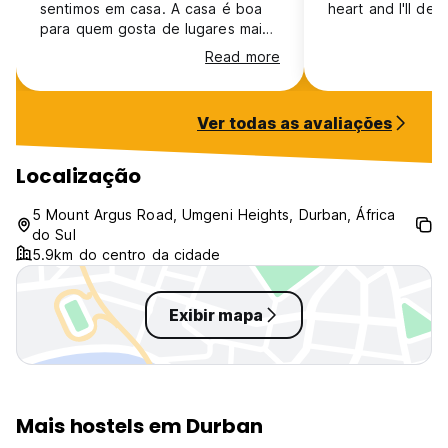
sentimos em casa. A casa é boa
heart and I'll defi
para quem gosta de lugares mais
calmos e silenciosos e uma boa
Read more
conversa com os hosts!!
Ver todas as avaliações
Localização
5 Mount Argus Road, Umgeni Heights, Durban, África
do Sul
5.9km do centro da cidade
Exibir mapa
Mais hostels em Durban