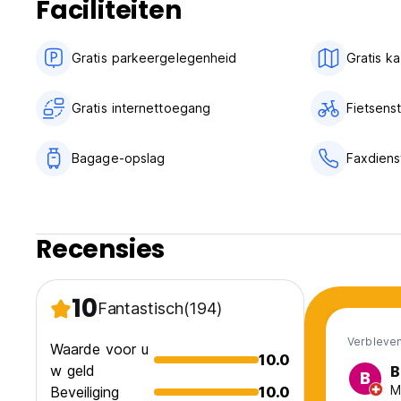
Faciliteiten
Gratis parkeergelegenheid
Gratis k
Gratis internettoegang
Fietsenst
Bagage-opslag
Faxdiens
Recensies
10
Fantastisch
(194)
Verbleven
Waarde voor u
10.0
w geld
B
B
M
Beveiliging
10.0