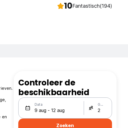
10
Fantastisch
(194)
Controleer de
rieven.
beschikbaarheid
ge,
Data
Gasten
e en
Zoeken