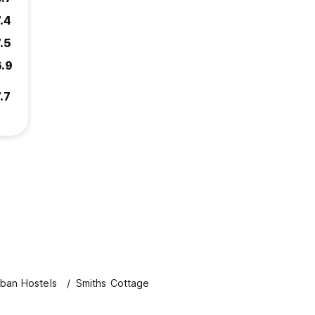
.4
.5
6.9
.7
ban Hostels
Smiths Cottage