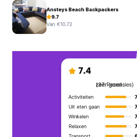
Ansteys Beach Backpackers
9.7
Van €10.72
7.4
zeer goed
(37 Recensies)
Activiteiten
7
Uit eten gaan
7
Winkelen
7
Relaxen
7
Transport