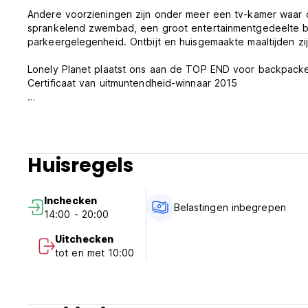
Andere voorzieningen zijn onder meer een tv-kamer waar 
sprankelend zwembad, een groot entertainmentgedeelte bi
parkeergelegenheid. Ontbijt en huisgemaakte maaltijden zi
Lonely Planet plaatst ons aan de TOP END voor backpa
Certificaat van uitmuntendheid-winnaar 2015
De jouwe tijdens reizen,
Pat en Keith Smith. (Auto-translated from original language)
Huisregels
Inchecken
Belastingen inbegrepen
14:00 - 20:00
Uitchecken
tot en met 10:00