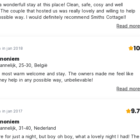
 wonderfull stay at this place! Clean, safe, cosy and well
 The couple that hosted us was really lovely and willing to help
ossible way. I would definitely recommend Smiths Cottage!!
Read more
10
 in jan 2018
noniem
annelijk, 25-30, België
 warm welcome and stay. The owners made me feel like
me. They help in any possible way, unbelievable!
Read more
9.7
 in jan 2017
noniem
annelijk, 31-40, Nederland
re for just a night, but boy oh boy, what a lovely night I had! The