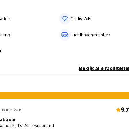
aarten
Gratis WiFi
alling
Luchthaventransfers
t
Bekijk alle faciliteit
9.7
 in mei 2019
abacar
annelijk, 18-24, Zwitserland