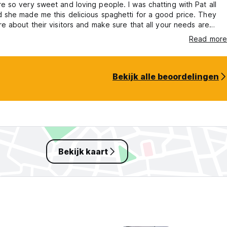
re so very sweet and loving people. I was chatting with Pat all
d she made me this delicious spaghetti for a good price. They
are about their visitors and make sure that all your needs are
e of. The fantastic thing is that they do this in a gentle and
Read more
ind of way. It's in a closed, 24h security, compound. So really
nkeys fly around all the time. Just go to Smiths Cottage!
Bekijk alle beoordelingen
Bekijk kaart