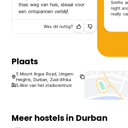
Smiths a
thuis weg van huis, ideaal voor
night an
een ontspannen verblijf.
really c
taken car
subtle k
Was dit nuttig?
safe. Mo
Plaats
5 Mount Argus Road, Umgeni
Heights, Durban, Zuid-Afrika
5.9km van het stadscentrum
Meer hostels in Durban