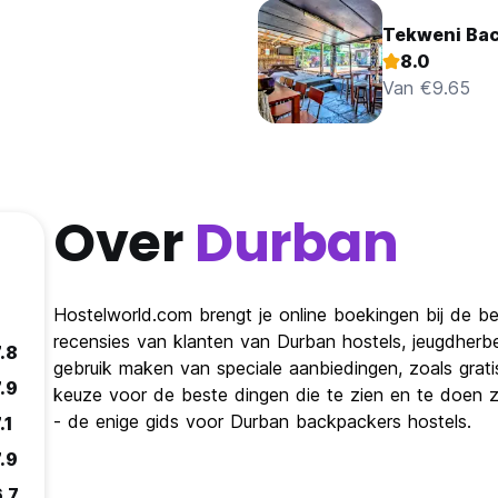
Tekweni Bac
8.0
Van €9.65
Over
Durban
Hostelworld.com brengt je online boekingen bij de be
recensies van klanten van Durban hostels, jeugdherb
.8
gebruik maken van speciale aanbiedingen, zoals grat
.9
keuze voor de beste dingen die te zien en te doen zij
- de enige gids voor Durban backpackers hostels.
.1
.9
6.7