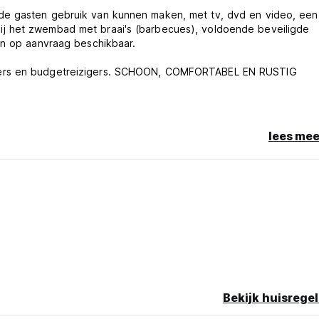
de gasten gebruik van kunnen maken, met tv, dvd en video, een
j het zwembad met braai's (barbecues), voldoende beveiligde
jn op aanvraag beschikbaar.
ckers en budgetreizigers. SCHOON, COMFORTABEL EN RUSTIG
lees mee
Bekijk huisregel