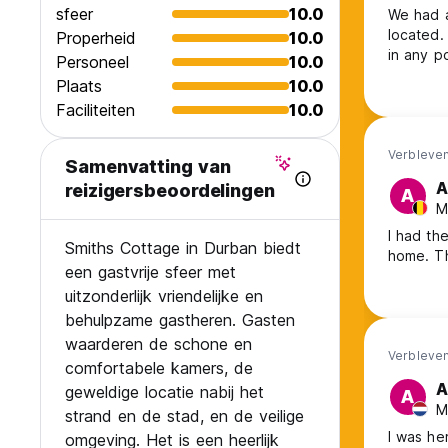
sfeer
10.0
We had a
located.
Properheid
10.0
in any p
Personeel
10.0
Plaats
10.0
Faciliteiten
10.0
Verbleven
Samenvatting van
A
reizigersbeoordelingen
A
M
I had the most
Smiths Cottage in Durban biedt
ho
een gastvrije sfeer met
uitzonderlijk vriendelijke en
behulpzame gastheren. Gasten
waarderen de schone en
Verbleven
comfortabele kamers, de
A
geweldige locatie nabij het
A
M
strand en de stad, en de veilige
I was he
omgeving. Het is een heerlijk