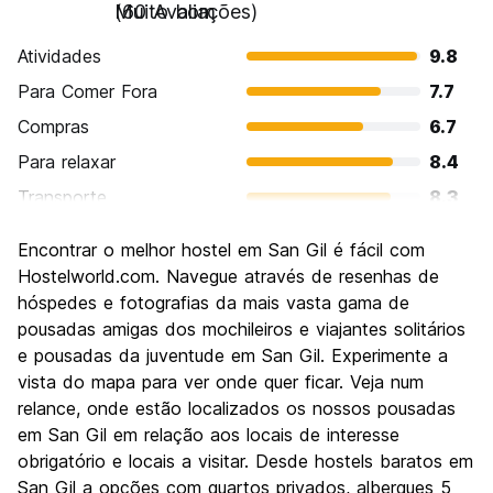
Muito bom
(60 Avaliações)
Atividades
9.8
Para Comer Fora
7.7
Compras
6.7
Para relaxar
8.4
Transporte
8.3
Turismo
7.7
Encontrar o melhor hostel em San Gil é fácil com
Cultura
7.2
Hostelworld.com. Navegue através de resenhas de
Festas / vida noturna
hóspedes e fotografias da mais vasta gama de
6.5
pousadas amigas dos mochileiros e viajantes solitários
Custo-beneficio
8.7
e pousadas da juventude em San Gil. Experimente a
vista do mapa para ver onde quer ficar. Veja num
relance, onde estão localizados os nossos pousadas
em San Gil em relação aos locais de interesse
obrigatório e locais a visitar. Desde hostels baratos em
San Gil a opções com quartos privados, albergues 5