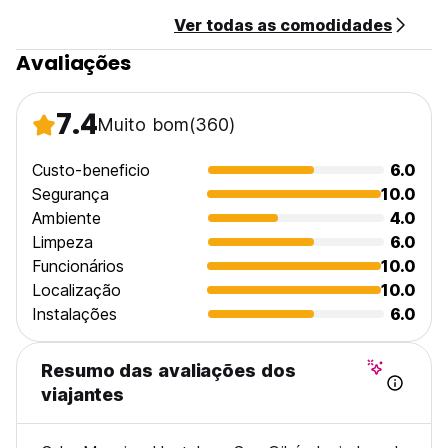
Ver todas as comodidades
Não temos nenhuma restrição de idade ou restrição de
animais de estimação.
Avaliações
Para estacionamento por favor solicite previamente para
que possamos reservar um lugar para você no SamS VIP
7.4
Muito bom
(360)
Hostel dependendo da disponibilidade (Auto-translated
from original language)
Custo-beneficio
6.0
Segurança
10.0
Ambiente
4.0
Limpeza
6.0
Funcionários
10.0
Localização
10.0
Instalações
6.0
Resumo das avaliações dos
viajantes