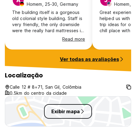
A
J
Homem, 25-30, Germany
Homem, 3
The building itself is a gorgeous
Great experienc
old colonial style building. Staff is
helped us with t
very friendly, the only downside
trip ideas for our
were the really hard mattresses in
chill place with h
the room and no real window.The
well located next
Read more
Music of the downstairs restaurant
is some 2010 House music remixes
which can get annoying.
Ver todas as avaliações
Localização
Calle 12 # 8=71, San Gil, Colômbia
0.5km do centro da cidade
Exibir mapa