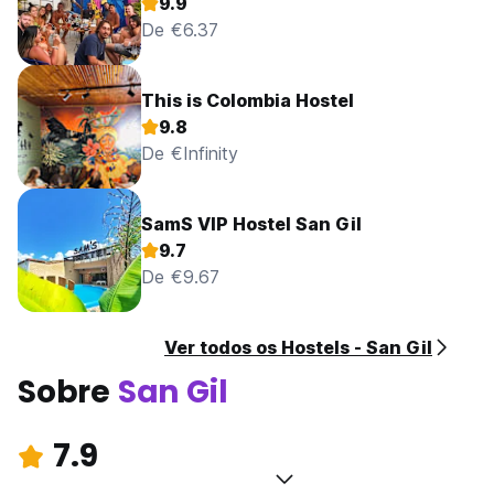
9.9
De €6.37
This is Colombia Hostel
9.8
De €Infinity
SamS VIP Hostel San Gil
9.7
De €9.67
Ver todos os Hostels - San Gil
Sobre
San Gil
7.9