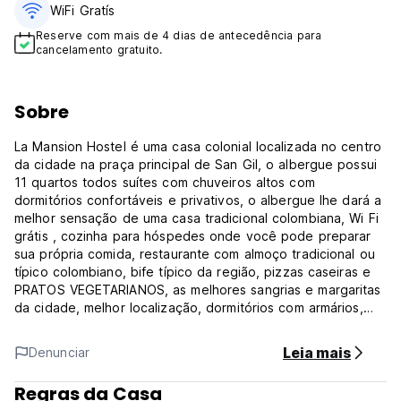
WiFi Gratís
Reserve com mais de 4 dias de antecedência para
cancelamento gratuito.
Sobre
La Mansion Hostel é uma casa colonial localizada no centro
da cidade na praça principal de San Gil, o albergue possui
11 quartos todos suítes com chuveiros altos com
dormitórios confortáveis ​​e privativos, o albergue lhe dará a
melhor sensação de uma casa tradicional colombiana, Wi Fi
grátis , cozinha para hóspedes onde você pode preparar
sua própria comida, restaurante com almoço tradicional ou
típico colombiano, bife típico da região, pizzas caseiras e
PRATOS VEGETARIANOS, as melhores sangrias e margaritas
da cidade, melhor localização, dormitórios com armários,
alguns quartos com seu própria varanda e se você está
procurando um lugar moderno, temos nosso albergue
Leia mais
Denunciar
principal SamS VIP a apenas um quarteirão de nós.
Regras da Casa
La Mansion é uma excelente base para explorar esta