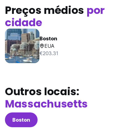
Preços médios
por
cidade
Boston
EUA
€203.31
Outros locais:
Massachusetts
Boston